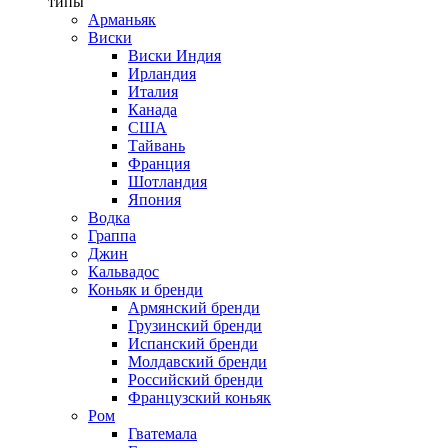
типы
Арманьяк
Виски
Виски Индия
Ирландия
Италия
Канада
США
Тайвань
Франция
Шотландия
Япония
Водка
Граппа
Джин
Кальвадос
Коньяк и бренди
Армянский бренди
Грузинский бренди
Испанский бренди
Молдавский бренди
Российский бренди
Французский коньяк
Ром
Гватемала