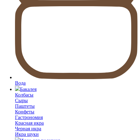
Вода
Бакалея
Колбасы
Сыры
Паштеты
Конфеты
Гастрономия
Красная икра
Черная икра
Икра щуки