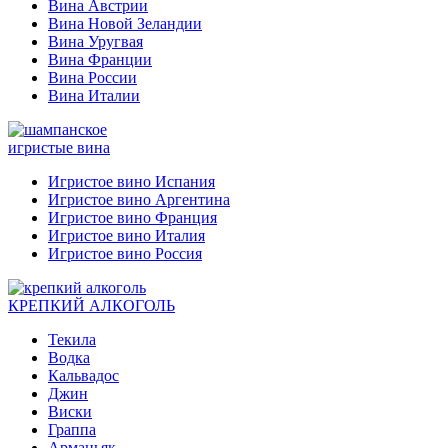
Вина Австрии
Вина Новой Зеландии
Вина Уругвая
Вина Франции
Вина России
Вина Италии
игристые вина
Игристое вино Испания
Игристое вино Аргентина
Игристое вино Франция
Игристое вино Италия
Игристое вино Россия
КРЕПКИЙ АЛКОГОЛЬ
Текила
Водка
Кальвадос
Джин
Виски
Граппа
Арманьяк