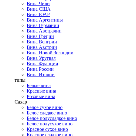
Вина Чили
Вина США
Вина ЮАР
Вина Аргентины
Вина Германии
Вина Австралии
Вина Греции
Вина Венгрии
Вина Австрии
Вина Новой Зеландии
Вина Уругвая
Вина Франции
Вина России
Вина Италии
типы
Белые вина
Красные вина
Розовые вина
Сахар
Белое сухое вино
Белое сладкое вино
Белое полусладкое вино
Белое полусухое вино
Красное сухое вино
Красное сладкое вино