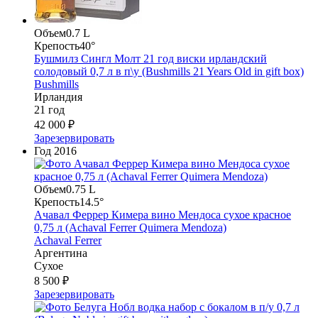
Объем
0.7 L
Крепость
40°
Бушмилз Сингл Молт 21 год виски ирландский
солодовый 0,7 л в п\у (Bushmills 21 Years Old in gift box)
Bushmills
Ирландия
21 год
42 000 ₽
Зарезервировать
Год
2016
Объем
0.75 L
Крепость
14.5°
Ачавал Феррер Кимера вино Мендоса сухое красное
0,75 л (Achaval Ferrer Quimera Mendoza)
Achaval Ferrer
Аргентина
Сухое
8 500 ₽
Зарезервировать