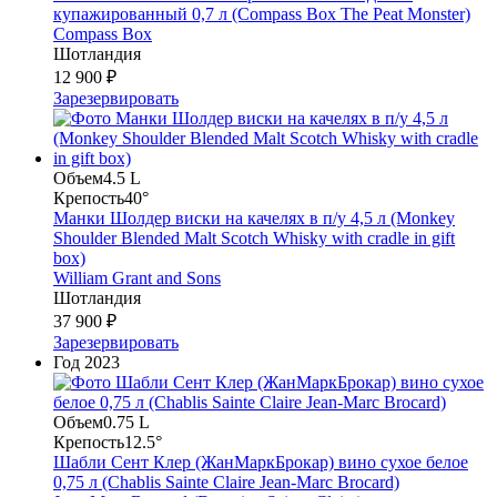
купажированный 0,7 л (Compass Box The Peat Monster)
Compass Box
Шотландия
12 900 ₽
Зарезервировать
Объем
4.5 L
Крепость
40°
Манки Шолдер виски на качелях в п/у 4,5 л (Monkey
Shoulder Blended Malt Scotch Whisky with cradle in gift
box)
William Grant and Sons
Шотландия
37 900 ₽
Зарезервировать
Год
2023
Объем
0.75 L
Крепость
12.5°
Шабли Сент Клер (ЖанМаркБрокар) вино сухое белое
0,75 л (Chablis Sainte Claire Jean-Marc Brocard)