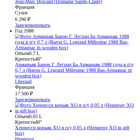
Jean-Marc Brocard (Domaine Sainte-Claire)
Франция
Сухое
6 290 ₽
Зарезервировать
Год
1988
Объем
0.7 L
Крепость
40°
Арманьяк Барон Г. Легран Ба Арманьяк 1988 года в п\у
0,7 л (Baron G. Legrand Millesime 1988 Bas-Armagnac in
wooden box)
Lheraud
Франция
17 500 ₽
Зарезервировать
Объем
0.05 L
Крепость
40°
Хеннесси коньяк XO в п/у 0,05 л (Hennessy XO in gift
box)
Hennessy