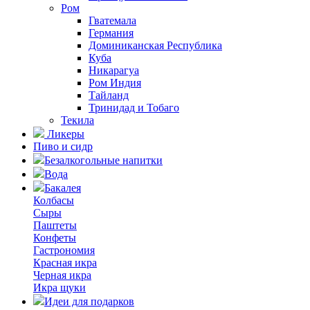
Ром
Гватемала
Германия
Доминиканская Республика
Куба
Никарагуа
Ром Индия
Тайланд
Тринидад и Тобаго
Текила
Ликеры
Пиво и сидр
Безалкогольные напитки
Вода
Бакалея
Колбасы
Сыры
Паштеты
Конфеты
Гастрономия
Красная икра
Черная икра
Икра щуки
Идеи для подарков