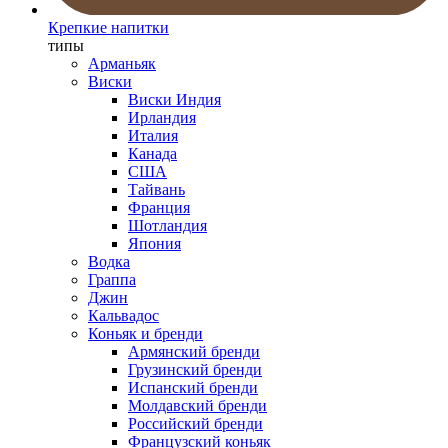
Крепкие напитки
типы
Арманьяк
Виски
Виски Индия
Ирландия
Италия
Канада
США
Тайвань
Франция
Шотландия
Япония
Водка
Граппа
Джин
Кальвадос
Коньяк и бренди
Армянский бренди
Грузинский бренди
Испанский бренди
Молдавский бренди
Российский бренди
Французский коньяк