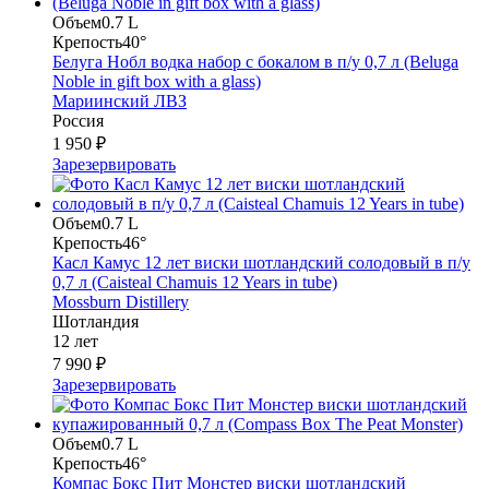
Объем
0.7 L
Крепость
40°
Белуга Нобл водка набор с бокалом в п/у 0,7 л (Beluga
Noble in gift box with a glass)
Мариинский ЛВЗ
Россия
1 950 ₽
Зарезервировать
Объем
0.7 L
Крепость
46°
Касл Камус 12 лет виски шотландский солодовый в п/у
0,7 л (Caisteal Chamuis 12 Years in tube)
Mossburn Distillery
Шотландия
12 лет
7 990 ₽
Зарезервировать
Объем
0.7 L
Крепость
46°
Компас Бокс Пит Монстер виски шотландский