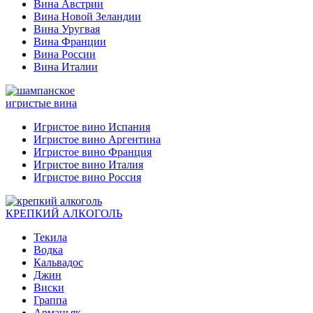
Вина Австрии
Вина Новой Зеландии
Вина Уругвая
Вина Франции
Вина России
Вина Италии
игристые вина
Игристое вино Испания
Игристое вино Аргентина
Игристое вино Франция
Игристое вино Италия
Игристое вино Россия
КРЕПКИЙ АЛКОГОЛЬ
Текила
Водка
Кальвадос
Джин
Виски
Граппа
Арманьяк