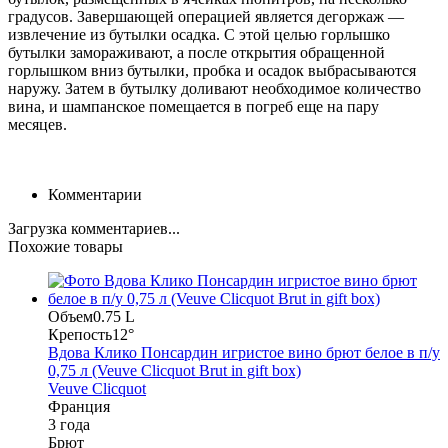
градусов. Завершающей операцией является дегоржаж —
извлечение из бутылки осадка. С этой целью горлышко
бутылки замораживают, а после открытия обращенной
горлышком вниз бутылки, пробка и осадок выбрасываются
наружу. Затем в бутылку доливают необходимое количество
вина, и шампанское помещается в погреб еще на пару
месяцев.
Комментарии
Загрузка комментариев...
Похожие товары
Объем
0.75 L
Крепость
12°
Вдова Клико Понсардин игристое вино брют белое в п/у
0,75 л (Veuve Clicquot Brut in gift box)
Veuve Clicquot
Франция
3 года
Брют