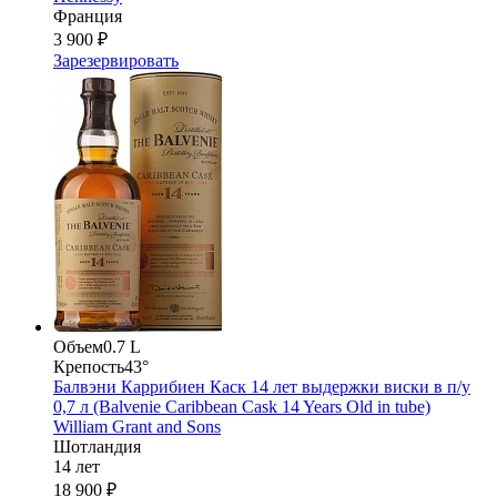
Франция
3 900 ₽
Зарезервировать
Объем
0.7 L
Крепость
43°
Балвэни Каррибиен Каск 14 лет выдержки виски в п/у
0,7 л (Balvenie Caribbean Cask 14 Years Old in tube)
William Grant and Sons
Шотландия
14 лет
18 900 ₽