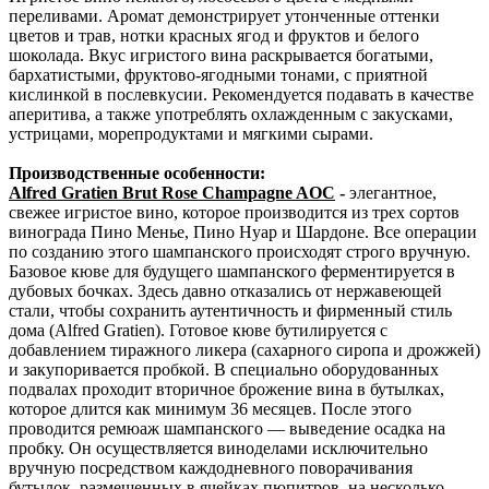
переливами. Аромат демонстрирует утонченные оттенки
цветов и трав, нотки красных ягод и фруктов и белого
шоколада. Вкус игристого вина раскрывается богатыми,
бархатистыми, фруктово-ягодными тонами, с приятной
кислинкой в послевкусии. Рекомендуется подавать в качестве
аперитива, а также употреблять охлажденным с закусками,
устрицами, морепродуктами и мягкими сырами.
Производственные особенности:
Alfred Gratien Brut Rose Champagne AOC
-
элегантное,
свежее игристое вино, которое производится из трех сортов
винограда Пино Менье, Пино Нуар и Шардоне. Все операции
по созданию этого шампанского происходят строго вручную.
Базовое кюве для будущего шампанского ферментируется в
дубовых бочках. Здесь давно отказались от нержавеющей
стали, чтобы сохранить аутентичность и фирменный стиль
дома (Alfred Gratien). Готовое кюве бутилируется с
добавлением тиражного ликера (сахарного сиропа и дрожжей)
и закупоривается пробкой. В специально оборудованных
подвалах проходит вторичное брожение вина в бутылках,
которое длится как минимум 36 месяцев. После этого
проводится ремюаж шампанского — выведение осадка на
пробку. Он осуществляется виноделами исключительно
вручную посредством каждодневного поворачивания
бутылок, размещенных в ячейках пюпитров, на несколько