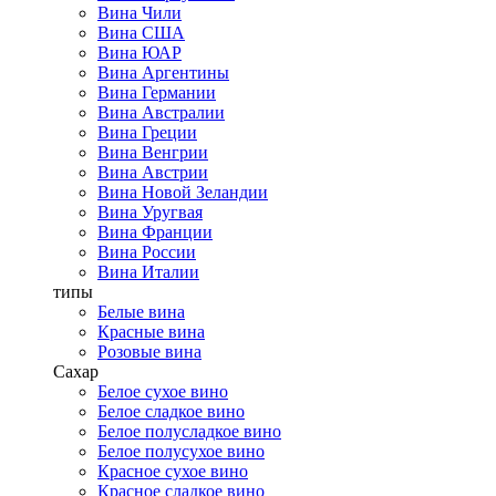
Вина Чили
Вина США
Вина ЮАР
Вина Аргентины
Вина Германии
Вина Австралии
Вина Греции
Вина Венгрии
Вина Австрии
Вина Новой Зеландии
Вина Уругвая
Вина Франции
Вина России
Вина Италии
типы
Белые вина
Красные вина
Розовые вина
Сахар
Белое сухое вино
Белое сладкое вино
Белое полусладкое вино
Белое полусухое вино
Красное сухое вино
Красное сладкое вино