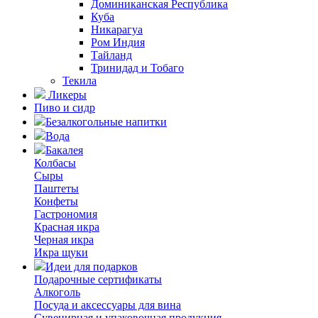
Доминиканская Республика
Куба
Никарагуа
Ром Индия
Тайланд
Тринидад и Тобаго
Текила
Ликеры
Пиво и сидр
Безалкогольные напитки
Вода
Бакалея
Колбасы
Сыры
Паштеты
Конфеты
Гастрономия
Красная икра
Черная икра
Икра щуки
Идеи для подарков
Подарочные сертификаты
Алкоголь
Посуда и аксессуары для вина
Сувенирная и упаковочная продукция