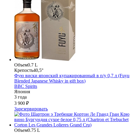
Объем
0.7 L
Крепость
40,5°
Фую виски японский купажированный в п/у 0,7 л (Fuyu
Blended Japanese Whisky in gift box)
BBC Spirits
Япония
3 года
3 900 ₽
Зарезервировать
Объем
0.75 L