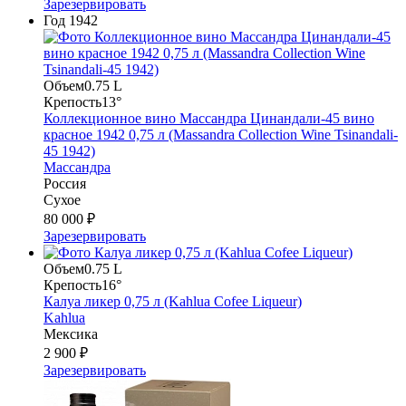
Зарезервировать
Год
1942
Объем
0.75 L
Крепость
13°
Коллекционное вино Массандра Цинандали-45 вино
красное 1942 0,75 л (Massandra Collection Wine Tsinandali-
45 1942)
Массандра
Россия
Сухое
80 000 ₽
Зарезервировать
Объем
0.75 L
Крепость
16°
Калуа ликер 0,75 л (Kahlua Cofee Liqueur)
Kahlua
Мексика
2 900 ₽
Зарезервировать