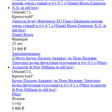
Объем
0.7 L
Крепость
40°
Даниэль Бужу Империор ХО Гранд Шампань коньяк
очень старый в п\у 0,7 л (Daniel Bouju Empereur X.O. in
gift box)
Daniel Bouju
Франция
25 лет
23 900 ₽
Зарезервировать
Объем
0.5 L
Крепость
43°
Бруно Пилцер Аквавит ди Пере Вильямс Трентино
водка фруктовая (плодовая) в п\у 0,5 л (Pilzer Acquavite
di Pere Williams in gift box)
Pilzer
Италия
1 год
9 800 ₽