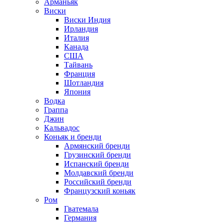
Арманьяк
Виски
Виски Индия
Ирландия
Италия
Канада
США
Тайвань
Франция
Шотландия
Япония
Водка
Граппа
Джин
Кальвадос
Коньяк и бренди
Армянский бренди
Грузинский бренди
Испанский бренди
Молдавский бренди
Российский бренди
Французский коньяк
Ром
Гватемала
Германия