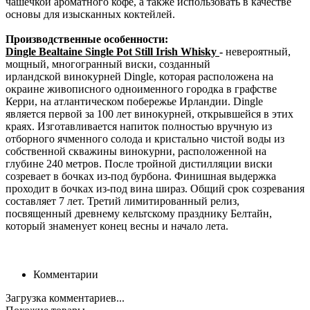
чашечкой ароматного кофе, а также использовать в качестве
основы для изысканных коктейлей.
Производственные особенности:
Dingle Bealtaine Single Pot Still Irish Whisky
-
невероятный,
мощный, многогранный виски, созданный
ирландской винокурней Dingle, которая расположена на
окраине живописного одноименного городка в графстве
Керри, на атлантическом побережье Ирландии. Dingle
является первой за 100 лет винокурней, открывшейся в этих
краях. Изготавливается напиток полностью вручную из
отборного ячменного солода и кристально чистой воды из
собственной скважины винокурни, расположенной на
глубине 240 метров. После тройной дистилляции виски
созревает в бочках из-под бурбона. Финишная выдержка
проходит в бочках из-под вина шираз. Общий срок созревания
составляет 7 лет. Третий лимитированный релиз,
посвященный древнему кельтскому празднику Белтайн,
который знаменует конец весны и начало лета.
Комментарии
Загрузка комментариев...