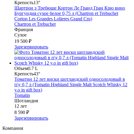
Крепость
13°
Шартрон э Требюше Кортон Ле Гранд Гран Крю вино
Бургундия сухое белое 0,75 л (Chartron et Trebuchet
Corton Les Grandes Lolieres Grand Cru)
Chartron et Trebuchet
Франция
Сухое
19 500 ₽
Зарезервировать
Объем
0.7 L
Крепость
43°
Томатин 12 лет виски шотландский односолодовый в
п\у 0,7 л (Tomatin Highland Single Malt Scotch Whisky 12
y.o in gift box)
Tomatin
Шотландия
12 лет
8 590 ₽
Зарезервировать
Компания