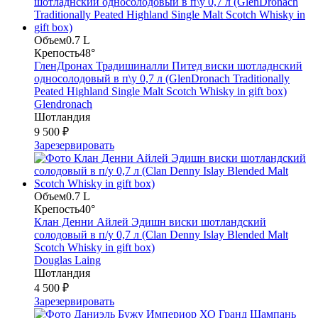
Объем
0.7 L
Крепость
48°
ГленДронах Традишиналли Питед виски шотладнский
односолодовый в п\у 0,7 л (GlenDronach Traditionally
Peated Highland Single Malt Scotch Whisky in gift box)
Glendronach
Шотландия
9 500 ₽
Зарезервировать
Объем
0.7 L
Крепость
40°
Клан Денни Айлей Эдишн виски шотландский
солодовый в п/у 0,7 л (Clan Denny Islay Blended Malt
Scotch Whisky in gift box)
Douglas Laing
Шотландия
4 500 ₽
Зарезервировать