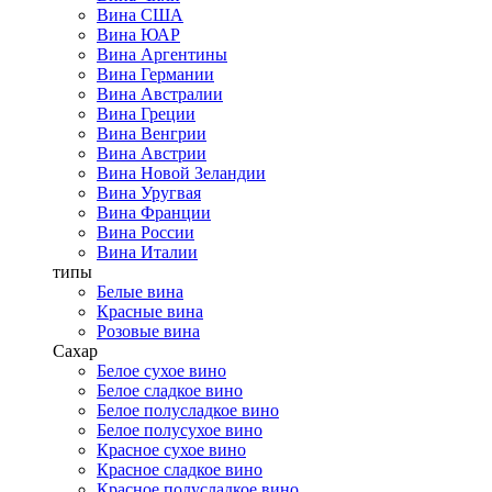
Вина США
Вина ЮАР
Вина Аргентины
Вина Германии
Вина Австралии
Вина Греции
Вина Венгрии
Вина Австрии
Вина Новой Зеландии
Вина Уругвая
Вина Франции
Вина России
Вина Италии
типы
Белые вина
Красные вина
Розовые вина
Сахар
Белое сухое вино
Белое сладкое вино
Белое полусладкое вино
Белое полусухое вино
Красное сухое вино
Красное сладкое вино
Красное полусладкое вино