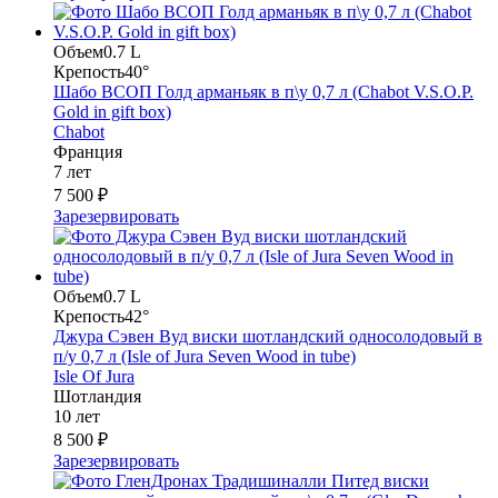
Объем
0.7 L
Крепость
40°
Шабо ВСОП Голд арманьяк в п\у 0,7 л (Chabot V.S.O.P.
Gold in gift box)
Chabot
Франция
7 лет
7 500 ₽
Зарезервировать
Объем
0.7 L
Крепость
42°
Джура Сэвен Вуд виски шотландский односолодовый в
п/у 0,7 л (Isle of Jura Seven Wood in tube)
Isle Of Jura
Шотландия
10 лет
8 500 ₽
Зарезервировать