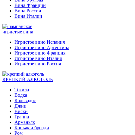
Вина Франции
Вина России
Вина Италии
игристые вина
Игристое вино Испания
Игристое вино Аргентина
Игристое вино Франция
Игристое вино Италия
Игристое вино Россия
КРЕПКИЙ АЛКОГОЛЬ
Текила
Водка
Кальвадос
Джин
Виски
Граппа
Арманьяк
Коньяк и бренди
Ром