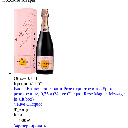
Похожие товары
Объем
0.75 L
Крепость
12.5°
Вдова Клико Понсардин Розе игристое вино брют
розовое в п/у 0,75 л (Veuve Clicquot Rose Magnet Message
in gift box)
Veuve Clicquot
Франция
Брют
11 900 ₽
Зарезервировать