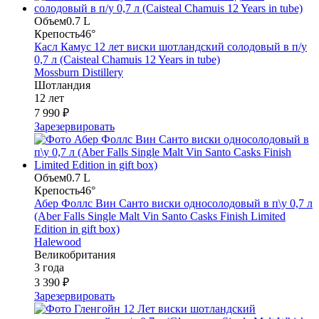
Объем
0.7 L
Крепость
46°
Касл Камус 12 лет виски шотландский солодовый в п/у
0,7 л (Caisteal Chamuis 12 Years in tube)
Mossburn Distillery
Шотландия
12 лет
7 990 ₽
Зарезервировать
Объем
0.7 L
Крепость
46°
Абер Фоллс Вин Санто виски односолодовый в п\у 0,7 л
(Aber Falls Single Malt Vin Santo Casks Finish Limited
Edition in gift box)
Halewood
Великобритания
3 года
3 390 ₽
Зарезервировать