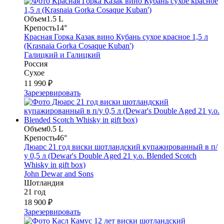
Объем
1.5 L
Крепость
14°
Красная Горка Казак вино Кубань сухое красное 1,5 л
(Krasnaia Gorka Cosaque Kuban')
Галицкий и Галицкий
Россия
Сухое
11 990 ₽
Зарезервировать
Объем
0.5 L
Крепость
46°
Дюарс 21 год виски шотландский купажированный в п/
у 0,5 л (Dewar's Double Aged 21 y.o. Blended Scotch
Whisky in gift box)
John Dewar and Sons
Шотландия
21 год
18 900 ₽
Зарезервировать