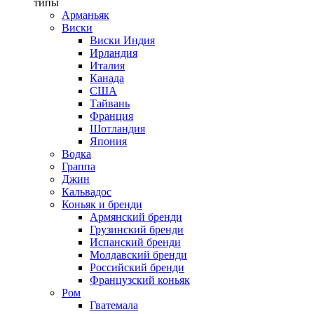
типы
Арманьяк
Виски
Виски Индия
Ирландия
Италия
Канада
США
Тайвань
Франция
Шотландия
Япония
Водка
Граппа
Джин
Кальвадос
Коньяк и бренди
Армянский бренди
Грузинский бренди
Испанский бренди
Молдавский бренди
Российский бренди
Французский коньяк
Ром
Гватемала