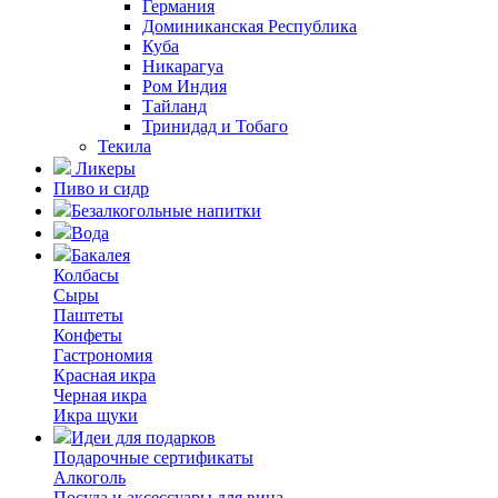
Германия
Доминиканская Республика
Куба
Никарагуа
Ром Индия
Тайланд
Тринидад и Тобаго
Текила
Ликеры
Пиво и сидр
Безалкогольные напитки
Вода
Бакалея
Колбасы
Сыры
Паштеты
Конфеты
Гастрономия
Красная икра
Черная икра
Икра щуки
Идеи для подарков
Подарочные сертификаты
Алкоголь
Посуда и аксессуары для вина