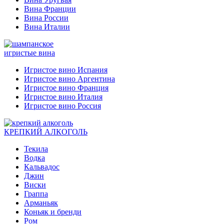
Вина Франции
Вина России
Вина Италии
игристые вина
Игристое вино Испания
Игристое вино Аргентина
Игристое вино Франция
Игристое вино Италия
Игристое вино Россия
КРЕПКИЙ АЛКОГОЛЬ
Текила
Водка
Кальвадос
Джин
Виски
Граппа
Арманьяк
Коньяк и бренди
Ром