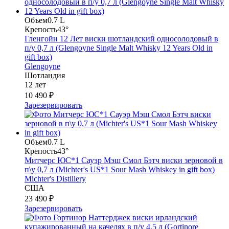
Объем
0.7 L
Крепость
43°
Гленгойн 12 Лет виски шотландский односолодовый в
п/у 0,7 л (Glengoyne Single Malt Whisky 12 Years Old in
gift box)
Glengoyne
Шотландия
12 лет
10 490 ₽
Зарезервировать
Объем
0.7 L
Крепость
43°
Митчерс ЮС*1 Сауэр Мэш Смол Бэтч виски зерновой в
п\у 0,7 л (Michter's US*1 Sour Mash Whiskey in gift box)
Michter's Distillery
США
23 490 ₽
Зарезервировать