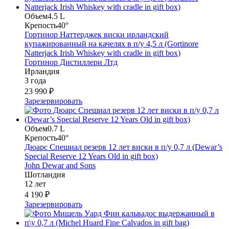
Объем
4.5 L
Крепость
40°
Гортинор Наттерджек виски ирландский
купажированный на качелях в п/у 4,5 л (Gortinore
Natterjack Irish Whiskey with cradle in gift box)
Гортинор Дистиллери Лтд
Ирландия
3 года
23 990 ₽
Зарезервировать
Объем
0.7 L
Крепость
40°
Дюарс Спешиал резерв 12 лет виски в п/у 0,7 л (Dewar’s
Special Reserve 12 Years Old in gift box)
John Dewar and Sons
Шотландия
12 лет
4 190 ₽
Зарезервировать