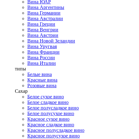
Вина ЮАР
Вина Аргентины
Вина Германии
Вина Австралии
Вина Греции
Вина Венгрии
Вина Австрии
Вина Новой Зеландии
Вина Уругвая
Вина Франции
Вина России
Вина Италии
типы
Белые вина
Красные вина
Розовые вина
Сахар
Белое сухое вино
Белое сладкое вино
Белое полусладкое вино
Белое полусухое вино
Красное сухое вино
Красное сладкое вино
Красное полусладкое вино
Красное полусухое вино