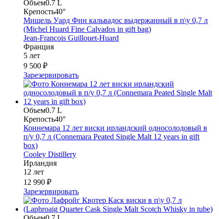
Объем
0.7 L
Крепость
40°
Мишель Уард Фин кальвадос выдержанный в п\у 0,7 л
(Michel Huard Fine Calvados in gift bag)
Jean-Francois Guillouet-Huard
Франция
5 лет
9 500 ₽
Зарезервировать
Объем
0.7 L
Крепость
40°
Коннемара 12 лет виски ирландский односолодовый в
п/у 0,7 л (Connemara Peated Single Malt 12 years in gift
box)
Cooley Distillery
Ирландия
12 лет
12 990 ₽
Зарезервировать
Объем
0.7 L