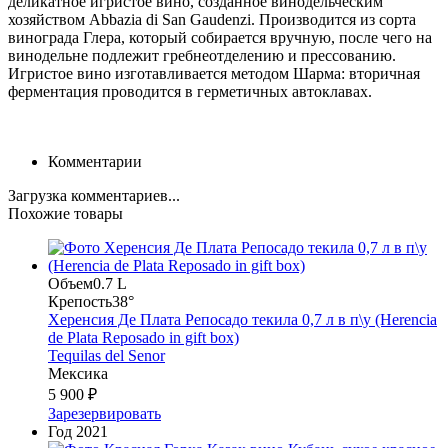
деликатное игристое вино, созданное винодельческим
хозяйством Abbazia di San Gaudenzi. Производится из сорта
винограда Глера, который собирается вручную, после чего на
винодельне подлежит гребнеотделению и прессованию.
Игристое вино изготавливается методом Шарма: вторичная
ферментация проводится в герметичных автоклавах.
Комментарии
Загрузка комментариев...
Похожие товары
Объем
0.7 L
Крепость
38°
Херенсия Де Плата Репосадо текила 0,7 л в п\у (Herencia
de Plata Reposado in gift box)
Tequilas del Senor
Мексика
5 900 ₽
Зарезервировать
Год
2021