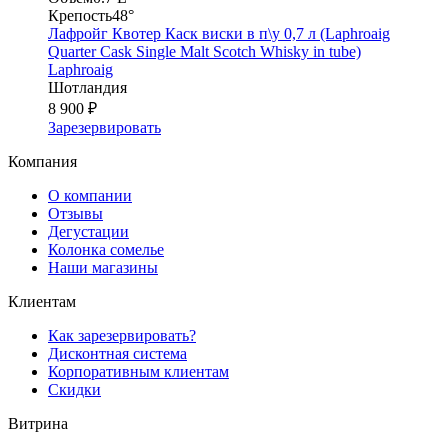
Крепость
48°
Лафройг Квотер Каск виски в п\у 0,7 л (Laphroaig
Quarter Cask Single Malt Scotch Whisky in tube)
Laphroaig
Шотландия
8 900 ₽
Зарезервировать
Компания
О компании
Отзывы
Дегустации
Колонка сомелье
Наши магазины
Клиентам
Как зарезервировать?
Дисконтная система
Корпоративным клиентам
Скидки
Витрина