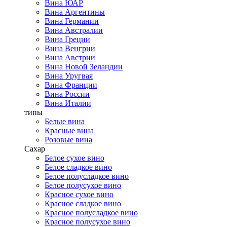
Вина ЮАР
Вина Аргентины
Вина Германии
Вина Австралии
Вина Греции
Вина Венгрии
Вина Австрии
Вина Новой Зеландии
Вина Уругвая
Вина Франции
Вина России
Вина Италии
типы
Белые вина
Красные вина
Розовые вина
Сахар
Белое сухое вино
Белое сладкое вино
Белое полусладкое вино
Белое полусухое вино
Красное сухое вино
Красное сладкое вино
Красное полусладкое вино
Красное полусухое вино