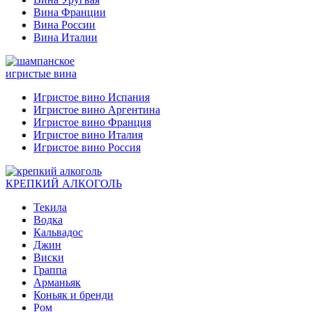
Вина Франции
Вина России
Вина Италии
игристые вина
Игристое вино Испания
Игристое вино Аргентина
Игристое вино Франция
Игристое вино Италия
Игристое вино Россия
КРЕПКИЙ АЛКОГОЛЬ
Текила
Водка
Кальвадос
Джин
Виски
Граппа
Арманьяк
Коньяк и бренди
Ром