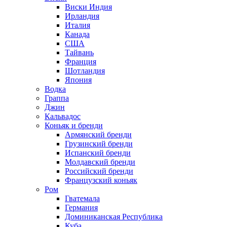
Виски Индия
Ирландия
Италия
Канада
США
Тайвань
Франция
Шотландия
Япония
Водка
Граппа
Джин
Кальвадос
Коньяк и бренди
Армянский бренди
Грузинский бренди
Испанский бренди
Молдавский бренди
Российский бренди
Французский коньяк
Ром
Гватемала
Германия
Доминиканская Республика
Куба