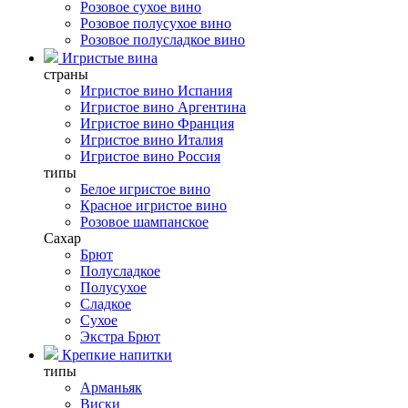
Розовое сухое вино
Розовое полусухое вино
Розовое полусладкое вино
Игристые вина
страны
Игристое вино Испания
Игристое вино Аргентина
Игристое вино Франция
Игристое вино Италия
Игристое вино Россия
типы
Белое игристое вино
Красное игристое вино
Розовое шампанское
Сахар
Брют
Полусладкое
Полусухое
Сладкое
Сухое
Экстра Брют
Крепкие напитки
типы
Арманьяк
Виски