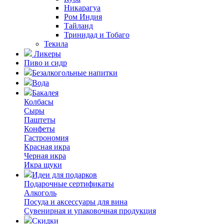
Никарагуа
Ром Индия
Тайланд
Тринидад и Тобаго
Текила
Ликеры
Пиво и сидр
Безалкогольные напитки
Вода
Бакалея
Колбасы
Сыры
Паштеты
Конфеты
Гастрономия
Красная икра
Черная икра
Икра щуки
Идеи для подарков
Подарочные сертификаты
Алкоголь
Посуда и аксессуары для вина
Сувенирная и упаковочная продукция
Скидки