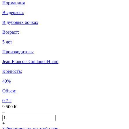
Нормандия
Выдержка:
В дубовых бочках
Возраст:
5 лет
Производитель:
Jean-Francois Guillouet-Huard
Крепость:
40%
Объем:
0.7 л
9 500 ₽
–
+
Забронировать по этой цене