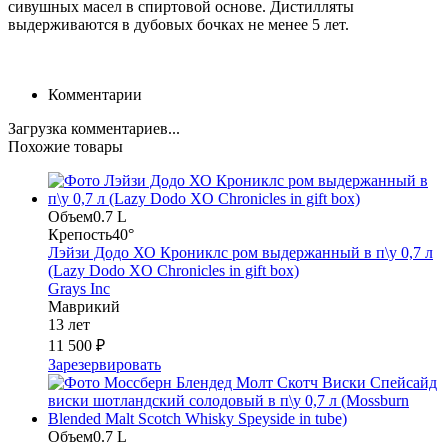
сивушных масел в спиртовой основе. Дистилляты
выдерживаются в дубовых бочках не менее 5 лет.
Комментарии
Загрузка комментариев...
Похожие товары
Объем
0.7 L
Крепость
40°
Лэйзи Додо ХО Крониклс ром выдержанный в п\у 0,7 л
(Lazy Dodo XO Chronicles in gift box)
Grays Inc
Маврикий
13 лет
11 500 ₽
Зарезервировать
Объем
0.7 L