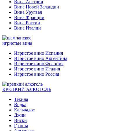
Вина Австрии
Вина Новой Зеландии
Вина Уругвая
Вина Франции
Вина России
Вина Италии
игристые вина
Игристое вино Испания
Игристое вино Аргентина
Игристое вино Франция
Игристое вино Италия
Игристое вино Россия
КРЕПКИЙ АЛКОГОЛЬ
Текила
Водка
Кальвадос
Джин
Виски
Граппа
Арманьяк