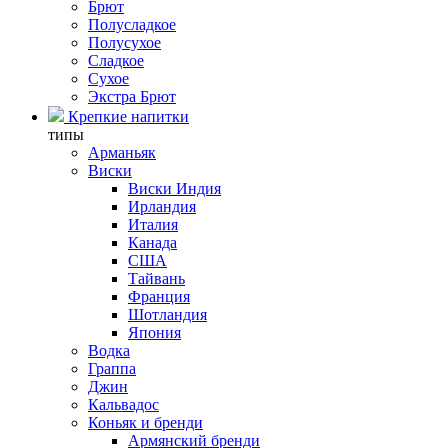
Брют
Полусладкое
Полусухое
Сладкое
Сухое
Экстра Брют
Крепкие напитки
типы
Арманьяк
Виски
Виски Индия
Ирландия
Италия
Канада
США
Тайвань
Франция
Шотландия
Япония
Водка
Граппа
Джин
Кальвадос
Коньяк и бренди
Армянский бренди