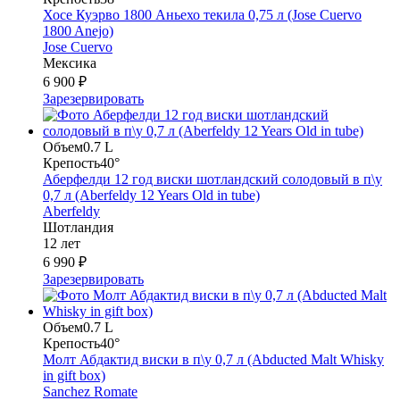
Хосе Куэрво 1800 Аньехо текила 0,75 л (Jose Cuervo
1800 Anejo)
Jose Cuervo
Мексика
6 900 ₽
Зарезервировать
Объем
0.7 L
Крепость
40°
Аберфелди 12 год виски шотландский солодовый в п\у
0,7 л (Aberfeldy 12 Years Old in tube)
Aberfeldy
Шотландия
12 лет
6 990 ₽
Зарезервировать
Объем
0.7 L
Крепость
40°
Молт Абдактид виски в п\у 0,7 л (Abducted Malt Whisky
in gift box)
Sanchez Romate