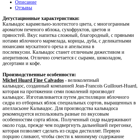
Описание
Отзывы
Дегустационные характеристики:
Кальвадос карамельно-золотистого цвета, с многогранным
ароматом печеного яблока, сухофруктов, цветов и
пряностей. Вкус напитка сложный, благородный, с пряными
нотами яблочного мармелада, корицы, дуба, с деликатными
нюансами мускатного ореха и апельсина в
послевкусии. Кальвадос станет отличным дижестивом и
аперитивом. Отлично сочетается с сырами, шоколадом,
десертами и кофе.
Производственные особенности:
Michel Huard Fine Calvados
- великолепный
кальвадос, созданный компанией Jean-Francois Guillouet-Huard,
которая на протяжении семи поколений производит
кальвадос. Изготавливается путем дистилляции яблочного
сидра из отборных яблок специальных сортов, выращенных в
апелласьоне Кальвадос. Для производства кальвадоса
рекомендуется использовать разные по вкусовым
особенностям сорта яблок. Полученный сидр выдерживают
около года, прежде чем подвергнуть дальнейшей перегонке,
которая позволяет сделать из сидра дистиллят. Первую
порцию сливают, чтобы свести к минимуму содержание