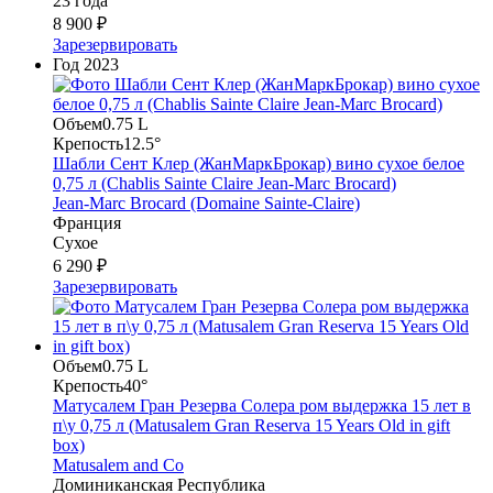
23 года
8 900 ₽
Зарезервировать
Год
2023
Объем
0.75 L
Крепость
12.5°
Шабли Сент Клер (ЖанМаркБрокар) вино сухое белое
0,75 л (Chablis Sainte Claire Jean-Marc Brocard)
Jean-Marc Brocard (Domaine Sainte-Claire)
Франция
Сухое
6 290 ₽
Зарезервировать
Объем
0.75 L
Крепость
40°
Матусалем Гран Резерва Солера ром выдержка 15 лет в
п\у 0,75 л (Matusalem Gran Reserva 15 Years Old in gift
box)
Matusalem and Co
Доминиканская Республика