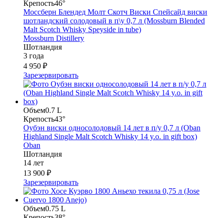
Крепость
46°
Моссберн Блендед Молт Скотч Виски Спейсайд виски
шотландский солодовый в п\у 0,7 л (Mossburn Blended
Malt Scotch Whisky Speyside in tube)
Mossburn Distillery
Шотландия
3 года
4 950 ₽
Зарезервировать
Объем
0.7 L
Крепость
43°
Оубэн виски односолодовый 14 лет в п/у 0,7 л (Oban
Highland Single Malt Scotch Whisky 14 y.o. in gift box)
Oban
Шотландия
14 лет
13 900 ₽
Зарезервировать
Объем
0.75 L
Крепость
38°