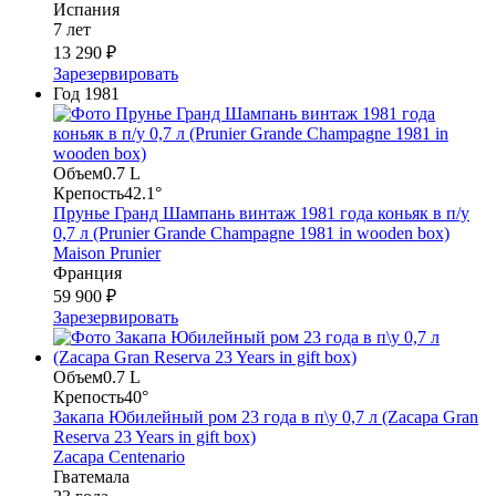
Испания
7 лет
13 290 ₽
Зарезервировать
Год
1981
Объем
0.7 L
Крепость
42.1°
Прунье Гранд Шампань винтаж 1981 года коньяк в п/у
0,7 л (Prunier Grande Champagne 1981 in wooden box)
Maison Prunier
Франция
59 900 ₽
Зарезервировать
Объем
0.7 L
Крепость
40°
Закапа Юбилейный ром 23 года в п\у 0,7 л (Zacapa Gran
Reserva 23 Years in gift box)
Zacapa Centenario
Гватемала