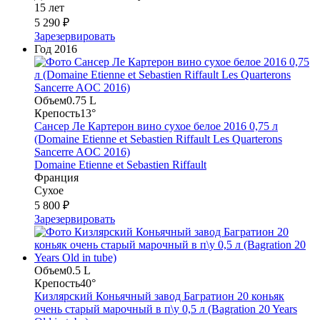
15 лет
5 290 ₽
Зарезервировать
Год
2016
Объем
0.75 L
Крепость
13°
Сансер Ле Картерон вино сухое белое 2016 0,75 л
(Domaine Etienne et Sebastien Riffault Les Quarterons
Sancerre AOC 2016)
Domaine Etienne et Sebastien Riffault
Франция
Сухое
5 800 ₽
Зарезервировать
Объем
0.5 L
Крепость
40°
Кизлярский Коньячный завод Багратион 20 коньяк
очень старый марочный в п\у 0,5 л (Bagration 20 Years