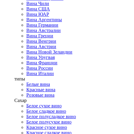
Вина Чили
Вина США
Вина ЮАР
Вина Аргентины
Вина Германии
Вина Австралии
Вина Греции
Вина Венгрии
Вина Австрии
Вина Новой Зеландии
Вина Уругвая
Вина Франции
Вина России
Вина Италии
типы
Белые вина
Красные вина
Розовые вина
Сахар
Белое сухое вино
Белое сладкое вино
Белое полусладкое вино
Белое полусухое вино
Красное сухое вино
Красное сладкое вино