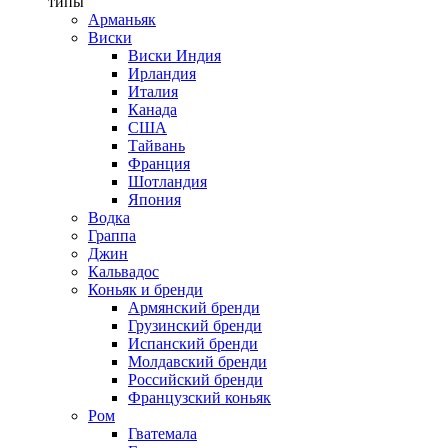
типы
Арманьяк
Виски
Виски Индия
Ирландия
Италия
Канада
США
Тайвань
Франция
Шотландия
Япония
Водка
Граппа
Джин
Кальвадос
Коньяк и бренди
Армянский бренди
Грузинский бренди
Испанский бренди
Молдавский бренди
Российский бренди
Французский коньяк
Ром
Гватемала