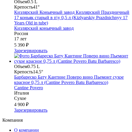
Объем
0.5 L
Крепость
41°
Кизлярский Коньячный завод Кизлярский Праздничный
17 коньяк старый в п\у 0,5 л (Kizlyarskiy Prazdnichnyy 17
Years Old in tube)
Кизлярский коньячный завод
Россия
17 лет
5 390 ₽
Зарезервировать
Объем
0.75 L
Крепость
14.5°
Барбареско Бату Кантине Поверо вино Пьемонт сухое
красное 0,75 л (Cantine Povero Batu Barbaresco)
Cantine Povero
Италия
Сухое
4 900 ₽
Зарезервировать
Компания
О компании