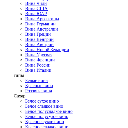
Вина Чили
Вина США
Вина ЮАР
Вина Аргентины
Вина Германии
Вина Австралии
Вина Греции
Вина Венгрии
Вина Австрии
Вина Новой Зеландии
Вина Уругвая
Вина Франции
Вина России
Вина Италии
типы
Белые вина
Красные вина
Розовые вина
Сахар
Белое сухое вино
Белое сладкое вино
Белое полусладкое вино
Белое полусухое вино
Красное сухое вино
Красное сладкое вино