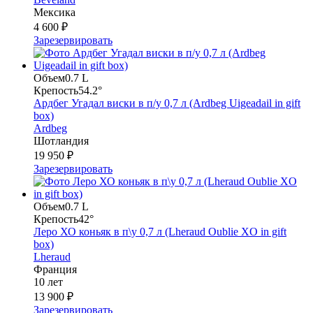
Мексика
4 600 ₽
Зарезервировать
Объем
0.7 L
Крепость
54.2°
Ардбег Угадал виски в п/у 0,7 л (Ardbeg Uigeadail in gift
box)
Ardbeg
Шотландия
19 950 ₽
Зарезервировать
Объем
0.7 L
Крепость
42°
Леро ХО коньяк в п\у 0,7 л (Lheraud Oublie XO in gift
box)
Lheraud
Франция
10 лет
13 900 ₽
Зарезервировать