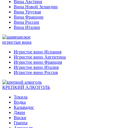
Вина Австрии
Вина Новой Зеландии
Вина Уругвая
Вина Франции
Вина России
Вина Италии
игристые вина
Игристое вино Испания
Игристое вино Аргентина
Игристое вино Франция
Игристое вино Италия
Игристое вино Россия
КРЕПКИЙ АЛКОГОЛЬ
Текила
Водка
Кальвадос
Джин
Виски
Граппа
Арманьяк