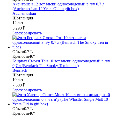
Акентошан 12 лет виски односолодовый в п/у 0,7 л
(Auchentoshan 12 Years Old in gift box)
Auchentoshan
Шотландия
12 лет
5 290 ₽
Зарезервировать
Объем
0.7 L
Крепость
46°
Бенриах Смоки Тэн 10 лет виски односолодовый в п/у
0,7 л (Benriach The Smoky Ten in tube)
Benriach
Шотландия
10 лет
7 500 ₽
Зарезервировать
Объем
0.7 L
Крепость
46°