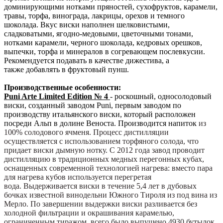
доминирующими нотками пряностей, сухофруктов, карамели,
травы, торфа, винограда, лакрицы, орехов и темного
шоколада. Вкус виски наполнен шелковистыми,
сладковатыми, ягодно-медовыми, цветочными тонами,
нотками карамели, черного шоколада, кедровых орешков,
выпечки, торфа и минералов в согревающем послевкусии.
Рекомендуется подавать в качестве дижестива, а
также добавлять в фруктовый пунш.
Производственные особенности:
Puni Arte Limited Edition № 4
- роскошный, односолодовый
виски, созданный заводом
Puni, первым заводом по
производству итальянского виски, который расположен
посреди Альп в долине Веноста. Производится напиток
из
100% солодового ячменя. Процесс дистилляции
осуществляется с использованием торфяного солода, что
придает виски дымную нотку. С 2012 года завод проводит
дистилляцию в традиционных медных перегонных кубах,
оснащенных современной технологией нагрева: вместо пара
для нагрева кубов используется перегретая
вода. Выдерживается виски в течение 5,4 лет в дубовых
бочках известной винодельни Южного Тироля из под вина из
Мерло. По завершении выдержки виски разливается
без
холодной фильтрации и окрашивания карамелью,
ограниченным тиражом, всего было выпущено 4930 бутылок.