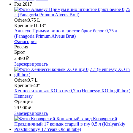
Год
2017
Объем
0.75 L
Крепость
11-13°
Альвеус Примум вино игристое брют белое 0,75 л
(Fanagoria Primum Alveus Brut)
Фанагория
Россия
Брют
2 490 ₽
Зарезервировать
Объем
0.7 L
Крепость
40°
Хеннесси коньяк XO в п\у 0,7 л (Hennessy XO in gift box)
Hennessy
Франция
29 900 ₽
Зарезервировать