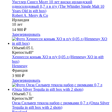
Уистлер Сингл Молт 10 лет виски ирландский
односолодовый 0,7 л в п\у (The Whistler Single Malt 10
Years Old in gift box)
Robert A. Merry & Co
Ирландия
10 лет
14 900 ₽
Зарезервировать
Объем
0.05 L
Крепость
40°
Хеннесси коньяк XO в п/у 0,05 л (Hennessy XO in gift
box)
Hennessy
Франция
3 900 ₽
Зарезервировать
Объем
0.7 L
Крепость
38°
Онза Сильвер текила набор с рюмками 0,7 л (Onza Silver
Tequila in gift box with 2 shots)
Beveland