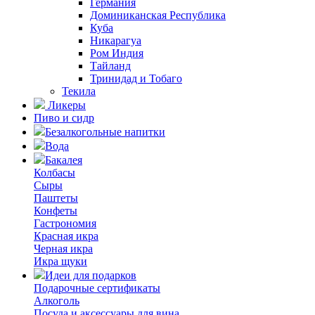
Германия
Доминиканская Республика
Куба
Никарагуа
Ром Индия
Тайланд
Тринидад и Тобаго
Текила
Ликеры
Пиво и сидр
Безалкогольные напитки
Вода
Бакалея
Колбасы
Сыры
Паштеты
Конфеты
Гастрономия
Красная икра
Черная икра
Икра щуки
Идеи для подарков
Подарочные сертификаты
Алкоголь
Посуда и аксессуары для вина