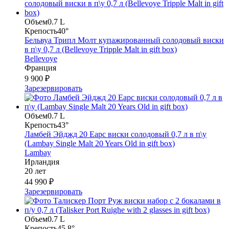
Объем
0.7 L
Крепость
40°
Бельвуа Трипл Молт купажированный солодовый виски
в п\у 0,7 л (Bellevoye Tripple Malt in gift box)
Bellevoye
Франция
9 900 ₽
Зарезервировать
Объем
0.7 L
Крепость
43°
Ламбей Эйджд 20 Еарс виски солодовый 0,7 л в п\у
(Lambay Single Malt 20 Years Old in gift box)
Lambay
Ирландия
20 лет
44 990 ₽
Зарезервировать
Объем
0.7 L
Крепость
45.8°