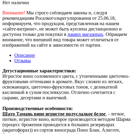
Нет наличии
Внимание!
Мы строго соблюдаем законы и, следуя
рекомендациям Росалкогольрегулирования от 25.06.18,
информируем, что продукция, представленная на нашем
«сайте-витрине», не может быть куплена дистанционно и
доступна только для покупки в
наших магазинах
. Обращаем
внимание, что внешний вид товара может отличаться от
изображений на сайте в зависимости от партии.
Описание
Отзывы
Дегустационные характеристики:
Игристое вино соломенного цвета, с утонченными цветочно-
фруктовыми оттенками в аромате. Вкус сложен из легких,
освежающих, цветочно-фруктовых тонов, с деликатной
кислинкой в сухом послевкусии. Отлично сочетается с
сырами, десертами и выпечкой.
Производственные особенности:
Шато Тамань вино игристое полусладкое белое
- легкое,
питкое, игристое вино, которое производится методом Шарма
(процесс брожения проводится в больших резервуарах
(акратофорах)) из сортов винограда Пино Блан, Алиготе,