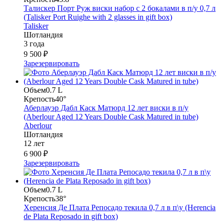
Талискер Порт Руж виски набор с 2 бокалами в п/у 0,7 л
(Talisker Port Ruighe with 2 glasses in gift box)
Talisker
Шотландия
3 года
9 500 ₽
Зарезервировать
Объем
0.7 L
Крепость
40°
Аберлауэр Дабл Каск Матюрд 12 лет виски в п/у
(Aberlour Aged 12 Years Double Cask Matured in tube)
Aberlour
Шотландия
12 лет
6 900 ₽
Зарезервировать
Объем
0.7 L
Крепость
38°
Херенсия Де Плата Репосадо текила 0,7 л в п\у (Herencia
de Plata Reposado in gift box)