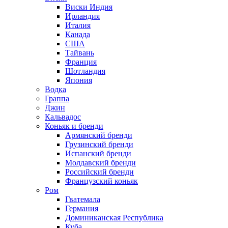
Виски Индия
Ирландия
Италия
Канада
США
Тайвань
Франция
Шотландия
Япония
Водка
Граппа
Джин
Кальвадос
Коньяк и бренди
Армянский бренди
Грузинский бренди
Испанский бренди
Молдавский бренди
Российский бренди
Французский коньяк
Ром
Гватемала
Германия
Доминиканская Республика
Куба