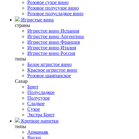
Розовое сухое вино
Розовое полусухое вино
Розовое полусладкое вино
Игристые вина
страны
Игристое вино Испания
Игристое вино Аргентина
Игристое вино Франция
Игристое вино Италия
Игристое вино Россия
типы
Белое игристое вино
Красное игристое вино
Розовое шампанское
Сахар
Брют
Полусладкое
Полусухое
Сладкое
Сухое
Экстра Брют
Крепкие напитки
типы
Арманьяк
Виски