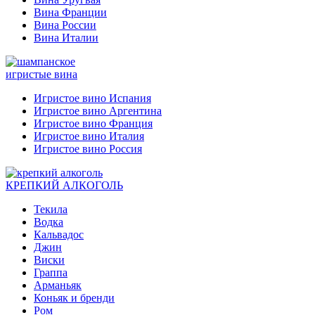
Вина Франции
Вина России
Вина Италии
игристые вина
Игристое вино Испания
Игристое вино Аргентина
Игристое вино Франция
Игристое вино Италия
Игристое вино Россия
КРЕПКИЙ АЛКОГОЛЬ
Текила
Водка
Кальвадос
Джин
Виски
Граппа
Арманьяк
Коньяк и бренди
Ром