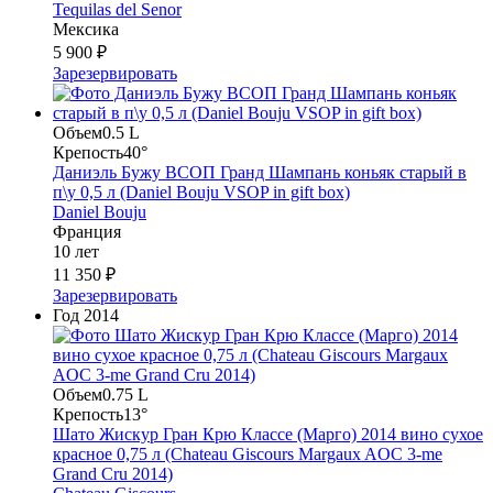
Tequilas del Senor
Мексика
5 900 ₽
Зарезервировать
Объем
0.5 L
Крепость
40°
Даниэль Бужу ВСОП Гранд Шампань коньяк старый в
п\у 0,5 л (Daniel Bouju VSOP in gift box)
Daniel Bouju
Франция
10 лет
11 350 ₽
Зарезервировать
Год
2014
Объем
0.75 L
Крепость
13°
Шато Жискур Гран Крю Классе (Марго) 2014 вино сухое
красное 0,75 л (Chateau Giscours Margaux AOC 3-me
Grand Cru 2014)