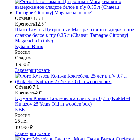
Объем
0.375 L
Крепость
12.5°
Шато Тамань Цитронный Магарача вино выдержанное
сладкое белое в п\у 0,35 л (Chateau Tamagne Citronnyj
Magaracha in tube)
Кубань-Вино
Россия
Сладкое
1 950 ₽
Зарезервировать
Объем
0.7 L
Крепость
40°
Кутузов Коньяк Коктебель 25 лет в п/у 0,7 л (Koktebel
Kutuzov 25 Years Old in wooden box)
КВК
Россия
25 лет
19 990 ₽
Зарезервировать