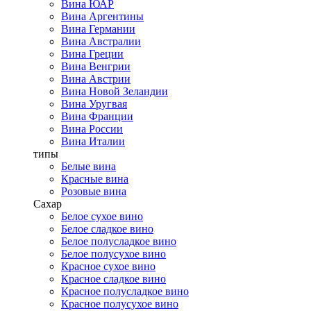
Вина ЮАР
Вина Аргентины
Вина Германии
Вина Австралии
Вина Греции
Вина Венгрии
Вина Австрии
Вина Новой Зеландии
Вина Уругвая
Вина Франции
Вина России
Вина Италии
типы
Белые вина
Красные вина
Розовые вина
Сахар
Белое сухое вино
Белое сладкое вино
Белое полусладкое вино
Белое полусухое вино
Красное сухое вино
Красное сладкое вино
Красное полусладкое вино
Красное полусухое вино