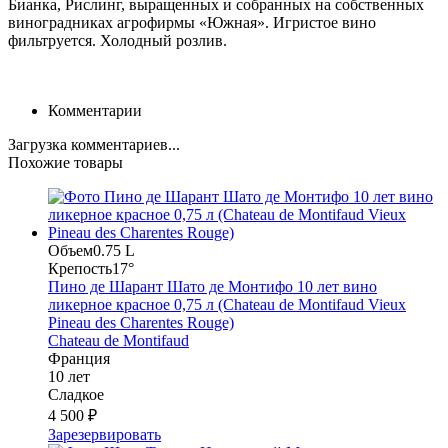
Бианка, Рислинг, выращенных и собранных на собственных
виноградниках агрофирмы «Южная». Игристое вино
фильтруется. Холодный розлив.
Комментарии
Загрузка комментариев...
Похожие товары
Объем
0.75 L
Крепость
17°
Пино де Шарант Шато де Монтифо 10 лет вино
ликерное красное 0,75 л (Chateau de Montifaud Vieux
Pineau des Charentes Rouge)
Chateau de Montifaud
Франция
10 лет
Сладкое
4 500 ₽
Зарезервировать