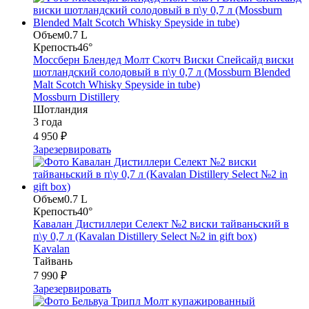
Объем
0.7 L
Крепость
46°
Моссберн Блендед Молт Скотч Виски Спейсайд виски
шотландский солодовый в п\у 0,7 л (Mossburn Blended
Malt Scotch Whisky Speyside in tube)
Mossburn Distillery
Шотландия
3 года
4 950 ₽
Зарезервировать
Объем
0.7 L
Крепость
40°
Кавалан Дистиллери Селект №2 виски тайваньский в
п\у 0,7 л (Kavalan Distillery Select №2 in gift box)
Kavalan
Тайвань
7 990 ₽
Зарезервировать