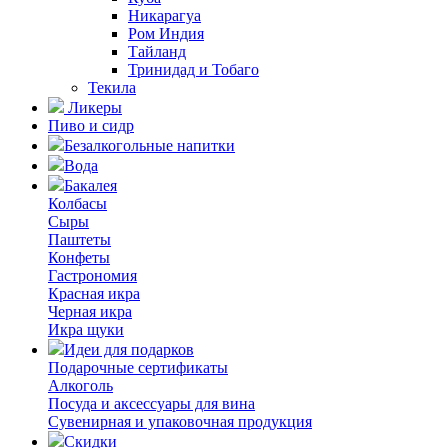
Никарагуа
Ром Индия
Тайланд
Тринидад и Тобаго
Текила
Ликеры
Пиво и сидр
Безалкогольные напитки
Вода
Бакалея
Колбасы
Сыры
Паштеты
Конфеты
Гастрономия
Красная икра
Черная икра
Икра щуки
Идеи для подарков
Подарочные сертификаты
Алкоголь
Посуда и аксессуары для вина
Сувенирная и упаковочная продукция
Скидки