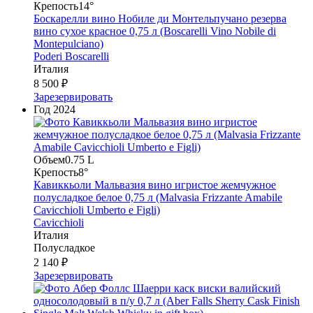
Крепость
14°
Боскарелли вино Нобиле ди Монтельпучано резерва
вино сухое красное 0,75 л (Boscarelli Vino Nobile di
Montepulciano)
Poderi Boscarelli
Италия
8 500 ₽
Зарезервировать
Год
2024
Объем
0.75 L
Крепость
8°
Кавиккьоли Мальвазия вино игристое жемчужное
полусладкое белое 0,75 л (Malvasia Frizzante Amabile
Cavicchioli Umberto e Figli)
Cavicchioli
Италия
Полусладкое
2 140 ₽
Зарезервировать