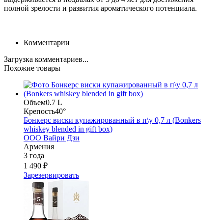
полной зрелости и развития ароматического потенциала.
Комментарии
Загрузка комментариев...
Похожие товары
Объем
0.7 L
Крепость
40°
Бонкерс виски купажированный в п\у 0,7 л (Bonkers
whiskey blended in gift box)
ООО Вайри Дзи
Армения
3 года
1 490 ₽
Зарезервировать