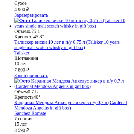
Сухое
4 900 ₽
Зарезервировать
Объем
0.75 L
Крепость
45.8°
Талискер виски 10 лет в п/у 0,75 л (Talisker 10 years
single malt scotch whisky in gift box)
Talisker
Шотландия
10 лет
7 800 ₽
Зарезервировать
Объем
0.7 L
Крепость
40°
Кардинал Мендоза Анхелус ликер в п/у 0,7 л (Cardenal
Mendoza Angelus in gift box)
Sanchez Romate
Испания
15 лет
8 590 ₽