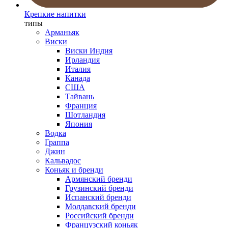
Крепкие напитки
типы
Арманьяк
Виски
Виски Индия
Ирландия
Италия
Канада
США
Тайвань
Франция
Шотландия
Япония
Водка
Граппа
Джин
Кальвадос
Коньяк и бренди
Армянский бренди
Грузинский бренди
Испанский бренди
Молдавский бренди
Российский бренди
Французский коньяк