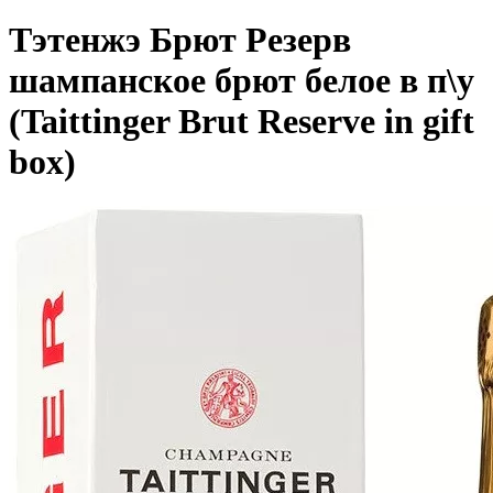
Тэтенжэ Брют Резерв
шампанское брют белое в п\у
(Taittinger Brut Reserve in gift
box)