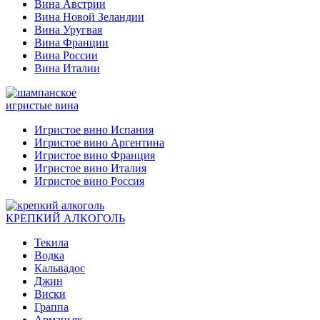
Вина Австрии
Вина Новой Зеландии
Вина Уругвая
Вина Франции
Вина России
Вина Италии
игристые вина
Игристое вино Испания
Игристое вино Аргентина
Игристое вино Франция
Игристое вино Италия
Игристое вино Россия
КРЕПКИЙ АЛКОГОЛЬ
Текила
Водка
Кальвадос
Джин
Виски
Граппа
Арманьяк