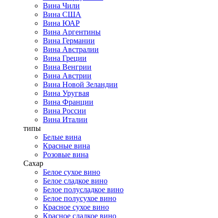
Вина Чили
Вина США
Вина ЮАР
Вина Аргентины
Вина Германии
Вина Австралии
Вина Греции
Вина Венгрии
Вина Австрии
Вина Новой Зеландии
Вина Уругвая
Вина Франции
Вина России
Вина Италии
типы
Белые вина
Красные вина
Розовые вина
Сахар
Белое сухое вино
Белое сладкое вино
Белое полусладкое вино
Белое полусухое вино
Красное сухое вино
Красное сладкое вино