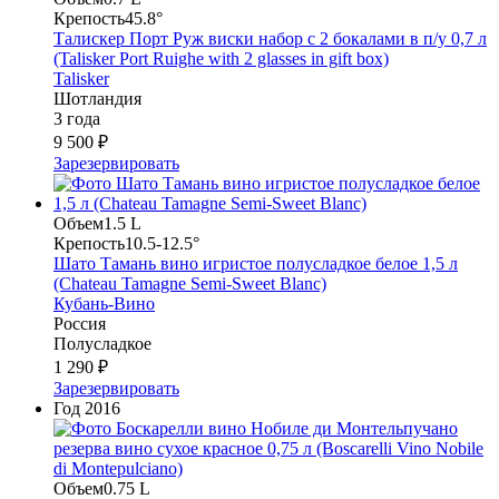
Крепость
45.8°
Талискер Порт Руж виски набор с 2 бокалами в п/у 0,7 л
(Talisker Port Ruighe with 2 glasses in gift box)
Talisker
Шотландия
3 года
9 500 ₽
Зарезервировать
Объем
1.5 L
Крепость
10.5-12.5°
Шато Тамань вино игристое полусладкое белое 1,5 л
(Chateau Tamagne Semi-Sweet Blanc)
Кубань-Вино
Россия
Полусладкое
1 290 ₽
Зарезервировать
Год
2016
Объем
0.75 L