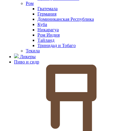
Ром
Гватемала
Германия
Доминиканская Республика
Куба
Никарагуа
Ром Индия
Тайланд
Тринидад и Тобаго
Текила
Ликеры
Пиво и сидр