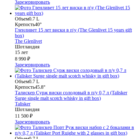
Зарезервировать
Объем
0.7 L
Крепость
40°
Гленливет 15 лет виски в п\у (The Glenlivet 15 years gift
box)
The Glenlivet
Шотландия
15 лет
8 990 ₽
Зарезервировать
Объем
0.7 L
Крепость
45.8°
Талискер Сурж виски солодовый в п/у 0,7 л (Talisker
Surge single malt scotch whisky in gift box)
Talisker
Шотландия
11 500 ₽
Зарезервировать
Объем
0.7 L