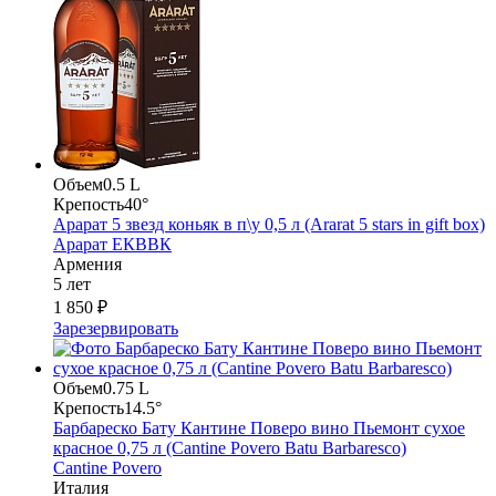
Объем
0.5 L
Крепость
40°
Арарат 5 звезд коньяк в п\у 0,5 л (Ararat 5 stars in gift box)
Арарат ЕКВВК
Армения
5 лет
1 850 ₽
Зарезервировать
Объем
0.75 L
Крепость
14.5°
Барбареско Бату Кантине Поверо вино Пьемонт сухое
красное 0,75 л (Cantine Povero Batu Barbaresco)
Cantine Povero
Италия