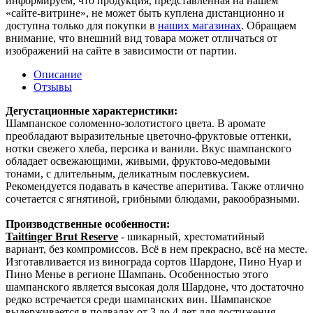
информируем, что продукция, представленная на нашем
«сайте-витрине», не может быть куплена дистанционно и
доступна только для покупки в
наших магазинах
. Обращаем
внимание, что внешний вид товара может отличаться от
изображений на сайте в зависимости от партии.
Описание
Отзывы
Дегустационные характеристики:
Шампанское соломенно-золотистого цвета. В аромате
преобладают выразительные цветочно-фруктовые оттенки,
нотки свежего хлеба, персика и ванили. Вкус шампанского
обладает освежающими, живыми, фруктово-медовыми
тонами, с длительным, деликатным послевкусием.
Рекомендуется подавать в качестве аперитива. Также отлично
сочетается с ягнятиной, грибными блюдами, ракообразными.
Производственные особенности:
Taittinger Brut Reserve
- шикарный, хрестоматийный
вариант, без компромиссов. Всё в нем прекрасно, всё на месте.
Изготавливается из винограда сортов Шардоне, Пино Нуар и
Пино Менье в регионе Шампань. Особенностью этого
шампанского является высокая доля Шардоне, что достаточно
редко встречается среди шампанских вин. Шампанское
выдерживается в подвалах от 3 до 4 лет для достижения