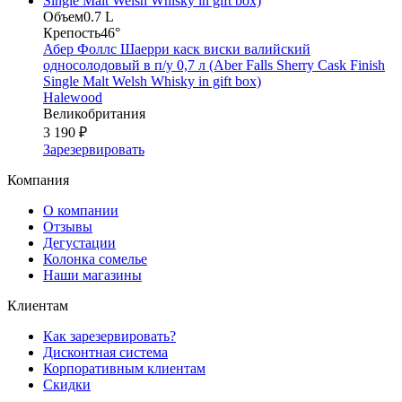
Объем
0.7 L
Крепость
46°
Абер Фоллс Шаерри каск виски валийский
односолодовый в п/у 0,7 л (Aber Falls Sherry Cask Finish
Single Malt Welsh Whisky in gift box)
Halewood
Великобритания
3 190 ₽
Зарезервировать
Компания
О компании
Отзывы
Дегустации
Колонка сомелье
Наши магазины
Клиентам
Как зарезервировать?
Дисконтная система
Корпоративным клиентам
Скидки