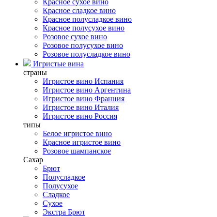
Красное сухое вино
Красное сладкое вино
Красное полусладкое вино
Красное полусухое вино
Розовое сухое вино
Розовое полусухое вино
Розовое полусладкое вино
Игристые вина
страны
Игристое вино Испания
Игристое вино Аргентина
Игристое вино Франция
Игристое вино Италия
Игристое вино Россия
типы
Белое игристое вино
Красное игристое вино
Розовое шампанское
Сахар
Брют
Полусладкое
Полусухое
Сладкое
Сухое
Экстра Брют