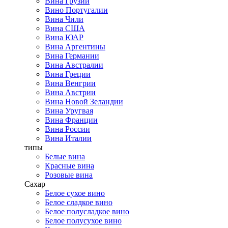
Вина Грузии
Вино Португалии
Вина Чили
Вина США
Вина ЮАР
Вина Аргентины
Вина Германии
Вина Австралии
Вина Греции
Вина Венгрии
Вина Австрии
Вина Новой Зеландии
Вина Уругвая
Вина Франции
Вина России
Вина Италии
типы
Белые вина
Красные вина
Розовые вина
Сахар
Белое сухое вино
Белое сладкое вино
Белое полусладкое вино
Белое полусухое вино