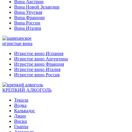
Вина Австрии
Вина Новой Зеландии
Вина Уругвая
Вина Франции
Вина России
Вина Италии
игристые вина
Игристое вино Испания
Игристое вино Аргентина
Игристое вино Франция
Игристое вино Италия
Игристое вино Россия
КРЕПКИЙ АЛКОГОЛЬ
Текила
Водка
Кальвадос
Джин
Виски
Граппа
Арманьяк