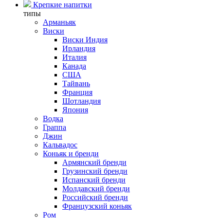
Крепкие напитки
типы
Арманьяк
Виски
Виски Индия
Ирландия
Италия
Канада
США
Тайвань
Франция
Шотландия
Япония
Водка
Граппа
Джин
Кальвадос
Коньяк и бренди
Армянский бренди
Грузинский бренди
Испанский бренди
Молдавский бренди
Российский бренди
Французский коньяк
Ром