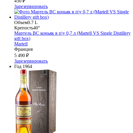
450 ₽
Зарезервировать
Объем
0.7 L
Крепость
40°
Мартель ВС коньяк в п\у 0,7 л (Martell VS Single Distillery
gift box)
Martell
Франция
5 490 ₽
Зарезервировать
Год
1964