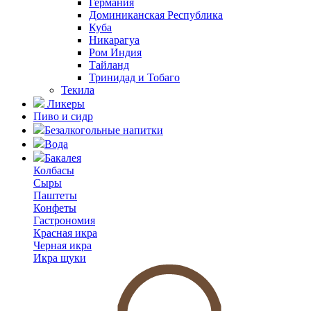
Германия
Доминиканская Республика
Куба
Никарагуа
Ром Индия
Тайланд
Тринидад и Тобаго
Текила
Ликеры
Пиво и сидр
Безалкогольные напитки
Вода
Бакалея
Колбасы
Сыры
Паштеты
Конфеты
Гастрономия
Красная икра
Черная икра
Икра щуки