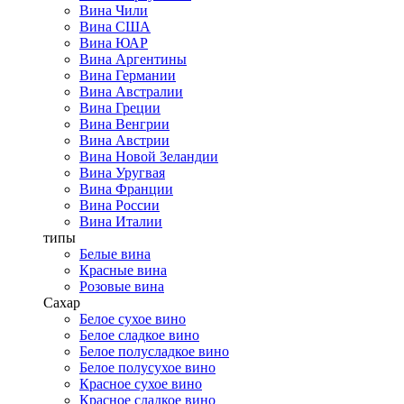
Вина Чили
Вина США
Вина ЮАР
Вина Аргентины
Вина Германии
Вина Австралии
Вина Греции
Вина Венгрии
Вина Австрии
Вина Новой Зеландии
Вина Уругвая
Вина Франции
Вина России
Вина Италии
типы
Белые вина
Красные вина
Розовые вина
Сахар
Белое сухое вино
Белое сладкое вино
Белое полусладкое вино
Белое полусухое вино
Красное сухое вино
Красное сладкое вино