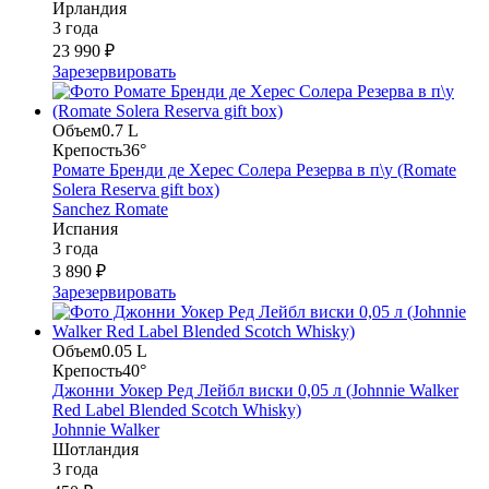
Ирландия
3 года
23 990 ₽
Зарезервировать
Объем
0.7 L
Крепость
36°
Ромате Бренди де Херес Солера Резерва в п\у (Romate
Solera Reserva gift box)
Sanchez Romate
Испания
3 года
3 890 ₽
Зарезервировать
Объем
0.05 L
Крепость
40°
Джонни Уокер Ред Лейбл виски 0,05 л (Johnnie Walker
Red Label Blended Scotch Whisky)
Johnnie Walker
Шотландия
3 года