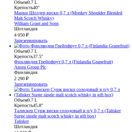
Объем
0.7 L
Крепость
40°
Манки Шолдер виски 0,7 л (Monkey Shoulder Blended
Malt Scotch Whisky)
William Grant and Sons
Шотландия
4 050 ₽
Зарезервировать
Объем
0.7 L
Крепость
37.5°
Финляндия Грейпфрут 0,7 л (Finlandia Grapefruit)
Anora Group Plc
Финляндия
2 290 ₽
Зарезервировать
Объем
0.7 L
Крепость
45.8°
Талискер Сурж виски солодовый в п/у 0,7 л (Talisker
Surge single malt scotch whisky in gift box)
Talisker
Шотландия