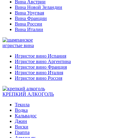
Вина Австрии
Вина Новой Зеландии
Вина Уругвая
Вина Франции
Вина России
Вина Италии
игристые вина
Игристое вино Испания
Игристое вино Аргентина
Игристое вино Франция
Игристое вино Италия
Игристое вино Россия
КРЕПКИЙ АЛКОГОЛЬ
Текила
Водка
Кальвадос
Джин
Виски
Граппа
Арманьяк