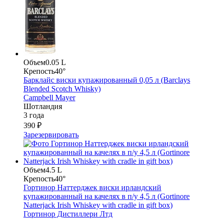
Объем
0.05 L
Крепость
40°
Барклайс виски купажированный 0,05 л (Barclays
Blended Scotch Whisky)
Campbell Mayer
Шотландия
3 года
390 ₽
Зарезервировать
Объем
4.5 L
Крепость
40°
Гортинор Наттерджек виски ирландский
купажированный на качелях в п/у 4,5 л (Gortinore
Natterjack Irish Whiskey with cradle in gift box)
Гортинор Дистиллери Лтд