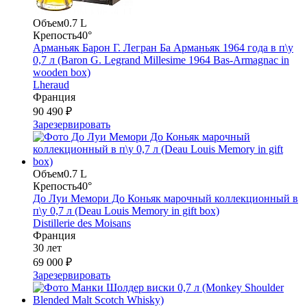
Объем
0.7 L
Крепость
40°
Арманьяк Барон Г. Легран Ба Арманьяк 1964 года в п\у
0,7 л (Baron G. Legrand Millesime 1964 Bas-Armagnac in
wooden box)
Lheraud
Франция
90 490 ₽
Зарезервировать
Объем
0.7 L
Крепость
40°
До Луи Мемори До Коньяк марочный коллекционный в
п\у 0,7 л (Deau Louis Memory in gift box)
Distillerie des Moisans
Франция
30 лет
69 000 ₽
Зарезервировать