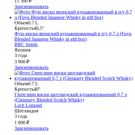
11 500 ₽
Зарезервировать
Объем
0.7 L
Крепость
40,5°
Фую виски японский купажированный в п/у 0,7 л (Fuyu
Blended Japanese Whisky in gift box)
BBC Spirits
Япония
3 года
3 900 ₽
Зарезервировать
Объем
0.7 L
Крепость
40°
Гленгэрри виски шотландский купажированный 0,7 л
(Glengarry Blended Scotch Whisky)
Loch Lomond
Шотландия
3 года
1 890 ₽
Зарезервировать