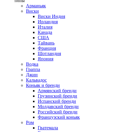
типы
Арманьяк
Виски
Виски Индия
Ирландия
Италия
Канада
США
Тайвань
Франция
Шотландия
Япония
Водка
Граппа
Джин
Кальвадос
Коньяк и бренди
Армянский бренди
Грузинский бренди
Испанский бренди
Молдавский бренди
Российский бренди
Французский коньяк
Ром
Гватемала