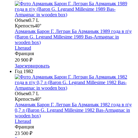
Объем
0.7 L
Крепость
40°
Арманьяк Барон Г. Легран Ба Арманьяк 1989 года в п\у
(Baron G. Legrand Millesime 1989 Bas-Armagnac in
wooden box)
Lheraud
Франция
20 900 ₽
Зарезервировать
Год
1982
Объем
0.7 L
Крепость
40°
Арманьяк Барон Г. Легран Ба Арманьяк 1982 года в п\у
0,7 л (Baron G. Legrand Millesime 1982 Bas-Armagnac in
wooden box)
Lheraud
Франция
23 500 ₽