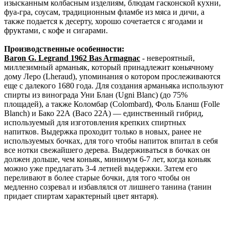
изысканным колбасным изделиям, блюдам гасконской кухни,
фуа-гра, соусам, традиционным фламбе из мяса и дичи, а
также подается к десерту, хорошо сочетается с ягодами и
фруктами, с кофе и сигарами.
Производственные особенности:
Baron G. Legrand 1962 Bas Armagnac
- невероятный,
миллезимный арманьяк, который принадлежит коньячному
дому Леро (Lheraud), упоминания о котором прослеживаются
еще с далекого 1680 года. Для создания арманьяка используют
спирты из винограда Уни Блан (Ugni Blanc) (до 75%
площадей), а также Коломбар (Colombard), Фоль Бланш (Folle
Blanch) и Бако 22А (Васо 22А) — единственный гибрид,
используемый для изготовления крепких спиртных
напитков. Выдержка проходит только в новых, ранее не
используемых бочках, для того чтобы напиток впитал в себя
все нотки свежайшего дерева. Выдерживаться в бочках он
должен дольше, чем коньяк, минимум 6-7 лет, когда коньяк
можно уже предлагать 3-4 летней выдержки. Затем его
переливают в более старые бочки, для того чтобы он
медленно созревал и избавлялся от лишнего танина (танин
придает спиртам характерный цвет янтаря).