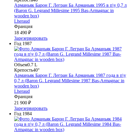
Арманьяк Барон Г. Легран Ба Арманьяк 1995 в п\у 0,7 л
(Baron G. Legrand Millesime 1995 Bas-Armagnac in
wooden box)
Lheraud
Франция
18 490 ₽
Зарезервировать
Год
1987
Объем
0.7 L
Крепость
40°
Арманьяк Барон Г. Легран Ба Арманьяк 1987 года в п\у
0,7 л (Baron G. Legrand Millesime 1987 Bas-Armagnac in
wooden box)
Lheraud
Франция
21 900 ₽
Зарезервировать
Год
1984