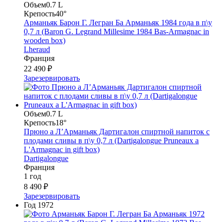
Объем
0.7 L
Крепость
40°
Арманьяк Барон Г. Легран Ба Арманьяк 1984 года в п\у
0,7 л (Baron G. Legrand Millesime 1984 Bas-Armagnac in
wooden box)
Lheraud
Франция
22 490 ₽
Зарезервировать
Объем
0.7 L
Крепость
18°
Прюно а Л’Арманьяк Дартигалон спиртной напиток с
плодами сливы в п\у 0,7 л (Dartigalongue Pruneaux a
L'Armagnac in gift box)
Dartigalongue
Франция
1 год
8 490 ₽
Зарезервировать
Год
1972