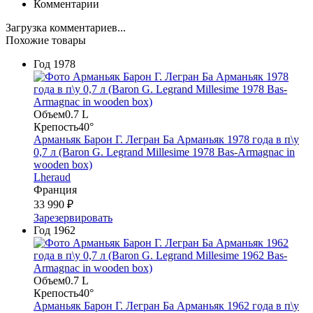
Комментарии
Загрузка комментариев...
Похожие товары
Год
1978
Объем
0.7 L
Крепость
40°
Арманьяк Барон Г. Легран Ба Арманьяк 1978 года в п\у
0,7 л (Baron G. Legrand Millesime 1978 Bas-Armagnac in
wooden box)
Lheraud
Франция
33 990 ₽
Зарезервировать
Год
1962
Объем
0.7 L
Крепость
40°
Арманьяк Барон Г. Легран Ба Арманьяк 1962 года в п\у