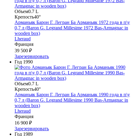
Объем
0.7 L
Крепость
40°
Арманьяк Барон Г. Легран Ба Арманьяк 1972 года в п\у
0,7 л (Baron G. Legrand Millesime 1972 Bas-Armagnac in
wooden box)
Lheraud
Франция
39 500 ₽
Зарезервировать
Год
1990
Объем
0.7 L
Крепость
40°
Арманьяк Барон Г. Легран Ба Арманьяк 1990 года в п\у
0,7 л (Baron G. Legrand Millesime 1990 Bas-Armagnac in
wooden box)
Lheraud
Франция
16 900 ₽
Зарезервировать
Год
1989