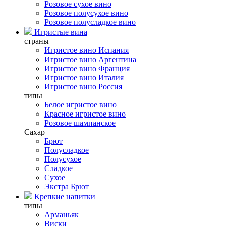
Розовое сухое вино
Розовое полусухое вино
Розовое полусладкое вино
Игристые вина
страны
Игристое вино Испания
Игристое вино Аргентина
Игристое вино Франция
Игристое вино Италия
Игристое вино Россия
типы
Белое игристое вино
Красное игристое вино
Розовое шампанское
Сахар
Брют
Полусладкое
Полусухое
Сладкое
Сухое
Экстра Брют
Крепкие напитки
типы
Арманьяк
Виски