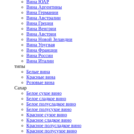
Вина ЮАР
Вина Аргентины
Вина Германии
Вина Австралии
Вина Греции
Вина Венгрии
Вина Австрии
Вина Новой Зеландии
Вина Уругвая
Вина Франции
Вина России
Вина Италии
типы
Белые вина
Красные вина
Розовые вина
Сахар
Белое сухое вино
Белое сладкое вино
Белое полусладкое вино
Белое полусухое вино
Красное сухое вино
Красное сладкое вино
Красное полусладкое вино
Красное полусухое вино