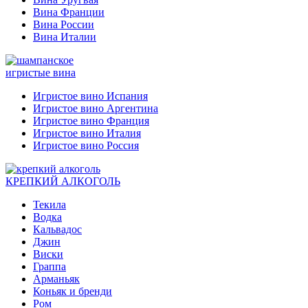
Вина Франции
Вина России
Вина Италии
игристые вина
Игристое вино Испания
Игристое вино Аргентина
Игристое вино Франция
Игристое вино Италия
Игристое вино Россия
КРЕПКИЙ АЛКОГОЛЬ
Текила
Водка
Кальвадос
Джин
Виски
Граппа
Арманьяк
Коньяк и бренди
Ром