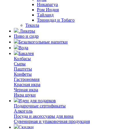
Никарагуа
Ром Индия
Тайланд
Тринидад и Тобаго
Текила
Ликеры
Пиво и сидр
Безалкогольные напитки
Вода
Бакалея
Колбасы
Сыры
Паштеты
Конфеты
Гастрономия
Красная икра
Черная икра
Икра щуки
Идеи для подарков
Подарочные сертификаты
Алкоголь
Посуда и аксессуары для вина
Сувенирная и упаковочная продукция
Скидки