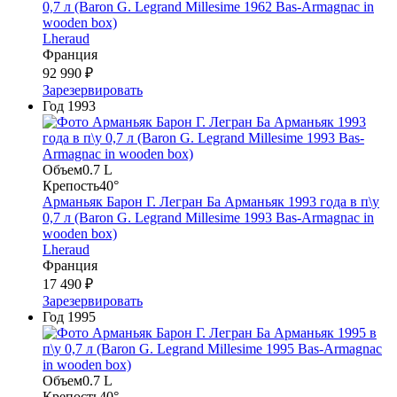
0,7 л (Baron G. Legrand Millesime 1962 Bas-Armagnac in
wooden box)
Lheraud
Франция
92 990 ₽
Зарезервировать
Год
1993
Объем
0.7 L
Крепость
40°
Арманьяк Барон Г. Легран Ба Арманьяк 1993 года в п\у
0,7 л (Baron G. Legrand Millesime 1993 Bas-Armagnac in
wooden box)
Lheraud
Франция
17 490 ₽
Зарезервировать
Год
1995
Объем
0.7 L
Крепость
40°