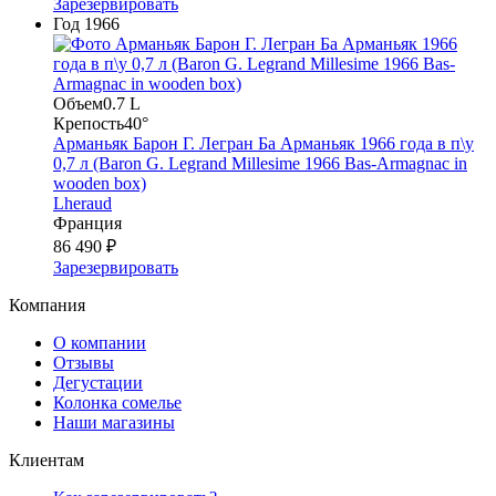
Зарезервировать
Год
1966
Объем
0.7 L
Крепость
40°
Арманьяк Барон Г. Легран Ба Арманьяк 1966 года в п\у
0,7 л (Baron G. Legrand Millesime 1966 Bas-Armagnac in
wooden box)
Lheraud
Франция
86 490 ₽
Зарезервировать
Компания
О компании
Отзывы
Дегустации
Колонка сомелье
Наши магазины
Клиентам