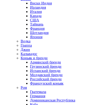
Виски Индия
Ирландия
Италия
Канада
США
Тайвань
Франция
Шотландия
Япония
Водка
Граппа
Джин
Кальвадос
Коньяк и бренди
Армянский бренди
Грузинский бренди
Испанский бренди
Молдавский бренди
Российский бренди
Французский коньяк
Ром
Гватемала
Германия
Доминиканская Республика
Куба