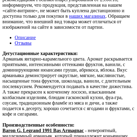
информируем, что продукция, представленная на нашем
«сайте-витрине», не может быть куплена дистанционно и
доступна только для покупки в
наших магазинах
. Обращаем
внимание, что внешний вид товара может отличаться от
изображений на сайте в зависимости от партии.
Описание
Отзывы
Дегустационные характеристики:
Арманьяк янтарно-карамельного цвета. Аромат раскрывается
приятными, интенсивными оттенками фруктов, ванили, с
доминирующими нюансами груши, абрикоса, яблока. Вкус
арманьяка демонстрирует округлые, мягкие, маслянистые,
насыщенные тона фруктов, шоколада, ванили, с длительным
послевкусием. Рекомендуется подавать в качестве дижестива.
А также прекрасен к копченому лососю, изысканным
колбасным изделиям, блюдам гасконской кухни, фуа-гра,
соусам, традиционным фламбе из мяса и дичи, а также
подается к десерту, хорошо сочетается с ягодами и фруктами, с
кофе и сигарами.
Производственные особенности:
Baron G. Legrand 1991 Bas Armagnac
- невероятный,
миллезимный арманьяк, который принадлежит коньячному