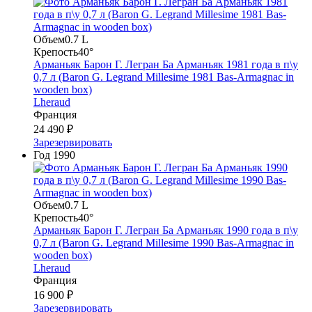
Объем
0.7 L
Крепость
40°
Арманьяк Барон Г. Легран Ба Арманьяк 1981 года в п\у
0,7 л (Baron G. Legrand Millesime 1981 Bas-Armagnac in
wooden box)
Lheraud
Франция
24 490 ₽
Зарезервировать
Год
1990
Объем
0.7 L
Крепость
40°
Арманьяк Барон Г. Легран Ба Арманьяк 1990 года в п\у
0,7 л (Baron G. Legrand Millesime 1990 Bas-Armagnac in
wooden box)
Lheraud
Франция
16 900 ₽
Зарезервировать