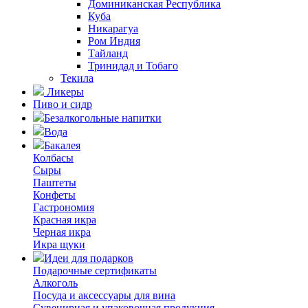
Доминиканская Республика
Куба
Никарагуа
Ром Индия
Тайланд
Тринидад и Тобаго
Текила
Ликеры
Пиво и сидр
Безалкогольные напитки
Вода
Бакалея
Колбасы
Сыры
Паштеты
Конфеты
Гастрономия
Красная икра
Черная икра
Икра щуки
Идеи для подарков
Подарочные сертификаты
Алкоголь
Посуда и аксессуары для вина
Сувенирная и упаковочная продукция