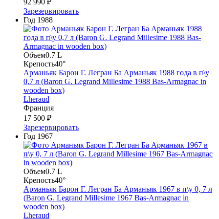
92 990 ₽
Зарезервировать
Год
1988
Объем
0.7 L
Крепость
40°
Арманьяк Барон Г. Легран Ба Арманьяк 1988 года в п\у
0,7 л (Baron G. Legrand Millesime 1988 Bas-Armagnac in
wooden box)
Lheraud
Франция
17 500 ₽
Зарезервировать
Год
1967
Объем
0.7 L
Крепость
40°
Арманьяк Барон Г. Легран Ба Арманьяк 1967 в п\у 0, 7 л
(Baron G. Legrand Millesime 1967 Bas-Armagnac in
wooden box)
Lheraud