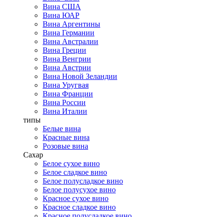
Вина США
Вина ЮАР
Вина Аргентины
Вина Германии
Вина Австралии
Вина Греции
Вина Венгрии
Вина Австрии
Вина Новой Зеландии
Вина Уругвая
Вина Франции
Вина России
Вина Италии
типы
Белые вина
Красные вина
Розовые вина
Сахар
Белое сухое вино
Белое сладкое вино
Белое полусладкое вино
Белое полусухое вино
Красное сухое вино
Красное сладкое вино
Красное полусладкое вино