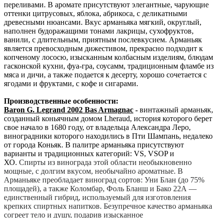
переливами. В аромате присутствуют элегантные, чарующие
оттенки цитрусовых, яблока, абрикоса, с деликатными
древесными нюансами. Вкус арманьяка мягкий, округлый,
наполнен будоражащими тонами лакрицы, сухофруктов,
ванили, с длительным, приятным послевкусием. Арманьяк
является превосходным дижестивом, прекрасно подходит к
копченому лососю, изысканным колбасным изделиям, блюдам
гасконской кухни, фуа-гра, соусамм, традиционным фламбе из
мяса и дичи, а также подается к десерту, хорошо сочетается с
ягодами и фруктами, с кофе и сигарами.
Производственные особенности:
Baron G. Legrand 2002 Bas Armagnac
-
винтажный арманьяк,
созданный коньячным домом Lheraud, история которого берет
свое начало в 1680 году, от владельца Александра Леро,
виноградники которого находились в Пти Шампань, недалеко
от города Коньяк. В палитре арманьяка присутствуют
варианты и традиционных категорий: VS, VSOP и
ХО.
Спирты из винограда этой области необыкновенно
мощные, с долгим вкусом, необычайно ароматные. В
Арманьяке преобладает виноград сортов: Уни Блан (до 75%
площадей), а также Коломбар, Фоль Бланш и Бако 22А —
единственный гибрид, используемый для изготовления
крепких спиртных напитков. Безупречное качество арманьяка
согреет тело и душу, подарив изысканное