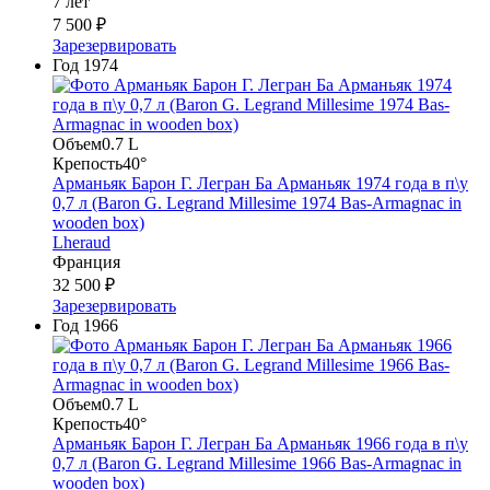
7 лет
7 500 ₽
Зарезервировать
Год
1974
Объем
0.7 L
Крепость
40°
Арманьяк Барон Г. Легран Ба Арманьяк 1974 года в п\у
0,7 л (Baron G. Legrand Millesime 1974 Bas-Armagnac in
wooden box)
Lheraud
Франция
32 500 ₽
Зарезервировать
Год
1966
Объем
0.7 L
Крепость
40°
Арманьяк Барон Г. Легран Ба Арманьяк 1966 года в п\у
0,7 л (Baron G. Legrand Millesime 1966 Bas-Armagnac in
wooden box)