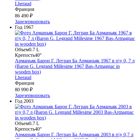
Lheraud
Франция
86 490 ₽
Зарезервировать
Год
1967
Объем
0.7 L
Крепость
40°
Арманьяк Барон Г. Легран Ба Арманьяк 1967 в п\у 0, 7 л
(Baron G. Legrand Millesime 1967 Bas-Armagnac in
wooden box)
Lheraud
Франция
80 990 ₽
Зарезервировать
Год
2003
Объем
0.7 L
Крепость
40°
Арманьяк Барон Г. Легран Ба Арманьяк 2003 в п\у 0,7 л