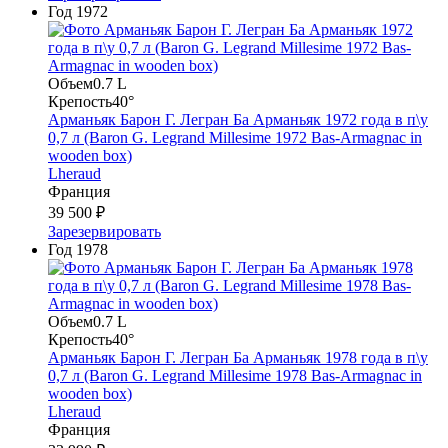
Год
1972
Объем
0.7 L
Крепость
40°
Арманьяк Барон Г. Легран Ба Арманьяк 1972 года в п\у
0,7 л (Baron G. Legrand Millesime 1972 Bas-Armagnac in
wooden box)
Lheraud
Франция
39 500 ₽
Зарезервировать
Год
1978
Объем
0.7 L
Крепость
40°
Арманьяк Барон Г. Легран Ба Арманьяк 1978 года в п\у
0,7 л (Baron G. Legrand Millesime 1978 Bas-Armagnac in
wooden box)
Lheraud
Франция