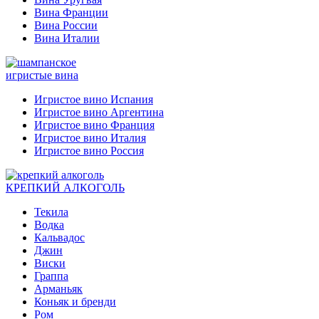
Вина Франции
Вина России
Вина Италии
игристые вина
Игристое вино Испания
Игристое вино Аргентина
Игристое вино Франция
Игристое вино Италия
Игристое вино Россия
КРЕПКИЙ АЛКОГОЛЬ
Текила
Водка
Кальвадос
Джин
Виски
Граппа
Арманьяк
Коньяк и бренди
Ром