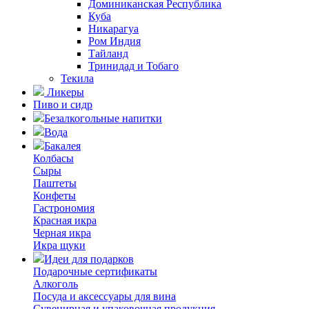
Доминиканская Республика
Куба
Никарагуа
Ром Индия
Тайланд
Тринидад и Тобаго
Текила
Ликеры
Пиво и сидр
Безалкогольные напитки
Вода
Бакалея
Колбасы
Сыры
Паштеты
Конфеты
Гастрономия
Красная икра
Черная икра
Икра щуки
Идеи для подарков
Подарочные сертификаты
Алкоголь
Посуда и аксессуары для вина
Сувенирная и упаковочная продукция