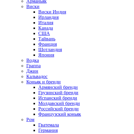
Арманьяк
Виски
Виски Индия
Ирландия
Италия
Канада
США
Тайвань
Франция
Шотландия
Япония
Водка
Граппа
Джин
Кальвадос
Коньяк и бренди
Армянский бренди
Грузинский бренди
Испанский бренди
Молдавский бренди
Российский бренди
Французский коньяк
Ром
Гватемала
Германия