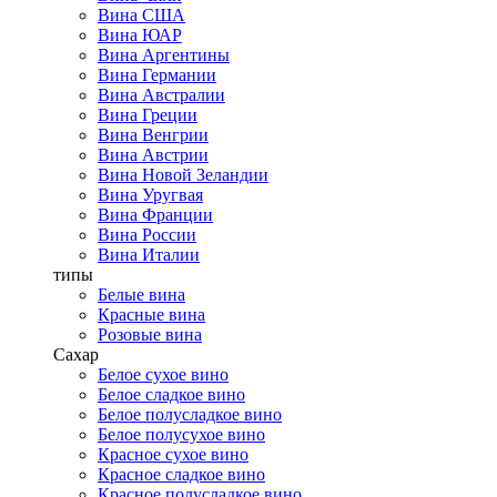
Вина США
Вина ЮАР
Вина Аргентины
Вина Германии
Вина Австралии
Вина Греции
Вина Венгрии
Вина Австрии
Вина Новой Зеландии
Вина Уругвая
Вина Франции
Вина России
Вина Италии
типы
Белые вина
Красные вина
Розовые вина
Сахар
Белое сухое вино
Белое сладкое вино
Белое полусладкое вино
Белое полусухое вино
Красное сухое вино
Красное сладкое вино
Красное полусладкое вино