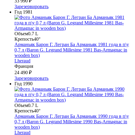
33 990 ₽
Зарезервировать
Год
1981
Объем
0.7 L
Крепость
40°
Арманьяк Барон Г. Легран Ба Арманьяк 1981 года в п\у
0,7 л (Baron G. Legrand Millesime 1981 Bas-Armagnac in
wooden box)
Lheraud
Франция
24 490 ₽
Зарезервировать
Год
1990
Объем
0.7 L
Крепость
40°
Арманьяк Барон Г. Легран Ба Арманьяк 1990 года в п\у
0,7 л (Baron G. Legrand Millesime 1990 Bas-Armagnac in
wooden box)
Lheraud