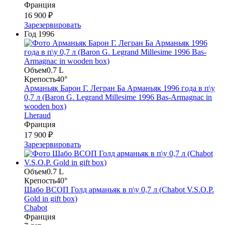
Франция
16 900 ₽
Зарезервировать
Год
1996
Объем
0.7 L
Крепость
40°
Арманьяк Барон Г. Легран Ба Арманьяк 1996 года в п\у
0,7 л (Baron G. Legrand Millesime 1996 Bas-Armagnac in
wooden box)
Lheraud
Франция
17 900 ₽
Зарезервировать
Объем
0.7 L
Крепость
40°
Шабо ВСОП Голд арманьяк в п\у 0,7 л (Chabot V.S.O.P.
Gold in gift box)
Chabot
Франция