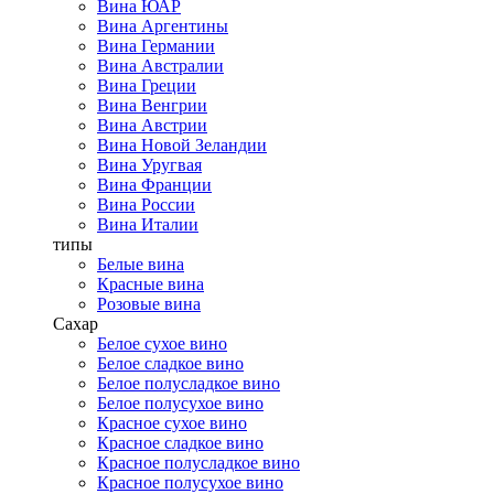
Вина ЮАР
Вина Аргентины
Вина Германии
Вина Австралии
Вина Греции
Вина Венгрии
Вина Австрии
Вина Новой Зеландии
Вина Уругвая
Вина Франции
Вина России
Вина Италии
типы
Белые вина
Красные вина
Розовые вина
Сахар
Белое сухое вино
Белое сладкое вино
Белое полусладкое вино
Белое полусухое вино
Красное сухое вино
Красное сладкое вино
Красное полусладкое вино
Красное полусухое вино