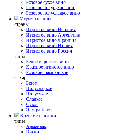
Розовое сухое вино
Розовое полусухое вино
Розовое полусладкое вино
Игристые вина
страны
Игристое вино Испания
Игристое вино Аргентина
Игристое вино Франция
Игристое вино Италия
Игристое вино Россия
типы
Белое игристое вино
Красное игристое вино
Розовое шампанское
Сахар
Брют
Полусладкое
Полусухое
Сладкое
Сухое
Экстра Брют
Крепкие напитки
типы
Арманьяк
Виски