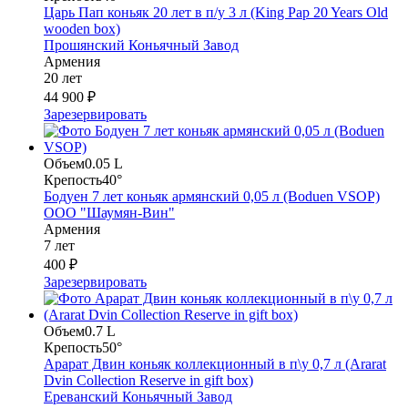
Царь Пап коньяк 20 лет в п/у 3 л (King Pap 20 Years Old
wooden box)
Прошянский Коньячный Завод
Армения
20 лет
44 900 ₽
Зарезервировать
Объем
0.05 L
Крепость
40°
Бодуен 7 лет коньяк армянский 0,05 л (Boduen VSOP)
ООО "Шаумян-Вин"
Армения
7 лет
400 ₽
Зарезервировать
Объем
0.7 L
Крепость
50°
Арарат Двин коньяк коллекционный в п\у 0,7 л (Ararat
Dvin Collection Reserve in gift box)
Ереванский Коньячный Завод