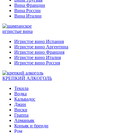
Вина Франции
Вина России
Вина Италии
игристые вина
Игристое вино Испания
Игристое вино Аргентина
Игристое вино Франция
Игристое вино Италия
Игристое вино Россия
КРЕПКИЙ АЛКОГОЛЬ
Текила
Водка
Кальвадос
Джин
Виски
Граппа
Арманьяк
Коньяк и бренди
Ром