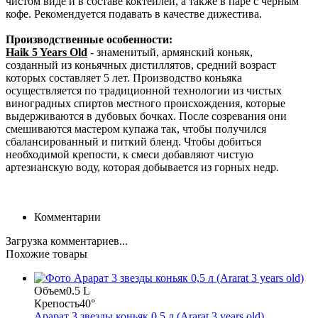
чистом виде и в составе коктейлей, а также в паре с черным
кофе. Рекомендуется подавать в качестве дижестива.
Производственные особенности:
Haik 5 Years Old
- знаменитый, армянский коньяк,
созданный из коньячных дистиллятов, средний возраст
которых составляет 5 лет. Производство коньяка
осуществляется по традиционной технологии из чистых
виноградных спиртов местного происхождения, которые
выдерживаются в дубовых бочках. После созревания они
смешиваются мастером купажа так, чтобы получился
сбалансированный и питкий бленд. Чтобы добиться
необходимой крепости, к смеси добавляют чистую
артезианскую воду, которая добывается из горных недр.
Комментарии
Загрузка комментариев...
Похожие товары
Объем
0.5 L
Крепость
40°
Арарат 3 звезды коньяк 0,5 л (Ararat 3 years old)