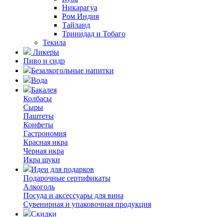
Никарагуа
Ром Индия
Тайланд
Тринидад и Тобаго
Текила
Ликеры
Пиво и сидр
Безалкогольные напитки
Вода
Бакалея
Колбасы
Сыры
Паштеты
Конфеты
Гастрономия
Красная икра
Черная икра
Икра щуки
Идеи для подарков
Подарочные сертификаты
Алкоголь
Посуда и аксессуары для вина
Сувенирная и упаковочная продукция
Скидки