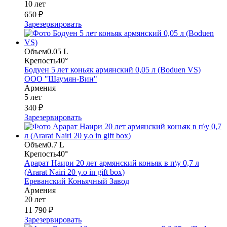
10 лет
650 ₽
Зарезервировать
Объем
0.05 L
Крепость
40°
Бодуен 5 лет коньяк армянский 0,05 л (Boduen VS)
ООО "Шаумян-Вин"
Армения
5 лет
340 ₽
Зарезервировать
Объем
0.7 L
Крепость
40°
Арарат Наири 20 лет армянский коньяк в п\у 0,7 л
(Ararat Nairi 20 y.o in gift box)
Ереванский Коньячный Завод
Армения
20 лет
11 790 ₽
Зарезервировать