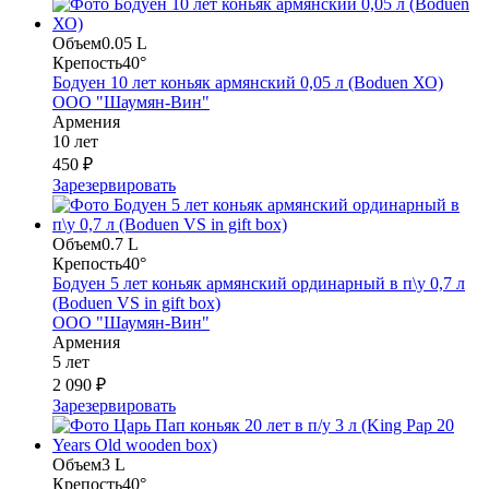
Объем
0.05 L
Крепость
40°
Бодуен 10 лет коньяк армянский 0,05 л (Boduen ХО)
ООО "Шаумян-Вин"
Армения
10 лет
450 ₽
Зарезервировать
Объем
0.7 L
Крепость
40°
Бодуен 5 лет коньяк армянский ординарный в п\у 0,7 л
(Boduen VS in gift box)
ООО "Шаумян-Вин"
Армения
5 лет
2 090 ₽
Зарезервировать
Объем
3 L
Крепость
40°