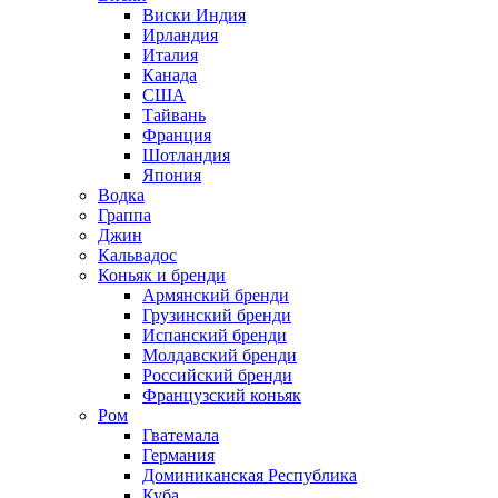
Виски Индия
Ирландия
Италия
Канада
США
Тайвань
Франция
Шотландия
Япония
Водка
Граппа
Джин
Кальвадос
Коньяк и бренди
Армянский бренди
Грузинский бренди
Испанский бренди
Молдавский бренди
Российский бренди
Французский коньяк
Ром
Гватемала
Германия
Доминиканская Республика
Куба