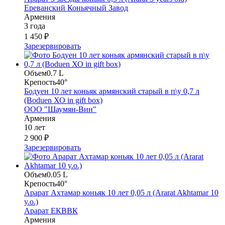
Ереванский Коньячный Завод
Армения
3 года
1 450 ₽
Зарезервировать
Объем
0.7 L
Крепость
40°
Бодуен 10 лет коньяк армянский старый в п\у 0,7 л
(Boduen ХО in gift box)
ООО "Шаумян-Вин"
Армения
10 лет
2 900 ₽
Зарезервировать
Объем
0.05 L
Крепость
40°
Арарат Ахтамар коньяк 10 лет 0,05 л (Ararat Akhtamar 10
y.o.)
Арарат ЕКВВК
Армения