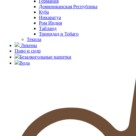
Германия
Доминиканская Республика
Куба
Никарагуа
Ром Индия
Тайланд
Тринидад и Тобаго
Текила
Ликеры
Пиво и сидр
Безалкогольные напитки
Вода