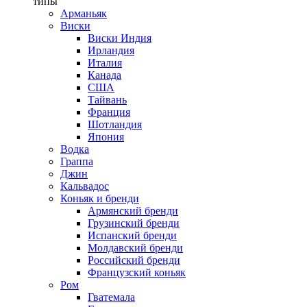
типы
Арманьяк
Виски
Виски Индия
Ирландия
Италия
Канада
США
Тайвань
Франция
Шотландия
Япония
Водка
Граппа
Джин
Кальвадос
Коньяк и бренди
Армянский бренди
Грузинский бренди
Испанский бренди
Молдавский бренди
Российский бренди
Французский коньяк
Ром
Гватемала