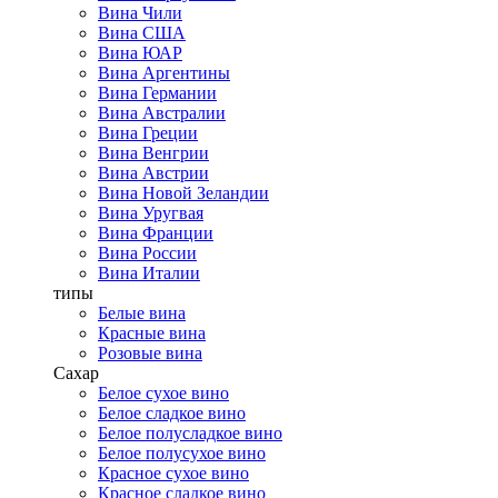
Вина Чили
Вина США
Вина ЮАР
Вина Аргентины
Вина Германии
Вина Австралии
Вина Греции
Вина Венгрии
Вина Австрии
Вина Новой Зеландии
Вина Уругвая
Вина Франции
Вина России
Вина Италии
типы
Белые вина
Красные вина
Розовые вина
Сахар
Белое сухое вино
Белое сладкое вино
Белое полусладкое вино
Белое полусухое вино
Красное сухое вино
Красное сладкое вино