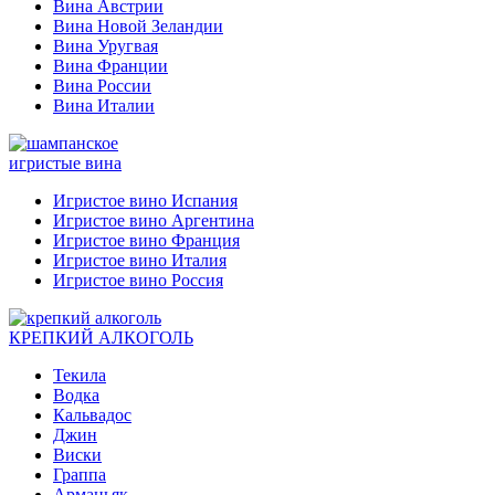
Вина Австрии
Вина Новой Зеландии
Вина Уругвая
Вина Франции
Вина России
Вина Италии
игристые вина
Игристое вино Испания
Игристое вино Аргентина
Игристое вино Франция
Игристое вино Италия
Игристое вино Россия
КРЕПКИЙ АЛКОГОЛЬ
Текила
Водка
Кальвадос
Джин
Виски
Граппа
Арманьяк