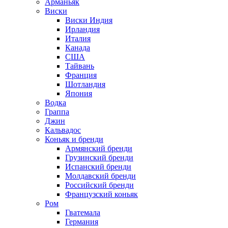
Арманьяк
Виски
Виски Индия
Ирландия
Италия
Канада
США
Тайвань
Франция
Шотландия
Япония
Водка
Граппа
Джин
Кальвадос
Коньяк и бренди
Армянский бренди
Грузинский бренди
Испанский бренди
Молдавский бренди
Российский бренди
Французский коньяк
Ром
Гватемала
Германия