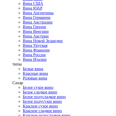
Вина США
Вина ЮАР
Вина Аргентины
Вина Германии
Вина Австралии
Вина Греции
Вина Венгрии
Вина Австрии
Вина Новой Зеландии
Вина Уругвая
Вина Франции
Вина России
Вина Италии
типы
Белые вина
Красные вина
Розовые вина
Сахар
Белое сухое вино
Белое сладкое вино
Белое полусладкое вино
Белое полусухое вино
Красное сухое вино
Красное сладкое вино
Красное полусладкое вино