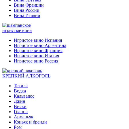
Вина Франции
Вина России
Вина Италии
игристые вина
Игристое вино Испания
Игристое вино Аргентина
Игристое вино Франция
Игристое вино Италия
Игристое вино Россия
КРЕПКИЙ АЛКОГОЛЬ
Текила
Водка
Кальвадос
Джин
Виски
Граппа
Арманьяк
Коньяк и бренди
Ром