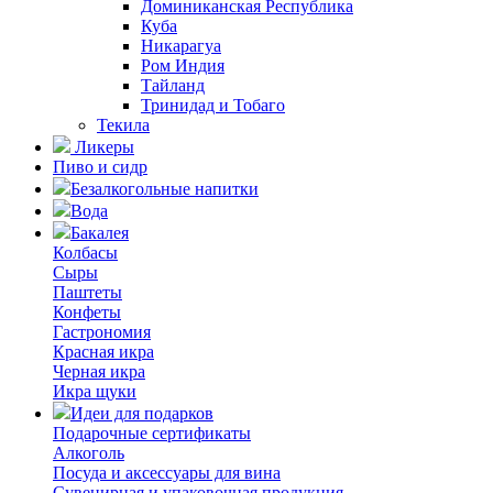
Доминиканская Республика
Куба
Никарагуа
Ром Индия
Тайланд
Тринидад и Тобаго
Текила
Ликеры
Пиво и сидр
Безалкогольные напитки
Вода
Бакалея
Колбасы
Сыры
Паштеты
Конфеты
Гастрономия
Красная икра
Черная икра
Икра щуки
Идеи для подарков
Подарочные сертификаты
Алкоголь
Посуда и аксессуары для вина
Сувенирная и упаковочная продукция