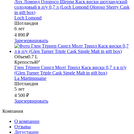
Лох Ломонд Олоросо Шерри Каск виски шотландский
солодовый в п/у 0,7 л (Loch Lomond Oloroso Sherry Cask
in gift box)
Loch Lomond
Шотландия
6 лет
4 890 ₽
Зарезервировать
Объем
0.7 L
Крепость
40°
Глен Тёрнер Сингл Молт Трипл Каск виски 0,7 л в п/у
(Glen Turner Triple Cask Single Malt in gift box)
La Martiniquaise
Шотландия
5 лет
4 500 ₽
Зарезервировать
Компания
О компании
Отзывы
Дегустации