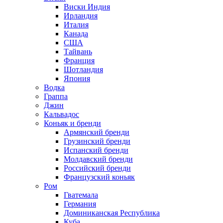
Виски Индия
Ирландия
Италия
Канада
США
Тайвань
Франция
Шотландия
Япония
Водка
Граппа
Джин
Кальвадос
Коньяк и бренди
Армянский бренди
Грузинский бренди
Испанский бренди
Молдавский бренди
Российский бренди
Французский коньяк
Ром
Гватемала
Германия
Доминиканская Республика
Куба