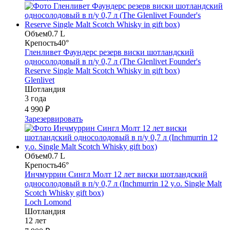
Объем
0.7 L
Крепость
40°
Гленливет Фаундерс резерв виски шотландский
односолодовый в п/у 0,7 л (The Glenlivet Founder's
Reserve Single Malt Scotch Whisky in gift box)
Glenlivet
Шотландия
3 года
4 990 ₽
Зарезервировать
Объем
0.7 L
Крепость
46°
Инчмуррин Сингл Молт 12 лет виски шотландский
односолодовый в п/у 0,7 л (Inchmurrin 12 y.o. Single Malt
Scotch Whisky gift box)
Loch Lomond
Шотландия
12 лет