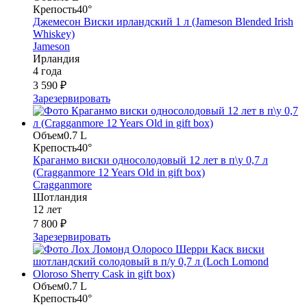
Крепость
40°
Джемесон Виски ирландский 1 л (Jameson Blended Irish
Whiskey)
Jameson
Ирландия
4 года
3 590 ₽
Зарезервировать
Объем
0.7 L
Крепость
40°
Краганмо виски односолодовый 12 лет в п\у 0,7 л
(Cragganmore 12 Years Old in gift box)
Cragganmore
Шотландия
12 лет
7 800 ₽
Зарезервировать
Объем
0.7 L
Крепость
40°