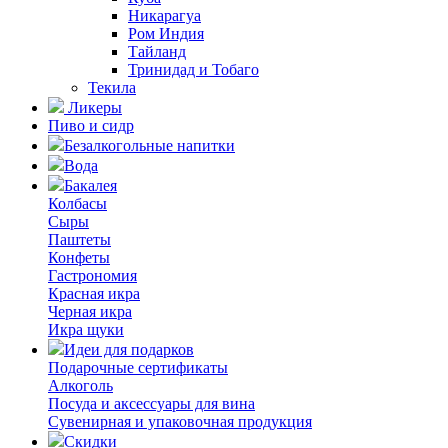
Никарагуа
Ром Индия
Тайланд
Тринидад и Тобаго
Текила
Ликеры
Пиво и сидр
Безалкогольные напитки
Вода
Бакалея
Колбасы
Сыры
Паштеты
Конфеты
Гастрономия
Красная икра
Черная икра
Икра щуки
Идеи для подарков
Подарочные сертификаты
Алкоголь
Посуда и аксессуары для вина
Сувенирная и упаковочная продукция
Скидки