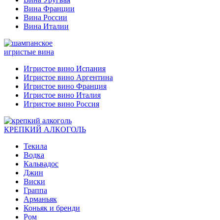
Вина Франции
Вина России
Вина Италии
игристые вина
Игристое вино Испания
Игристое вино Аргентина
Игристое вино Франция
Игристое вино Италия
Игристое вино Россия
КРЕПКИЙ АЛКОГОЛЬ
Текила
Водка
Кальвадос
Джин
Виски
Граппа
Арманьяк
Коньяк и бренди
Ром