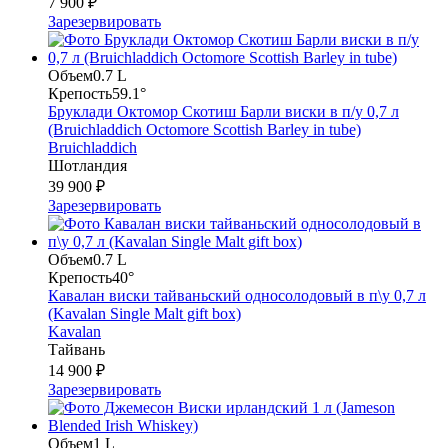
7 900 ₽
Зарезервировать
Объем
0.7 L
Крепость
59.1°
Бруклади Октомор Скотиш Барли виски в п/у 0,7 л
(Bruichladdich Octomore Scottish Barley in tube)
Bruichladdich
Шотландия
39 900 ₽
Зарезервировать
Объем
0.7 L
Крепость
40°
Кавалан виски тайваньский односолодовый в п\у 0,7 л
(Kavalan Single Malt gift box)
Kavalan
Тайвань
14 900 ₽
Зарезервировать
Объем
1 L