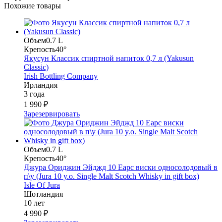
Похожие товары
Объем
0.7 L
Крепость
40°
Якусун Классик спиртной напиток 0,7 л (Yakusun
Classic)
Irish Bottling Company
Ирландия
3 года
1 990 ₽
Зарезервировать
Объем
0.7 L
Крепость
40°
Джура Ориджин Эйджд 10 Еарс виски односолодовый в
п\у (Jura 10 y.o. Single Malt Scotch Whisky in gift box)
Isle Of Jura
Шотландия
10 лет
4 990 ₽