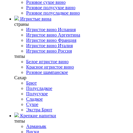
Розовое сухое вино
Розовое полусухое вино
Розовое полусладкое вино
Игристые вина
страны
Игристое вино Испания
Игристое вино Аргентина
Игристое вино Франция
Игристое вино Италия
Игристое вино Россия
типы
Белое игристое вино
Красное игристое вино
Розовое шампанское
Сахар
Брют
Полусладкое
Полусухое
Сладкое
Сухое
Экстра Брют
Крепкие напитки
типы
Арманьяк
Виски