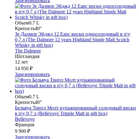
Зарезервировать
Объем
0.7 L
Крепость
40°
Зе Далмор Эйджд 12 Еарс виски односолодовый в п\у
0,7 л (The Dalmore 12 years Highland Single Malt Scotch
Whisky in gift box)
The Dalmore
Шотландия
12 лет
14 950 ₽
Зарезервировать
Объем
0.7 L
Крепость
40°
Бельвуа Трипл Молт купажированный солодовый виски
в п\у 0,7 л (Bellevoye Tripple Malt in gift box)
Bellevoye
Франция
9 900 ₽
Зарезервировать