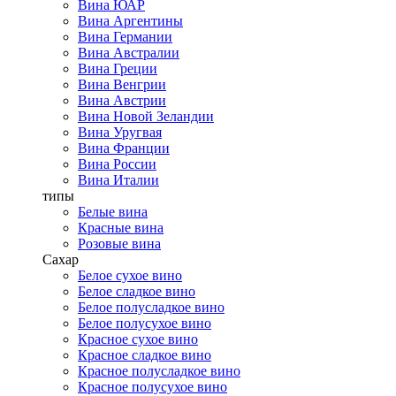
Вина ЮАР
Вина Аргентины
Вина Германии
Вина Австралии
Вина Греции
Вина Венгрии
Вина Австрии
Вина Новой Зеландии
Вина Уругвая
Вина Франции
Вина России
Вина Италии
типы
Белые вина
Красные вина
Розовые вина
Сахар
Белое сухое вино
Белое сладкое вино
Белое полусладкое вино
Белое полусухое вино
Красное сухое вино
Красное сладкое вино
Красное полусладкое вино
Красное полусухое вино