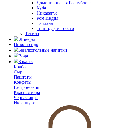
Доминиканская Республика
Куба
Никарагуа
Ром Индия
Тайланд
Тринидад и Тобаго
Текила
Ликеры
Пиво и сидр
Безалкогольные напитки
Вода
Бакалея
Колбасы
Сыры
Паштеты
Конфеты
Гастрономия
Красная икра
Черная икра
Икра щуки