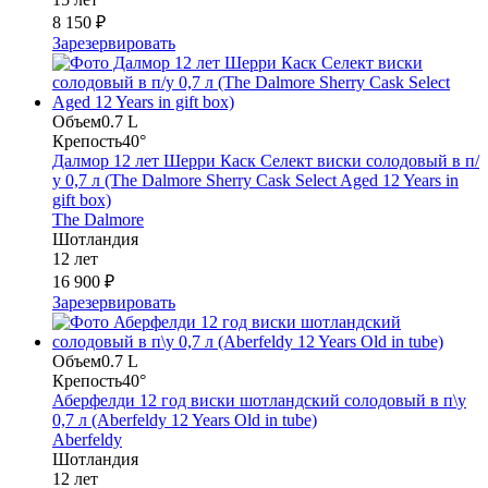
8 150 ₽
Зарезервировать
Объем
0.7 L
Крепость
40°
Далмор 12 лет Шерри Каск Селект виски солодовый в п/
у 0,7 л (The Dalmore Sherry Cask Select Aged 12 Years in
gift box)
The Dalmore
Шотландия
12 лет
16 900 ₽
Зарезервировать
Объем
0.7 L
Крепость
40°
Аберфелди 12 год виски шотландский солодовый в п\у
0,7 л (Aberfeldy 12 Years Old in tube)
Aberfeldy
Шотландия
12 лет