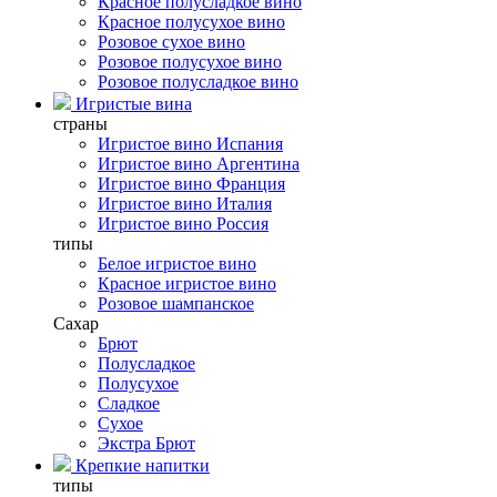
Красное полусладкое вино
Красное полусухое вино
Розовое сухое вино
Розовое полусухое вино
Розовое полусладкое вино
Игристые вина
страны
Игристое вино Испания
Игристое вино Аргентина
Игристое вино Франция
Игристое вино Италия
Игристое вино Россия
типы
Белое игристое вино
Красное игристое вино
Розовое шампанское
Сахар
Брют
Полусладкое
Полусухое
Сладкое
Сухое
Экстра Брют
Крепкие напитки
типы