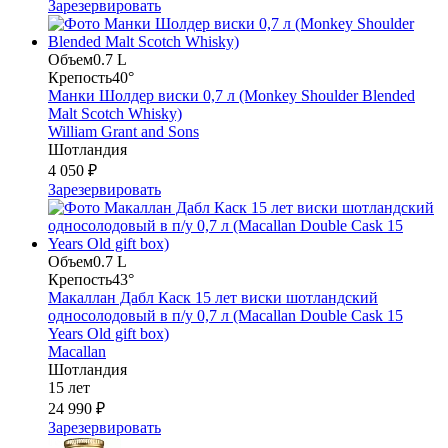
Зарезервировать
Объем
0.7 L
Крепость
40°
Манки Шолдер виски 0,7 л (Monkey Shoulder Blended
Malt Scotch Whisky)
William Grant and Sons
Шотландия
4 050 ₽
Зарезервировать
Объем
0.7 L
Крепость
43°
Макаллан Дабл Каск 15 лет виски шотландский
односолодовый в п/у 0,7 л (Macallan Double Cask 15
Years Old gift box)
Macallan
Шотландия
15 лет
24 990 ₽
Зарезервировать