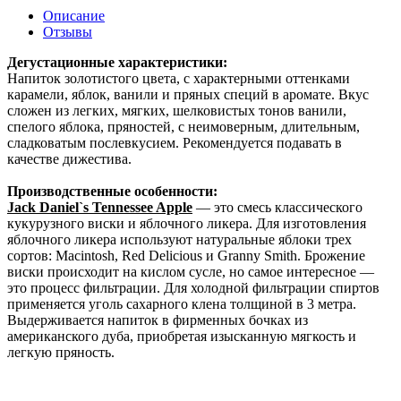
Описание
Отзывы
Дегустационные характеристики:
Напиток золотистого цвета, с характерными оттенками
карамели, яблок, ванили и пряных специй в аромате. Вкус
сложен из легких, мягких, шелковистых тонов ванили,
спелого яблока, пряностей, с неимоверным, длительным,
сладковатым послевкусием. Рекомендуется подавать в
качестве дижестива.
Производственные особенности:
Jack Daniel`s Tennessee Apple
— это смесь классического
кукурузного виски и яблочного ликера. Для изготовления
яблочного ликера используют натуральные яблоки трех
сортов: Macintosh, Red Delicious и Granny Smith. Брожение
виски происходит на кислом сусле, но самое интересное —
это процесс фильтрации. Для холодной фильтрации спиртов
применяется уголь сахарного клена толщиной в 3 метра.
Выдерживается напиток в фирменных бочках из
американского дуба, приобретая изысканную мягкость и
легкую пряность.