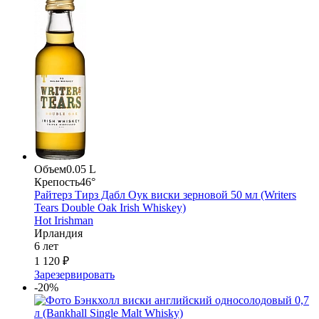
Объем
0.05 L
Крепость
46°
Райтерз Тирз Дабл Оук виски зерновой 50 мл (Writers
Tears Double Oak Irish Whiskey)
Hot Irishman
Ирландия
6 лет
1 120 ₽
Зарезервировать
-20%