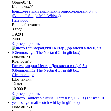
Объем
0.7 L
Крепость
40°
Бэнкхолл виски английский односолодовый 0,7 л
(Bankhall Single Malt Whisky)
Halewood
Великобритания
3 года
1 920 ₽
2400
Зарезервировать
Объем
0.7 L
Крепость
43°
Гленморанджи Нектар Дор виски в п/у 0,7 л
(Glenmorangie The Nectar d'Or in gift box)
Glenmorangie
Шотландия
12 лет
10 900 ₽
Зарезервировать
Объем
0.75 L