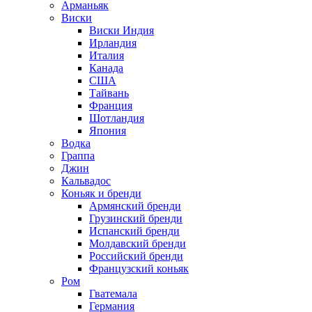
Арманьяк
Виски
Виски Индия
Ирландия
Италия
Канада
США
Тайвань
Франция
Шотландия
Япония
Водка
Граппа
Джин
Кальвадос
Коньяк и бренди
Армянский бренди
Грузинский бренди
Испанский бренди
Молдавский бренди
Российский бренди
Французский коньяк
Ром
Гватемала
Германия