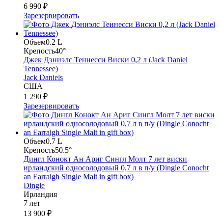
6 990 ₽
Зарезервировать
Объем
0.2 L
Крепость
40°
Джек Дэниэлс Теннесси Виски 0,2 л (Jack Daniel
Tennessee)
Jack Daniels
США
1 290 ₽
Зарезервировать
Объем
0.7 L
Крепость
50.5°
Дингл Конокт Ан Ариг Сингл Молт 7 лет виски
ирландский односолодовый 0,7 л в п/у (Dingle Conocht
an Earraigh Single Malt in gift box)
Dingle
Ирландия
7 лет
13 900 ₽