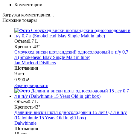
Комментарии
Загрузка комментариев...
Похожие товары
Объем
0.7 L
Крепость
43°
Смоукхед виски шотландский односолодовый в п/у 0,7
л (Smokehead Islay Single Malt in tube)
Ian Macleod Distillers
Шотландия
9 лет
9 990 ₽
Зарезервировать
Объем
0.7 L
Крепость
43°
Далвини виски шотл односолодовый 15 лет 0,7 л в п/у
(Dalwhinnie 15 Years Old in gift box)
Dalwhinnie
Шотландия
15 лет