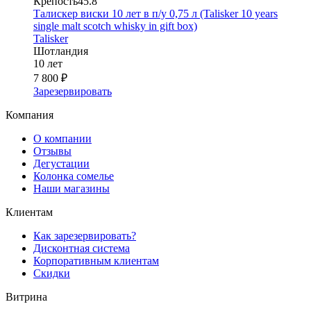
Крепость
45.8°
Талискер виски 10 лет в п/у 0,75 л (Talisker 10 years
single malt scotch whisky in gift box)
Talisker
Шотландия
10 лет
7 800 ₽
Зарезервировать
Компания
О компании
Отзывы
Дегустации
Колонка сомелье
Наши магазины
Клиентам
Как зарезервировать?
Дисконтная система
Корпоративным клиентам
Скидки
Витрина