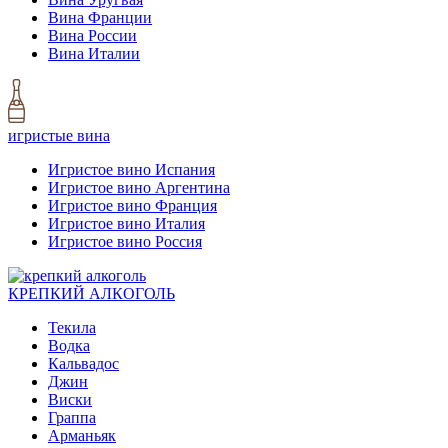
Вина Франции
Вина России
Вина Италии
игристые вина
Игристое вино Испания
Игристое вино Аргентина
Игристое вино Франция
Игристое вино Италия
Игристое вино Россия
КРЕПКИЙ АЛКОГОЛЬ
Текила
Водка
Кальвадос
Джин
Виски
Граппа
Арманьяк