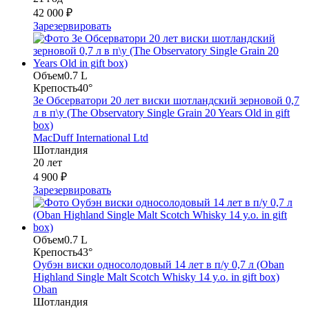
42 000 ₽
Зарезервировать
Объем
0.7 L
Крепость
40°
Зе Обсерватори 20 лет виски шотландский зерновой 0,7
л в п\у (The Observatory Single Grain 20 Years Old in gift
box)
MacDuff International Ltd
Шотландия
20 лет
4 900 ₽
Зарезервировать
Объем
0.7 L
Крепость
43°
Оубэн виски односолодовый 14 лет в п/у 0,7 л (Oban
Highland Single Malt Scotch Whisky 14 y.o. in gift box)
Oban
Шотландия