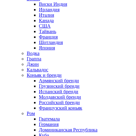
Виски Индия
Ирландия
Италия
Канада
США
Тайвань
Франция
Шотландия
Япония
Водка
Граппа
Джин
Кальвадос
Коньяк и бренди
Армянский бренди
Грузинский бренди
Испанский бренди
Молдавский бренди
Российский бренди
Французский коньяк
Ром
Гватемала
Германия
Доминиканская Республика
Куба