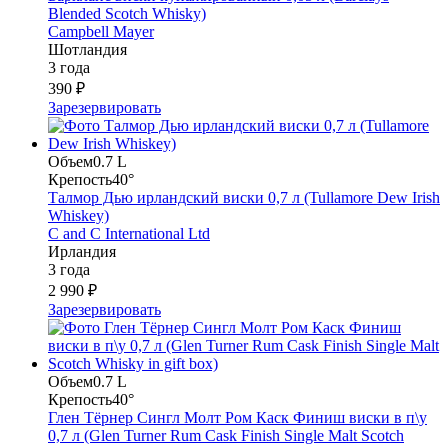
Blended Scotch Whisky)
Campbell Mayer
Шотландия
3 года
390 ₽
Зарезервировать
Объем
0.7 L
Крепость
40°
Талмор Дью ирландский виски 0,7 л (Tullamore Dew Irish
Whiskey)
C and C International Ltd
Ирландия
3 года
2 990 ₽
Зарезервировать
Объем
0.7 L
Крепость
40°
Глен Тёрнер Сингл Молт Ром Каск Финиш виски в п\у
0,7 л (Glen Turner Rum Cask Finish Single Malt Scotch