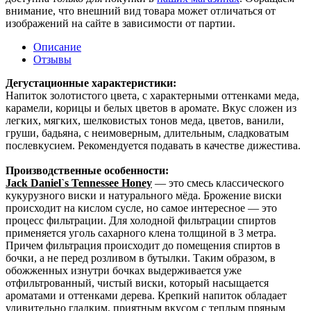
внимание, что внешний вид товара может отличаться от
изображений на сайте в зависимости от партии.
Описание
Отзывы
Дегустационные характеристики:
Напиток золотистого цвета, с характерными оттенками меда,
карамели, корицы и белых цветов в аромате. Вкус сложен из
легких, мягких, шелковистых тонов меда, цветов, ванили,
груши, бадьяна, с неимоверным, длительным, сладковатым
послевкусием. Рекомендуется подавать в качестве дижестива.
Производственные особенности:
Jack Daniel`s Tennessee Honey
— это смесь классического
кукурузного виски и натурального мёда. Брожение виски
происходит на кислом сусле, но самое интересное — это
процесс фильтрации. Для холодной фильтрации спиртов
применяется уголь сахарного клена толщиной в 3 метра.
Причем фильтрация происходит до помещения спиртов в
бочки, а не перед розливом в бутылки. Таким образом, в
обожженных изнутри бочках выдерживается уже
отфильтрованный, чистый виски, который насыщается
ароматами и оттенками дерева. Крепкий напиток обладает
удивительно гладким, приятным вкусом с теплым пряным