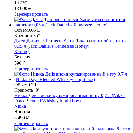
14 лет
13 900 ₽
Зарезервировать
Объем
0.05 L
Крепость
35°
Джек Дэниэлс Теннеси Хани Ликер спиртной напиток
0,05 л (Jack Daniel's Tennessee Honey)
Konings
Бельгия
590 ₽
Зарезервировать
Объем
0.7 L
Крепость
40°
Никка Дейз виски купажированный в п/у 0,7 л (Nikka
Days Blended Whiskey in gift box)
Nikka
Япония
8 490 ₽
Зарезервировать