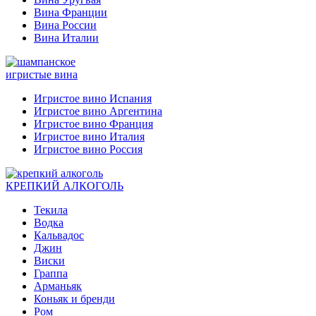
Вина Франции
Вина России
Вина Италии
игристые вина
Игристое вино Испания
Игристое вино Аргентина
Игристое вино Франция
Игристое вино Италия
Игристое вино Россия
КРЕПКИЙ АЛКОГОЛЬ
Текила
Водка
Кальвадос
Джин
Виски
Граппа
Арманьяк
Коньяк и бренди
Ром