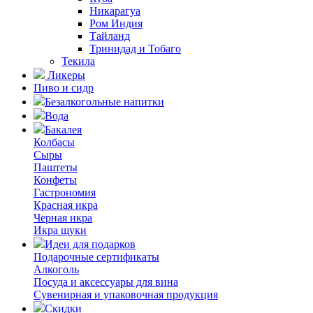
Никарагуа
Ром Индия
Тайланд
Тринидад и Тобаго
Текила
Ликеры
Пиво и сидр
Безалкогольные напитки
Вода
Бакалея
Колбасы
Сыры
Паштеты
Конфеты
Гастрономия
Красная икра
Черная икра
Икра щуки
Идеи для подарков
Подарочные сертификаты
Алкоголь
Посуда и аксессуары для вина
Сувенирная и упаковочная продукция
Скидки