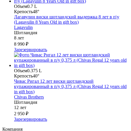
Объем
0.7 L
Крепость
48°
Лагавулин виски шотландский выдержка 8 лет в п\у
(Lagavulin 8 Years Old in gift box)
Lagavulin
Шотландия
8 лет
8 990 ₽
Зарезервировать
Объем
0.375 L
Крепость
40°
Чивас Ригал 12 лет виски шотландский
купажированный в п/у 0,375 л (Chivas Regal 12 years old
in gift box)
Chivas Brothers
Шотландия
12 лет
2 950 ₽
Зарезервировать
Компания