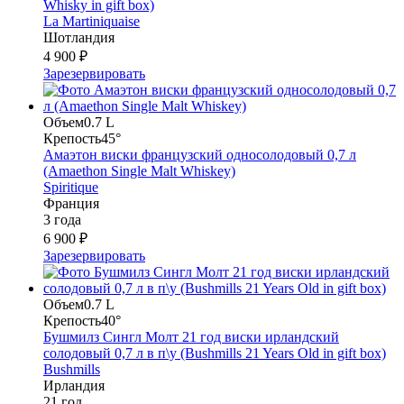
Whisky in gift box)
La Martiniquaise
Шотландия
4 900 ₽
Зарезервировать
Объем
0.7 L
Крепость
45°
Амаэтон виски французский односолодовый 0,7 л
(Amaethon Single Malt Whiskey)
Spiritique
Франция
3 года
6 900 ₽
Зарезервировать
Объем
0.7 L
Крепость
40°
Бушмилз Сингл Молт 21 год виски ирландский
солодовый 0,7 л в п\у (Bushmills 21 Years Old in gift box)
Bushmills
Ирландия
21 год