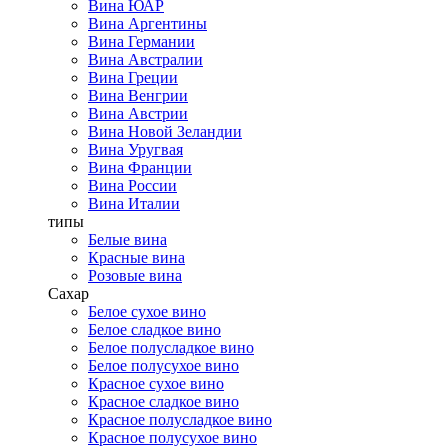
Вина ЮАР
Вина Аргентины
Вина Германии
Вина Австралии
Вина Греции
Вина Венгрии
Вина Австрии
Вина Новой Зеландии
Вина Уругвая
Вина Франции
Вина России
Вина Италии
типы
Белые вина
Красные вина
Розовые вина
Сахар
Белое сухое вино
Белое сладкое вино
Белое полусладкое вино
Белое полусухое вино
Красное сухое вино
Красное сладкое вино
Красное полусладкое вино
Красное полусухое вино