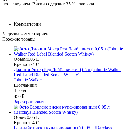
послевкусием. Виски содержит 35 % алкоголя.
Комментарии
Загрузка комментариев...
Похожие товары
Объем
0.05 L
Крепость
40°
Джонни Уокер Ред Лейбл виски 0,05 л (Johnnie Walker
Red Label Blended Scotch Whisky)
Johnnie Walker
Шотландия
3 года
450 ₽
Зарезервировать
Объем
0.05 L
Крепость
40°
Барклайс виски купажированный 0,05 л (Barclays