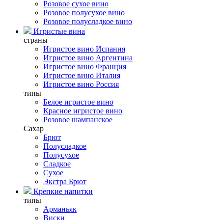
Розовое сухое вино
Розовое полусухое вино
Розовое полусладкое вино
Игристые вина
страны
Игристое вино Испания
Игристое вино Аргентина
Игристое вино Франция
Игристое вино Италия
Игристое вино Россия
типы
Белое игристое вино
Красное игристое вино
Розовое шампанское
Сахар
Брют
Полусладкое
Полусухое
Сладкое
Сухое
Экстра Брют
Крепкие напитки
типы
Арманьяк
Виски