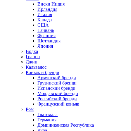
Виски Индия
Ирландия
Италия
Канада
США
Тайвань
Франция
Шотландия
Япония
Водка
Граппа
Джин
Кальвадос
Коньяк и бренди
Армянский бренди
Грузинский бренди
Испанский бренди
Молдавский бренди
Российский бренди
Французский коньяк
Ром
Гватемала
Германия
Доминиканская Республика
Куба