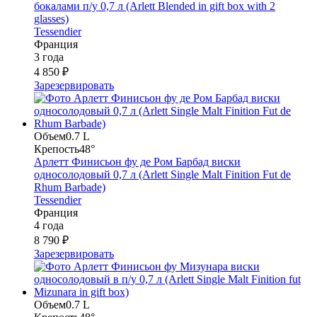
бокалами п/у 0,7 л (Arlett Blended in gift box with 2
glasses)
Tessendier
Франция
3 года
4 850 ₽
Зарезервировать
Объем
0.7 L
Крепость
48°
Арлетт Финисьон фу де Ром Барбад виски
односолодовый 0,7 л (Arlett Single Malt Finition Fut de
Rhum Barbade)
Tessendier
Франция
4 года
8 790 ₽
Зарезервировать
Объем
0.7 L