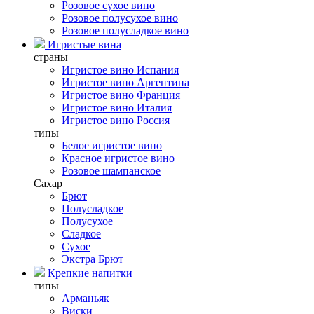
Розовое сухое вино
Розовое полусухое вино
Розовое полусладкое вино
Игристые вина
страны
Игристое вино Испания
Игристое вино Аргентина
Игристое вино Франция
Игристое вино Италия
Игристое вино Россия
типы
Белое игристое вино
Красное игристое вино
Розовое шампанское
Сахар
Брют
Полусладкое
Полусухое
Сладкое
Сухое
Экстра Брют
Крепкие напитки
типы
Арманьяк
Виски