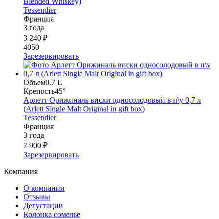
Blended Whiskey)
Tessendier
Франция
3 года
3 240 ₽
4050
Зарезервировать
Объем
0.7 L
Крепость
45°
Арлетт Орижиналь виски односолодовый в п\у 0,7 л
(Arlett Single Malt Original in gift box)
Tessendier
Франция
3 года
7 900 ₽
Зарезервировать
Компания
О компании
Отзывы
Дегустации
Колонка сомелье