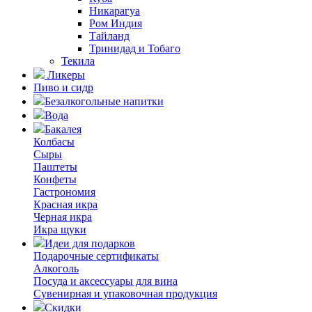
Никарагуа
Ром Индия
Тайланд
Тринидад и Тобаго
Текила
Ликеры
Пиво и сидр
Безалкогольные напитки
Вода
Бакалея
Колбасы
Сыры
Паштеты
Конфеты
Гастрономия
Красная икра
Черная икра
Икра щуки
Идеи для подарков
Подарочные сертификаты
Алкоголь
Посуда и аксессуары для вина
Сувенирная и упаковочная продукция
Скидки