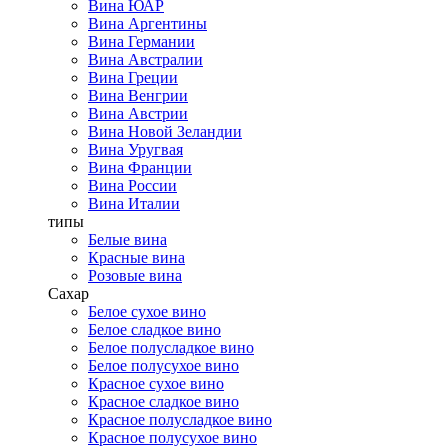
Вина ЮАР
Вина Аргентины
Вина Германии
Вина Австралии
Вина Греции
Вина Венгрии
Вина Австрии
Вина Новой Зеландии
Вина Уругвая
Вина Франции
Вина России
Вина Италии
типы
Белые вина
Красные вина
Розовые вина
Сахар
Белое сухое вино
Белое сладкое вино
Белое полусладкое вино
Белое полусухое вино
Красное сухое вино
Красное сладкое вино
Красное полусладкое вино
Красное полусухое вино