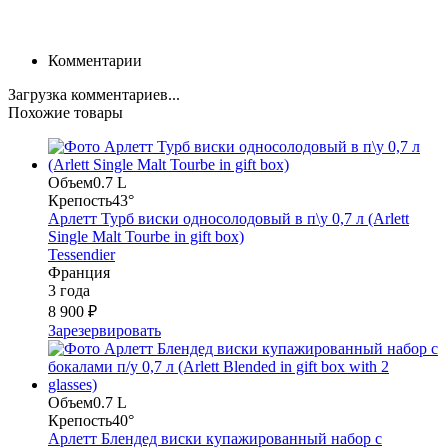
Комментарии
Загрузка комментариев...
Похожие товары
Объем
0.7 L
Крепость
43°
Арлетт Турб виски односолодовый в п\у 0,7 л (Arlett
Single Malt Tourbe in gift box)
Tessendier
Франция
3 года
8 900 ₽
Зарезервировать
Объем
0.7 L
Крепость
40°
Арлетт Блендед виски купажированный набор с