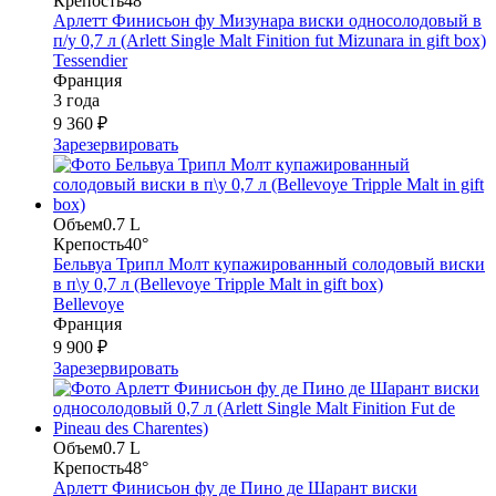
Крепость
48°
Арлетт Финисьон фу Мизунара виски односолодовый в
п/у 0,7 л (Arlett Single Malt Finition fut Mizunara in gift box)
Tessendier
Франция
3 года
9 360 ₽
Зарезервировать
Объем
0.7 L
Крепость
40°
Бельвуа Трипл Молт купажированный солодовый виски
в п\у 0,7 л (Bellevoye Tripple Malt in gift box)
Bellevoye
Франция
9 900 ₽
Зарезервировать
Объем
0.7 L
Крепость
48°
Арлетт Финисьон фу де Пино де Шарант виски