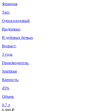
Франция
Тип:
Односолодовый
Выдержка:
В дубовых бочках
Возраст:
3 года
Производитель:
Spiritique
Крепость:
45%
Объем:
0.7 л
6 900 ₽