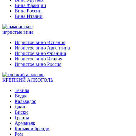
Вина Франции
Вина России
Вина Италии
игристые вина
Игристое вино Испания
Игристое вино Аргентина
Игристое вино Франция
Игристое вино Италия
Игристое вино Россия
КРЕПКИЙ АЛКОГОЛЬ
Текила
Водка
Кальвадос
Джин
Виски
Граппа
Арманьяк
Коньяк и бренди
Ром