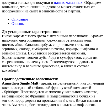
доступна только для покупки в
наших магазинах
. Обращаем
внимание, что внешний вид товара может отличаться от
изображений на сайте в зависимости от партии.
Описание
Отзывы
Дегустационные характеристики:
Виски карамельного цвета с янтарными переливами. Аромат
наполнен многогранными, сложными оттенками меда,
цветов, айвы, бананов, арбуза, с приятными нотками
зерновых, солода, имбирного печенья, корицы, шафрана и
зеленой сливы. Вкус виски раскрывается мягкими,
бархатистыми тонами дуба, йода и сухофруктов, с долгим
согревающим послевкусием. Рекомендуется подавать в
чистом виде в варианте дижестива, а также в составе
коктейлей.
Производственные особенности:
Amaethon Single Malt
- яркий, выразительный, интригующий
виски, созданный небольшой французской компанией
- Spiritique. Производится из ячменя уникального качества,
выращенного во Франции, и выдерживается в бочках из
мягких пород дерева на протяжении 3-х лет. Виски назван в
честь Амаэтона, бога земледелия в кельтской мифологии.