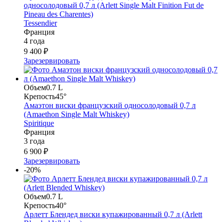
односолодовый 0,7 л (Arlett Single Malt Finition Fut de
Pineau des Charentes)
Tessendier
Франция
4 года
9 400 ₽
Зарезервировать
Объем
0.7 L
Крепость
45°
Амаэтон виски французский односолодовый 0,7 л
(Amaethon Single Malt Whiskey)
Spiritique
Франция
3 года
6 900 ₽
Зарезервировать
-20%
Объем
0.7 L
Крепость
40°
Арлетт Блендед виски купажированный 0,7 л (Arlett