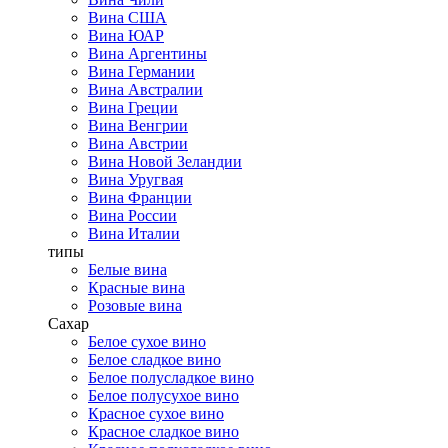
Вина США
Вина ЮАР
Вина Аргентины
Вина Германии
Вина Австралии
Вина Греции
Вина Венгрии
Вина Австрии
Вина Новой Зеландии
Вина Уругвая
Вина Франции
Вина России
Вина Италии
типы
Белые вина
Красные вина
Розовые вина
Сахар
Белое сухое вино
Белое сладкое вино
Белое полусладкое вино
Белое полусухое вино
Красное сухое вино
Красное сладкое вино