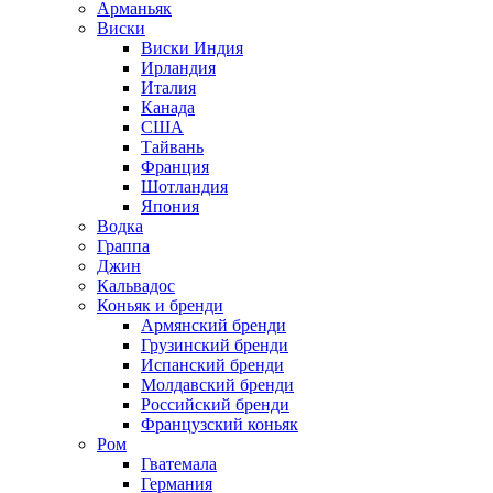
Арманьяк
Виски
Виски Индия
Ирландия
Италия
Канада
США
Тайвань
Франция
Шотландия
Япония
Водка
Граппа
Джин
Кальвадос
Коньяк и бренди
Армянский бренди
Грузинский бренди
Испанский бренди
Молдавский бренди
Российский бренди
Французский коньяк
Ром
Гватемала
Германия