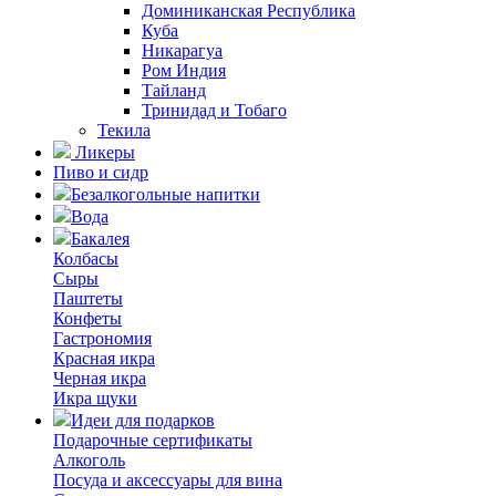
Доминиканская Республика
Куба
Никарагуа
Ром Индия
Тайланд
Тринидад и Тобаго
Текила
Ликеры
Пиво и сидр
Безалкогольные напитки
Вода
Бакалея
Колбасы
Сыры
Паштеты
Конфеты
Гастрономия
Красная икра
Черная икра
Икра щуки
Идеи для подарков
Подарочные сертификаты
Алкоголь
Посуда и аксессуары для вина