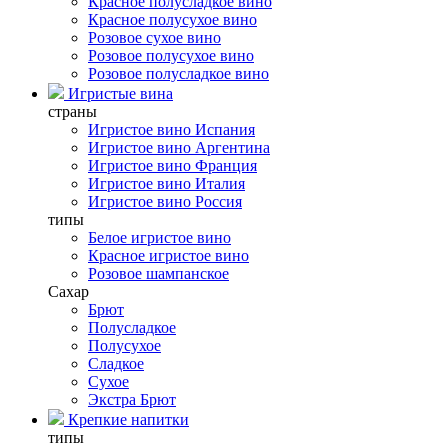
Красное полусладкое вино
Красное полусухое вино
Розовое сухое вино
Розовое полусухое вино
Розовое полусладкое вино
Игристые вина
страны
Игристое вино Испания
Игристое вино Аргентина
Игристое вино Франция
Игристое вино Италия
Игристое вино Россия
типы
Белое игристое вино
Красное игристое вино
Розовое шампанское
Сахар
Брют
Полусладкое
Полусухое
Сладкое
Сухое
Экстра Брют
Крепкие напитки
типы