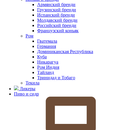
Армянский бренди
Грузинский бренди
Испанский бренди
Молдавский бренди
Российский бренди
Французский коньяк
Ром
Гватемала
Германия
Доминиканская Республика
Куба
Никарагуа
Ром Индия
Тайланд
Тринидад и Тобаго
Текила
Ликеры
Пиво и сидр