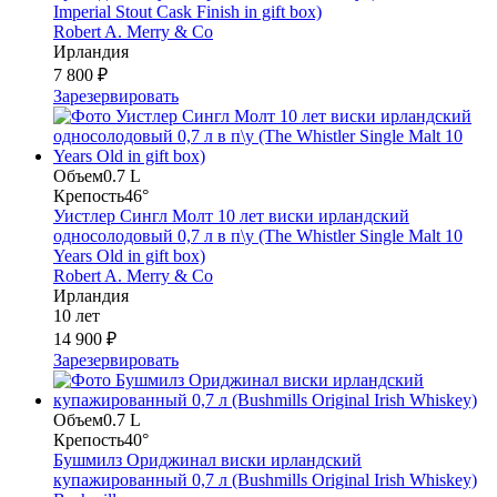
Imperial Stout Cask Finish in gift box)
Robert A. Merry & Co
Ирландия
7 800 ₽
Зарезервировать
Объем
0.7 L
Крепость
46°
Уистлер Сингл Молт 10 лет виски ирландский
односолодовый 0,7 л в п\у (The Whistler Single Malt 10
Years Old in gift box)
Robert A. Merry & Co
Ирландия
10 лет
14 900 ₽
Зарезервировать
Объем
0.7 L
Крепость
40°
Бушмилз Ориджинал виски ирландский
купажированный 0,7 л (Bushmills Original Irish Whiskey)