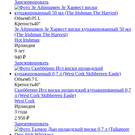
Зарезервировать
Объем
0.05 L
Крепость
40°
Зе Айришмен Зе Харвест виски купажированный 50 мл
(The Irishman The Harvest)
Hot Irishman
Ирландия
9 лет
940 ₽
Зарезервировать
Объем
0.7 L
Крепость
40°
Скибберин Игл виски ирландский купажированный 0,7
л (West Cork Skibbereen Eagle)
West Cork
Ирландия
3 года
2 950 ₽
Зарезервировать