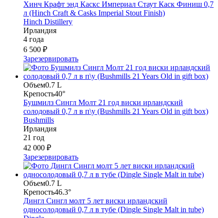
Хинч Крафт энд Каскс Империал Стаут Каск Финиш 0,7
л (Hinch Craft & Casks Imperial Stout Finish)
Hinch Distillery
Ирландия
4 года
6 500 ₽
Зарезервировать
Объем
0.7 L
Крепость
40°
Бушмилз Сингл Молт 21 год виски ирландский
солодовый 0,7 л в п\у (Bushmills 21 Years Old in gift box)
Bushmills
Ирландия
21 год
42 000 ₽
Зарезервировать
Объем
0.7 L
Крепость
46.3°
Дингл Сингл молт 5 лет виски ирландский
односолодовый 0,7 л в тубе (Dingle Single Malt in tube)