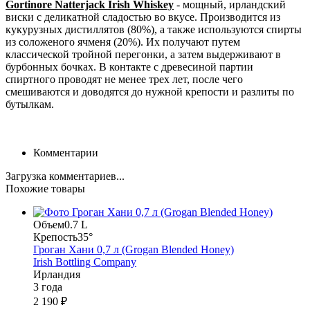
Gortinore Natterjack Irish Whiskey
- мощный, ирландский
виски с деликатной сладостью во вкусе.
Производится из
кукурузных дистиллятов (80%), а также используются спирты
из соложеного ячменя (20%). Их получают путем
классической тройной перегонки, а затем выдерживают в
бурбонных бочках
. В контакте с древесиной партии
спиртного проводят не менее трех лет, после чего
смешиваются и доводятся до нужной крепости и разлиты по
бутылкам.
Комментарии
Загрузка комментариев...
Похожие товары
Объем
0.7 L
Крепость
35°
Гроган Хани 0,7 л (Grogan Blended Honey)
Irish Bottling Company
Ирландия
3 года
2 190 ₽