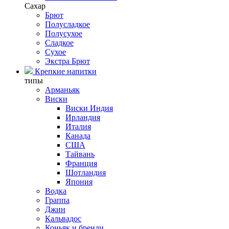
Сахар
Брют
Полусладкое
Полусухое
Сладкое
Сухое
Экстра Брют
Крепкие напитки
типы
Арманьяк
Виски
Виски Индия
Ирландия
Италия
Канада
США
Тайвань
Франция
Шотландия
Япония
Водка
Граппа
Джин
Кальвадос
Коньяк и бренди