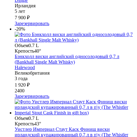
Dingle
Ирландия
5 лет
7 900 ₽
Зарезервировать
-20%
Объем
0.7 L
Крепость
40°
Бэнкхолл виски английский односолодовый 0,7 л
(Bankhall Single Malt Whisky)
Halewood
Великобритания
3 года
1 920 ₽
2400
Зарезервировать
Объем
0.7 L
Крепость
43°
Уистлер Империал Стаут Каск Финиш виски
ирландский купажированный 0,7 л в п\у (The Whistler