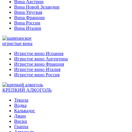
Вина Австрии
Вина Новой Зеландии
Вина Уругвая
Вина Франции
Вина России
Вина Италии
игристые вина
Игристое вино Испания
Игристое вино Аргентина
Игристое вино Франция
Игристое вино Италия
Игристое вино Россия
КРЕПКИЙ АЛКОГОЛЬ
Текила
Водка
Кальвадос
Джин
Виски
Граппа
Арманьяк