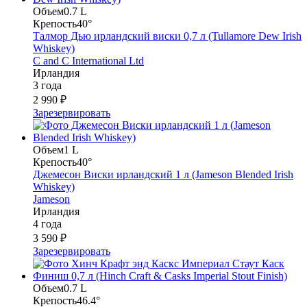
Объем
0.7 L
Крепость
40°
Талмор Дью ирландский виски 0,7 л (Tullamore Dew Irish
Whiskey)
C and C International Ltd
Ирландия
3 года
2 990 ₽
Зарезервировать
Объем
1 L
Крепость
40°
Джемесон Виски ирландский 1 л (Jameson Blended Irish
Whiskey)
Jameson
Ирландия
4 года
3 590 ₽
Зарезервировать
Объем
0.7 L
Крепость
46.4°