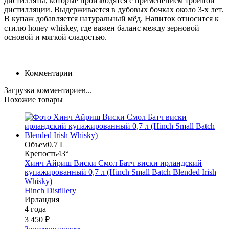
дистилляты, которые производятся с применением тройной
дистилляции. Выдерживается в дубовых бочках около 3-х лет.
В купаж добавляется натуральный мёд. Напиток относится к
стилю honey whiskey, где важен баланс между зерновой
основой и мягкой сладостью.
Комментарии
Загрузка комментариев...
Похожие товары
Объем
0.7 L
Крепость
43°
Хинч Айриш Виски Смол Батч виски ирландский
купажированный 0,7 л (Hinch Small Batch Blended Irish
Whisky)
Hinch Distillery
Ирландия
4 года
3 450 ₽