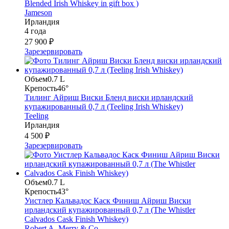
Blended Irish Whiskey in gift box )
Jameson
Ирландия
4 года
27 900 ₽
Зарезервировать
Объем
0.7 L
Крепость
46°
Тилинг Айриш Виски Бленд виски ирландский
купажированный 0,7 л (Teeling Irish Whiskey)
Teeling
Ирландия
4 500 ₽
Зарезервировать
Объем
0.7 L
Крепость
43°
Уистлер Кальвадос Каск Финиш Айриш Виски
ирландский купажированный 0,7 л (The Whistler
Calvados Cask Finish Whiskey)
Robert A. Merry & Co