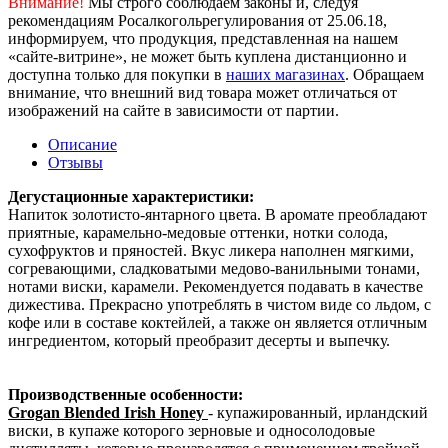
Внимание!
Мы строго соблюдаем законы и, следуя
рекомендациям Росалкогольрегулирования от 25.06.18,
информируем, что продукция, представленная на нашем
«сайте-витрине», не может быть куплена дистанционно и
доступна только для покупки в
наших магазинах
. Обращаем
внимание, что внешний вид товара может отличаться от
изображений на сайте в зависимости от партии.
Описание
Отзывы
Дегустационные характеристики:
Напиток золотисто-янтарного цвета. В аромате преобладают
приятные, карамельно-медовые оттенки, нотки солода,
сухофруктов и пряностей. Вкус ликера наполнен мягкими,
согревающими, сладковатыми медово-ванильными тонами,
нотами виски, карамели. Рекомендуется подавать в качестве
дижестива. Прекрасно употреблять в чистом виде со льдом, с
кофе или в составе коктейлей, а также он является отличным
ингредиентом, который преобразит десерты и выпечку.
Производственные особенности:
Grogan Blended Irish Honey
- купажированный, ирландский
виски, в купаже которого зерновые и односолодовые