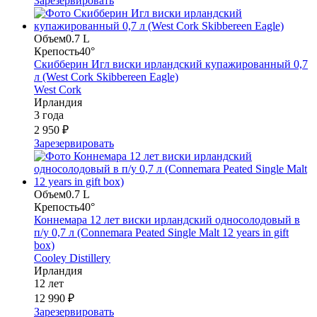
Зарезервировать
Объем
0.7 L
Крепость
40°
Скибберин Игл виски ирландский купажированный 0,7
л (West Cork Skibbereen Eagle)
West Cork
Ирландия
3 года
2 950 ₽
Зарезервировать
Объем
0.7 L
Крепость
40°
Коннемара 12 лет виски ирландский односолодовый в
п/у 0,7 л (Connemara Peated Single Malt 12 years in gift
box)
Cooley Distillery
Ирландия
12 лет
12 990 ₽
Зарезервировать