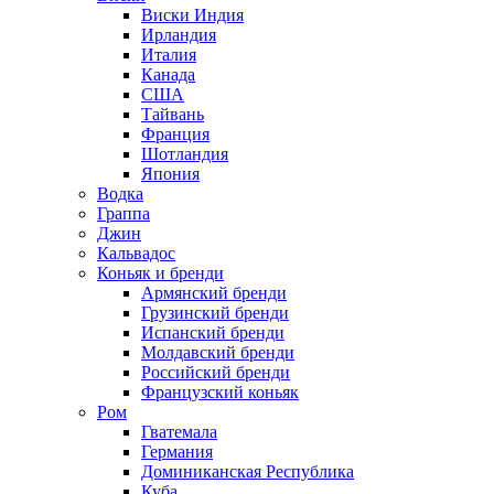
Виски Индия
Ирландия
Италия
Канада
США
Тайвань
Франция
Шотландия
Япония
Водка
Граппа
Джин
Кальвадос
Коньяк и бренди
Армянский бренди
Грузинский бренди
Испанский бренди
Молдавский бренди
Российский бренди
Французский коньяк
Ром
Гватемала
Германия
Доминиканская Республика
Куба