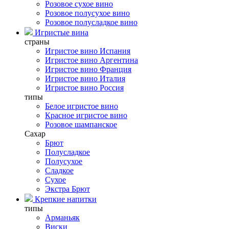
Розовое сухое вино
Розовое полусухое вино
Розовое полусладкое вино
Игристые вина
страны
Игристое вино Испания
Игристое вино Аргентина
Игристое вино Франция
Игристое вино Италия
Игристое вино Россия
типы
Белое игристое вино
Красное игристое вино
Розовое шампанское
Сахар
Брют
Полусладкое
Полусухое
Сладкое
Сухое
Экстра Брют
Крепкие напитки
типы
Арманьяк
Виски