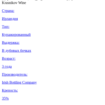
Страна:
Ирландия
Тип:
Купажированный
Выдержка:
В дубовых бочках
Возраст:
3 года
Производитель:
Irish Bottling Company
Крепость:
35%