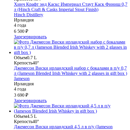
Хинч Крафт энд Каскс Империал Стаут Каск Финиш 0,7
л (Hinch Craft & Casks Imperial Stout Finish)
Hinch Distillery
Ирландия
4 года
6 500 ₽
Зарезервировать
Объем
0.7 L
Крепость
40°
Джемесон Виски ирландский набор с бокалами в п/у 0,7
л (Jameson Blended Irish Whiskey with 2 glasses in gift box )
Jameson
Ирландия
4 года
3 690 ₽
Зарезервировать
Объем
4.5 L
Крепость
40°
Джемесон Виски ирландский 4,5 л в п/у (Jameson