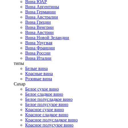
Вина ЮАР
Вина Аргентины
Вина Германии
Вина Австралии
Вина Греции
Вина Венгрии
Вина Австрии
Вина Новой Зеландии
Вина Уругвая
Вина Франции
Вина России
Вина Италии
типы
Белые вина
Красные вина
Розовые вина
Сахар
Белое сухое вино
Белое сладкое вино
Белое полусладкое вино
Белое полусухое вино
Красное сухое вино
Красное сладкое вино
Красное полусладкое вино
Красное полусухое вино