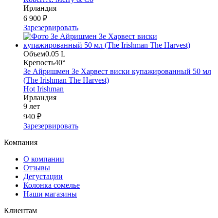
Ирландия
6 900 ₽
Зарезервировать
Объем
0.05 L
Крепость
40°
Зе Айришмен Зе Харвест виски купажированный 50 мл
(The Irishman The Harvest)
Hot Irishman
Ирландия
9 лет
940 ₽
Зарезервировать
Компания
О компании
Отзывы
Дегустации
Колонка сомелье
Наши магазины
Клиентам