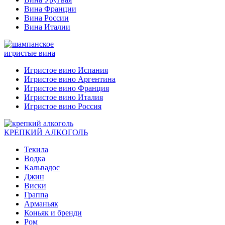
Вина Франции
Вина России
Вина Италии
игристые вина
Игристое вино Испания
Игристое вино Аргентина
Игристое вино Франция
Игристое вино Италия
Игристое вино Россия
КРЕПКИЙ АЛКОГОЛЬ
Текила
Водка
Кальвадос
Джин
Виски
Граппа
Арманьяк
Коньяк и бренди
Ром