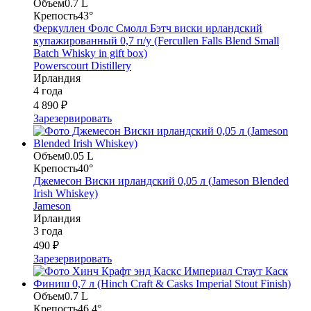
Объем
0.7 L
Крепость
43°
Феркуллен Фолс Смолл Бэтч виски ирландский
купажированный 0,7 п/у (Fercullen Falls Blend Small
Batch Whisky in gift box)
Powerscourt Distillery
Ирландия
4 года
4 890 ₽
Зарезервировать
Объем
0.05 L
Крепость
40°
Джемесон Виски ирландский 0,05 л (Jameson Blended
Irish Whiskey)
Jameson
Ирландия
3 года
490 ₽
Зарезервировать
Объем
0.7 L
Крепость
46.4°