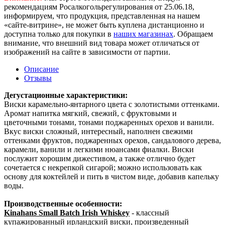
рекомендациям Росалкогольрегулирования от 25.06.18,
информируем, что продукция, представленная на нашем
«сайте-витрине», не может быть куплена дистанционно и
доступна только для покупки в
наших магазинах
. Обращаем
внимание, что внешний вид товара может отличаться от
изображений на сайте в зависимости от партии.
Описание
Отзывы
Дегустационные характеристики:
Виски карамельно-янтарного цвета с золотистыми оттенками.
Аромат напитка мягкий, свежий, с фруктовыми и
цветочными тонами, тонами поджаренных орехов и ванили.
Вкус виски сложный, интересный, наполнен свежими
оттенками фруктов, поджаренных орехов, сандалового дерева,
карамели, ванили и легкими нюансами фиалки. Виски
послужит хорошим дижестивом, а также отлично будет
сочетается с некрепкой сигарой; можно использовать как
основу для коктейлей и пить в чистом виде, добавив капельку
воды.
Производственные особенности:
Kinahans Small Batch Irish Whiskey
- классный
купажированный ирландский виски, произведенный