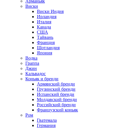
Арманьяк
Виски
Виски Индия
Ирландия
Италия
Канада
США
Тайвань
Франция
Шотландия
Япония
Водка
Граппа
Джин
Кальвадос
Коньяк и бренди
Армянский бренди
Грузинский бренди
Испанский бренди
Молдавский бренди
Российский бренди
Французский коньяк
Ром
Гватемала
Германия