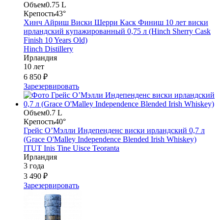
Объем
0.75 L
Крепость
43°
Хинч Айриш Виски Шерри Каск Финиш 10 лет виски
ирландский купажированный 0,75 л (Hinch Sherry Cask
Finish 10 Years Old)
Hinch Distillery
Ирландия
10 лет
6 850 ₽
Зарезервировать
Объем
0.7 L
Крепость
40°
Грейс О’Мэлли Индепенденс виски ирландский 0,7 л
(Grace O'Malley Independence Blended Irish Whiskey)
ITUT Inis Tine Uisce Teoranta
Ирландия
3 года
3 490 ₽
Зарезервировать