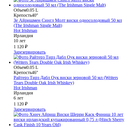
Объем
0.05 L
Крепость
40°
Зе Айришмен Сингл Молт виски односолодовый 50 мл
(The Irishman Single Malt)
Hot Irishman
Ирландия
10 лет
1 120 ₽
Зарезервировать
Объем
0.05 L
Крепость
46°
Райтерз Тирз Дабл Оук виски зерновой 50 мл (Writers
Tears Double Oak Irish Whiskey)
Hot Irishman
Ирландия
6 лет
1 120 ₽
Зарезервировать