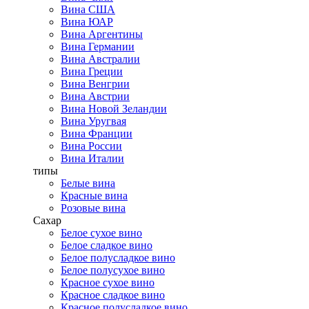
Вина США
Вина ЮАР
Вина Аргентины
Вина Германии
Вина Австралии
Вина Греции
Вина Венгрии
Вина Австрии
Вина Новой Зеландии
Вина Уругвая
Вина Франции
Вина России
Вина Италии
типы
Белые вина
Красные вина
Розовые вина
Сахар
Белое сухое вино
Белое сладкое вино
Белое полусладкое вино
Белое полусухое вино
Красное сухое вино
Красное сладкое вино
Красное полусладкое вино