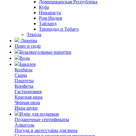
Доминиканская Республика
Куба
Никарагуа
Ром Индия
Тайланд
Тринидад и Тобаго
Текила
Ликеры
Пиво и сидр
Безалкогольные напитки
Вода
Бакалея
Колбасы
Сыры
Паштеты
Конфеты
Гастрономия
Красная икра
Черная икра
Икра щуки
Идеи для подарков
Подарочные сертификаты
Алкоголь
Посуда и аксессуары для вина
Сувенирная и упаковочная продукция