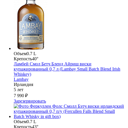
Объем
0.7 L
Крепость
40°
Ламбей Смол Бетч Бленд Айриш виски
купажированный 0,7 л (Lambay Small Batch Blend Irish
Whiskey)
Lambay
Ирландия
5 лет
7 990 ₽
Зарезервировать
Объем
0.7 L
Крепость
43°