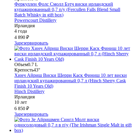
Феркуллен Фолс Смолл Бэтч виски ирландский
купажированный 0,7 п/у (Fercullen Falls Blend Small
Batch Whisky in gift box)
Powerscourt Distillery
Ирландия
4 года
4 890 ₽
Зарезервировать
Объем
0.7 L
Крепость
43°
Хинч Айриш Виски Шерри Каск Финиш 10 лет виски
ирландский купажированный 0,7 л (Hinch Sherry Cask
Finish 10 Years Old)
Hinch Distillery
Ирландия
10 лет
6 850 ₽
Зарезервировать