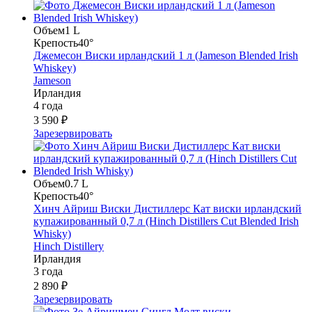
Объем
1 L
Крепость
40°
Джемесон Виски ирландский 1 л (Jameson Blended Irish
Whiskey)
Jameson
Ирландия
4 года
3 590 ₽
Зарезервировать
Объем
0.7 L
Крепость
40°
Хинч Айриш Виски Дистиллерс Кат виски ирландский
купажированный 0,7 л (Hinch Distillers Cut Blended Irish
Whisky)
Hinch Distillery
Ирландия
3 года
2 890 ₽
Зарезервировать