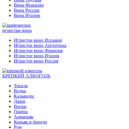
Вина Франции
Вина России
Вина Италии
игристые вина
Игристое вино Испания
Игристое вино Аргентина
Игристое вино Франция
Игристое вино Италия
Игристое вино Россия
КРЕПКИЙ АЛКОГОЛЬ
Текила
Водка
Кальвадос
Джин
Виски
Граппа
Арманьяк
Коньяк и бренди
Ром