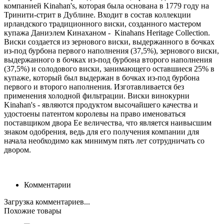
компанией
Kinahan's, которая была основана в 1779 году на
Тринити-стрит в Дублине. Входит в состав коллекции
ирландского традиционного виски, созданного мастером
купажа Даниэлем Кинаханом - Kinahans Heritage Collection.
Виски создается из зернового виски, выдержанного в бочках
из-под бурбона первого наполнения (37,5%), зернового виски,
выдержанного в бочках из-под бурбона второго наполнения
(37,5%) и солодового виски, занимающего оставшиеся 25% в
купаже, который был выдержан в бочках из-под бурбона
первого и второго наполнения. Изготавливается без
применения холодной фильтрации. Виски винокурни
Kinahan's - являются продуктом высочайшего качества и
удостоены патентом королевы на право именоваться
поставщиком двора Ее величества, что является наивысшим
знаком одобрения, ведь для его получения компании для
начала необходимо как минимум пять лет сотрудничать со
двором.
Комментарии
Загрузка комментариев...
Похожие товары