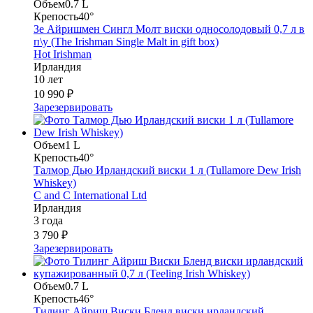
Объем
0.7 L
Крепость
40°
Зе Айришмен Сингл Молт виски односолодовый 0,7 л в
п\у (The Irishman Single Malt in gift box)
Hot Irishman
Ирландия
10 лет
10 990 ₽
Зарезервировать
Объем
1 L
Крепость
40°
Талмор Дью Ирландский виски 1 л (Tullamore Dew Irish
Whiskey)
C and C International Ltd
Ирландия
3 года
3 790 ₽
Зарезервировать
Объем
0.7 L
Крепость
46°
Тилинг Айриш Виски Бленд виски ирландский