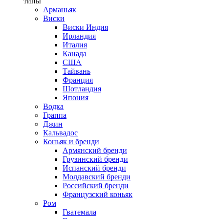
типы
Арманьяк
Виски
Виски Индия
Ирландия
Италия
Канада
США
Тайвань
Франция
Шотландия
Япония
Водка
Граппа
Джин
Кальвадос
Коньяк и бренди
Армянский бренди
Грузинский бренди
Испанский бренди
Молдавский бренди
Российский бренди
Французский коньяк
Ром
Гватемала