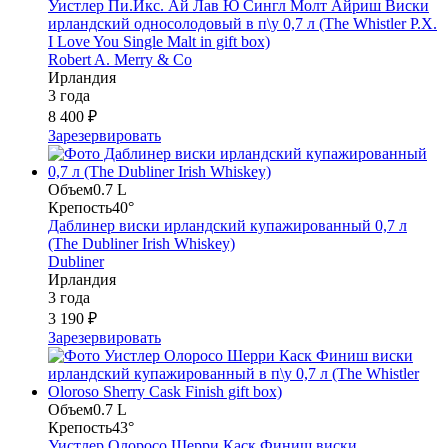
Уистлер Пи.Икс. Ай Лав Ю Сингл Молт Айриш Виски
ирландский односолодовый в п\у 0,7 л (The Whistler P.X.
I Love You Single Malt in gift box)
Robert A. Merry & Co
Ирландия
3 года
8 400 ₽
Зарезервировать
Объем
0.7 L
Крепость
40°
Даблинер виски ирландский купажированный 0,7 л
(The Dubliner Irish Whiskey)
Dubliner
Ирландия
3 года
3 190 ₽
Зарезервировать
Объем
0.7 L
Крепость
43°
Уистлер Олоросо Шерри Каск Финиш виски