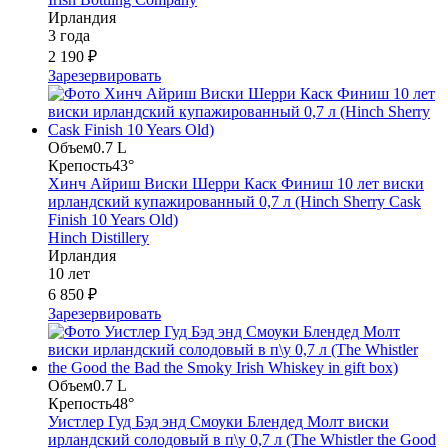
Ирландия
3 года
2 190 ₽
Зарезервировать
Объем
0.7 L
Крепость
43°
Хинч Айриш Виски Шерри Каск Финиш 10 лет виски
ирландский купажированный 0,7 л (Hinch Sherry Cask
Finish 10 Years Old)
Hinch Distillery
Ирландия
10 лет
6 850 ₽
Зарезервировать
Объем
0.7 L
Крепость
48°
Уистлер Гуд Бэд энд Смоуки Блендед Молт виски
ирландский солодовый в п\у 0,7 л (The Whistler the Good