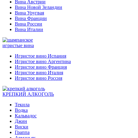
Вина Австрии
Вина Новой Зеландии
Вина Уругвая
Вина Франции
Вина России
Вина Италии
игристые вина
Игристое вино Испания
Игристое вино Аргентина
Игристое вино Франция
Игристое вино Италия
Игристое вино Россия
КРЕПКИЙ АЛКОГОЛЬ
Текила
Водка
Кальвадос
Джин
Виски
Граппа
Арманьяк