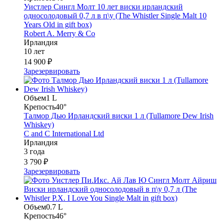
Уистлер Сингл Молт 10 лет виски ирландский
односолодовый 0,7 л в п\у (The Whistler Single Malt 10
Years Old in gift box)
Robert A. Merry & Co
Ирландия
10 лет
14 900 ₽
Зарезервировать
Объем
1 L
Крепость
40°
Талмор Дью Ирландский виски 1 л (Tullamore Dew Irish
Whiskey)
C and C International Ltd
Ирландия
3 года
3 790 ₽
Зарезервировать
Объем
0.7 L
Крепость
46°