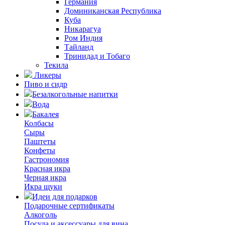
Германия
Доминиканская Республика
Куба
Никарагуа
Ром Индия
Тайланд
Тринидад и Тобаго
Текила
Ликеры
Пиво и сидр
Безалкогольные напитки
Вода
Бакалея
Колбасы
Сыры
Паштеты
Конфеты
Гастрономия
Красная икра
Черная икра
Икра щуки
Идеи для подарков
Подарочные сертификаты
Алкоголь
Посуда и аксессуары для вина