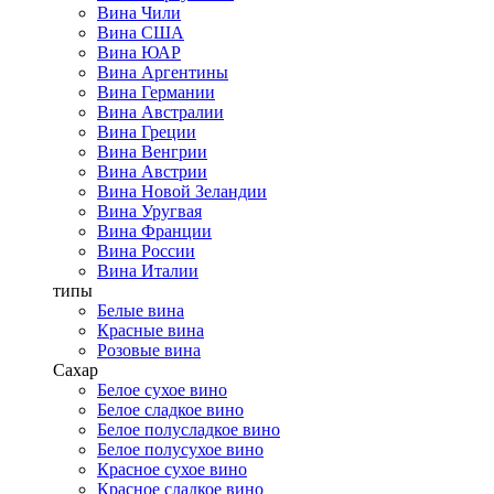
Вина Чили
Вина США
Вина ЮАР
Вина Аргентины
Вина Германии
Вина Австралии
Вина Греции
Вина Венгрии
Вина Австрии
Вина Новой Зеландии
Вина Уругвая
Вина Франции
Вина России
Вина Италии
типы
Белые вина
Красные вина
Розовые вина
Сахар
Белое сухое вино
Белое сладкое вино
Белое полусладкое вино
Белое полусухое вино
Красное сухое вино
Красное сладкое вино