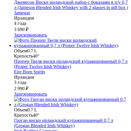
Джемесон Виски ирландский набор с бокалами в п/у 0,7
л (Jameson Blended Irish Whiskey with 2 glasses in gift box )
Jameson
Ирландия
4 года
3 690 ₽
Зарезервировать
Объем
0.7 L
Крепость
40°
Пропер Твелв виски ирландский купажированный 0,7 л
(Proper Twelve Irish Whiskey)
Eire Born Spirits
Ирландия
3 года
2 990 ₽
Зарезервировать
Объем
0.7 L
Крепость
40°
Гроган виски ирландский купажированный 0,7 л
(Grogan Blended Irish Whiskey)
Irish Bottling Company