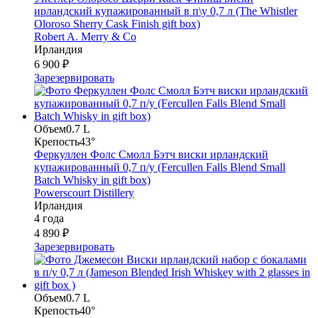
ирландский купажированный в п\у 0,7 л (The Whistler
Oloroso Sherry Cask Finish gift box)
Robert A. Merry & Co
Ирландия
6 900 ₽
Зарезервировать
Объем
0.7 L
Крепость
43°
Феркуллен Фолс Смолл Бэтч виски ирландский
купажированный 0,7 п/у (Fercullen Falls Blend Small
Batch Whisky in gift box)
Powerscourt Distillery
Ирландия
4 года
4 890 ₽
Зарезервировать
Объем
0.7 L
Крепость
40°