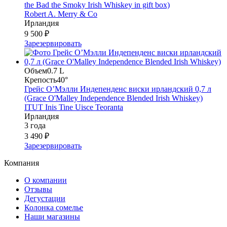
the Bad the Smoky Irish Whiskey in gift box)
Robert A. Merry & Co
Ирландия
9 500 ₽
Зарезервировать
Объем
0.7 L
Крепость
40°
Грейс О’Мэлли Индепенденс виски ирландский 0,7 л
(Grace O'Malley Independence Blended Irish Whiskey)
ITUT Inis Tine Uisce Teoranta
Ирландия
3 года
3 490 ₽
Зарезервировать
Компания
О компании
Отзывы
Дегустации
Колонка сомелье
Наши магазины