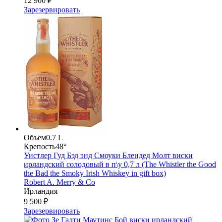
12 900 ₽
Зарезервировать
Объем
0.7 L
Крепость
48°
Уистлер Гуд Бэд энд Смоуки Блендед Молт виски
ирландский солодовый в п\у 0,7 л (The Whistler the Good
the Bad the Smoky Irish Whiskey in gift box)
Robert A. Merry & Co
Ирландия
9 500 ₽
Зарезервировать