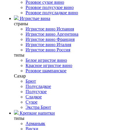
Розовое сухое вино
Розовое полусухое вино
Розовое полусладкое вино
Игристые вина
страны
Игристое вино Испания
Игристое вино Аргентина
Игристое вино Франция
Игристое вино Италия
Игристое вино Россия
типы
Белое игристое вино
Красное игристое вино
Розовое шампанское
Сахар
Брют
Полусладкое
Полусухое
Сладкое
Сухое
Экстра Брют
Крепкие напитки
типы
Арманьяк
Виски