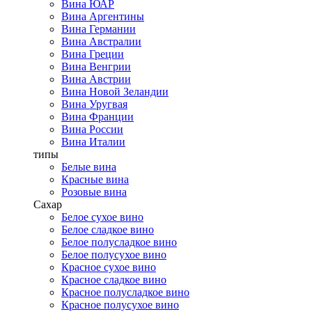
Вина ЮАР
Вина Аргентины
Вина Германии
Вина Австралии
Вина Греции
Вина Венгрии
Вина Австрии
Вина Новой Зеландии
Вина Уругвая
Вина Франции
Вина России
Вина Италии
типы
Белые вина
Красные вина
Розовые вина
Сахар
Белое сухое вино
Белое сладкое вино
Белое полусладкое вино
Белое полусухое вино
Красное сухое вино
Красное сладкое вино
Красное полусладкое вино
Красное полусухое вино