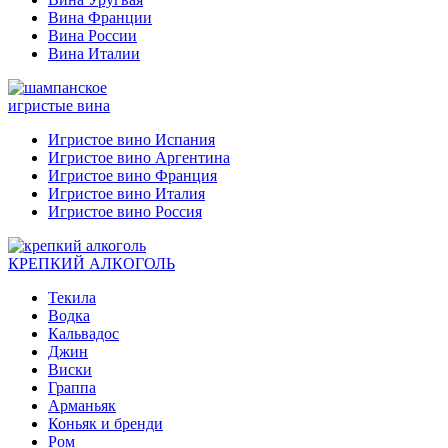
Вина Франции
Вина России
Вина Италии
игристые вина
Игристое вино Испания
Игристое вино Аргентина
Игристое вино Франция
Игристое вино Италия
Игристое вино Россия
КРЕПКИЙ АЛКОГОЛЬ
Текила
Водка
Кальвадос
Джин
Виски
Граппа
Арманьяк
Коньяк и бренди
Ром