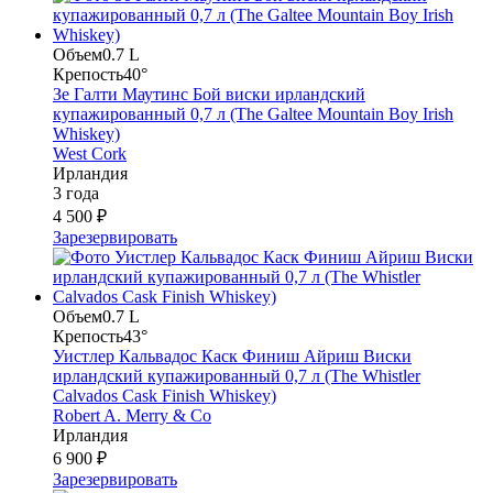
Объем
0.7 L
Крепость
40°
Зе Галти Маутинс Бой виски ирландский
купажированный 0,7 л (The Galtee Mountain Boy Irish
Whiskey)
West Cork
Ирландия
3 года
4 500 ₽
Зарезервировать
Объем
0.7 L
Крепость
43°
Уистлер Кальвадос Каск Финиш Айриш Виски
ирландский купажированный 0,7 л (The Whistler
Calvados Cask Finish Whiskey)
Robert A. Merry & Co
Ирландия
6 900 ₽
Зарезервировать