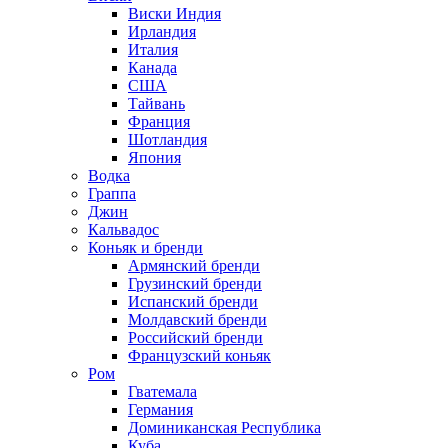
Виски Индия
Ирландия
Италия
Канада
США
Тайвань
Франция
Шотландия
Япония
Водка
Граппа
Джин
Кальвадос
Коньяк и бренди
Армянский бренди
Грузинский бренди
Испанский бренди
Молдавский бренди
Российский бренди
Французский коньяк
Ром
Гватемала
Германия
Доминиканская Республика
Куба