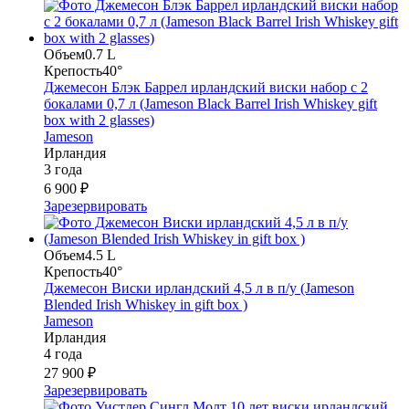
Объем
0.7 L
Крепость
40°
Джемесон Блэк Баррел ирландский виски набор с 2
бокалами 0,7 л (Jameson Black Barrel Irish Whiskey gift
box with 2 glasses)
Jameson
Ирландия
3 года
6 900 ₽
Зарезервировать
Объем
4.5 L
Крепость
40°
Джемесон Виски ирландский 4,5 л в п/у (Jameson
Blended Irish Whiskey in gift box )
Jameson
Ирландия
4 года
27 900 ₽
Зарезервировать