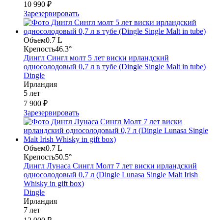
10 990 ₽
Зарезервировать
Объем
0.7 L
Крепость
46.3°
Дингл Сингл молт 5 лет виски ирландский
односолодовый 0,7 л в тубе (Dingle Single Malt in tube)
Dingle
Ирландия
5 лет
7 900 ₽
Зарезервировать
Объем
0.7 L
Крепость
50.5°
Дингл Лунаса Сингл Молт 7 лет виски ирландский
односолодовый 0,7 л (Dingle Lunasa Single Malt Irish
Whisky in gift box)
Dingle
Ирландия
7 лет