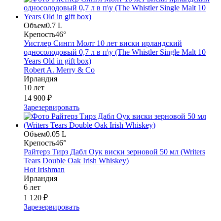
Объем
0.7 L
Крепость
46°
Уистлер Сингл Молт 10 лет виски ирландский
односолодовый 0,7 л в п\у (The Whistler Single Malt 10
Years Old in gift box)
Robert A. Merry & Co
Ирландия
10 лет
14 900 ₽
Зарезервировать
Объем
0.05 L
Крепость
46°
Райтерз Тирз Дабл Оук виски зерновой 50 мл (Writers
Tears Double Oak Irish Whiskey)
Hot Irishman
Ирландия
6 лет
1 120 ₽
Зарезервировать