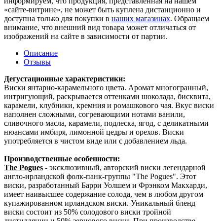
информируем, что продукция, представленная на нашем
«сайте-витрине», не может быть куплена дистанционно и
доступна только для покупки в
наших магазинах
. Обращаем
внимание, что внешний вид товара может отличаться от
изображений на сайте в зависимости от партии.
Описание
Отзывы
Дегустационные характеристики:
Виски янтарно-карамельного цвета. Аромат многогранный,
интригующий, раскрывается оттенками шоколада, бисквита,
карамели, клубники, кремния и ромашкового чая. Вкус виски
наполнен сложными, согревающими нотами ванили,
сливочного масла, карамели, подлеска, ягод, с деликатными
нюансами имбиря, лимонной цедры и орехов. Виски
употребляется в чистом виде или с добавлением льда.
Производственные особенности:
The Pogues
-
эксклюзивный, авторский виски легендарной
англо-ирландской фолк-панк-группы "The Pogues". Этот
виски, разработанный Барри Уолшем и Фрэнком Макхарди,
имеет наивысшее содержание солода, чем в любом другом
купажированном ирландском виски. Уникальный бленд
виски состоит из 50% солодового виски тройной
дистилляции и 50% зернового виски. При производстве