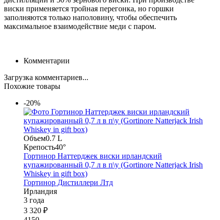
виски применяется тройная перегонка, но горшки
заполняются только наполовину, чтобы обеспечить
максимальное взаимодействие меди с паром.
Комментарии
Загрузка комментариев...
Похожие товары
-20%
Объем
0.7 L
Крепость
40°
Гортинор Наттерджек виски ирландский
купажированный 0,7 л в п\у (Gortinore Natterjack Irish
Whiskey in gift box)
Гортинор Дистиллери Лтд
Ирландия
3 года
3 320 ₽
4150