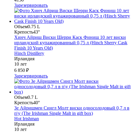
Зарезервировать
Объем
0.75 L
Крепость
43°
Хинч Айриш Виски Шерри Каск Финиш 10 лет виски
ирландский купажированный 0,75 л (Hinch Sherry Cask
Finish 10 Years Old)
Hinch Distillery
Ирландия
10 лет
6 850 ₽
Зарезервировать
Объем
0.7 L
Крепость
40°
Зе Айришмен Сингл Молт виски односолодовый 0,7 л в
п\у (The Irishman Single Malt in gift box)
Hot Irishman
Ирландия
10 лет