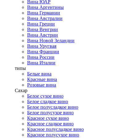
Вина ЮАР
Вина Аргентины
Вина Германии
Вина Австралии
Вина Греции
Вина Венгрии
Вина Австрии
Вина Новой Зеландии
Вина Уругвая
Вина Франции
Вина России
Вина Италии
типы
Белые вина
Красные вина
Розовые вина
Сахар
Белое сухое вино
Белое сладкое вино
Белое полусладкое вино
Белое полусухое вино
Красное сухое вино
Красное сладкое вино
Красное полусладкое вино
Красное полусухое вино