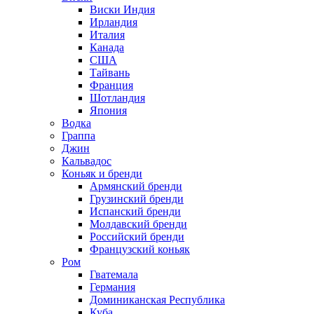
Виски Индия
Ирландия
Италия
Канада
США
Тайвань
Франция
Шотландия
Япония
Водка
Граппа
Джин
Кальвадос
Коньяк и бренди
Армянский бренди
Грузинский бренди
Испанский бренди
Молдавский бренди
Российский бренди
Французский коньяк
Ром
Гватемала
Германия
Доминиканская Республика
Куба