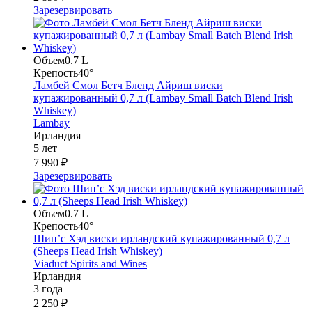
Зарезервировать
Объем
0.7 L
Крепость
40°
Ламбей Смол Бетч Бленд Айриш виски
купажированный 0,7 л (Lambay Small Batch Blend Irish
Whiskey)
Lambay
Ирландия
5 лет
7 990 ₽
Зарезервировать
Объем
0.7 L
Крепость
40°
Шип’с Хэд виски ирландский купажированный 0,7 л
(Sheeps Head Irish Whiskey)
Viaduct Spirits and Wines
Ирландия
3 года
2 250 ₽