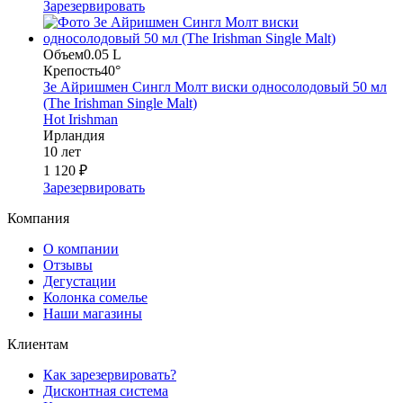
Зарезервировать
Объем
0.05 L
Крепость
40°
Зе Айришмен Сингл Молт виски односолодовый 50 мл
(The Irishman Single Malt)
Hot Irishman
Ирландия
10 лет
1 120 ₽
Зарезервировать
Компания
О компании
Отзывы
Дегустации
Колонка сомелье
Наши магазины
Клиентам
Как зарезервировать?
Дисконтная система