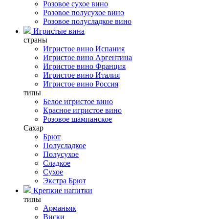
Розовое сухое вино
Розовое полусухое вино
Розовое полусладкое вино
Игристые вина
страны
Игристое вино Испания
Игристое вино Аргентина
Игристое вино Франция
Игристое вино Италия
Игристое вино Россия
типы
Белое игристое вино
Красное игристое вино
Розовое шампанское
Сахар
Брют
Полусладкое
Полусухое
Сладкое
Сухое
Экстра Брют
Крепкие напитки
типы
Арманьяк
Виски