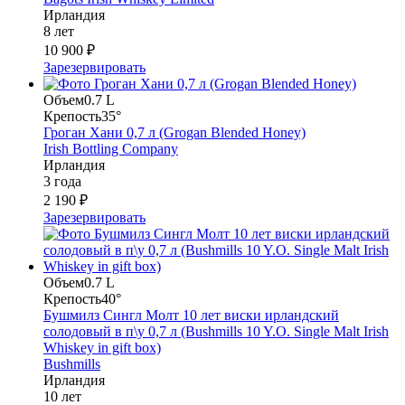
Ирландия
8 лет
10 900 ₽
Зарезервировать
Объем
0.7 L
Крепость
35°
Гроган Хани 0,7 л (Grogan Blended Honey)
Irish Bottling Company
Ирландия
3 года
2 190 ₽
Зарезервировать
Объем
0.7 L
Крепость
40°
Бушмилз Сингл Молт 10 лет виски ирландский
солодовый в п\у 0,7 л (Bushmills 10 Y.O. Single Malt Irish
Whiskey in gift box)
Bushmills
Ирландия
10 лет