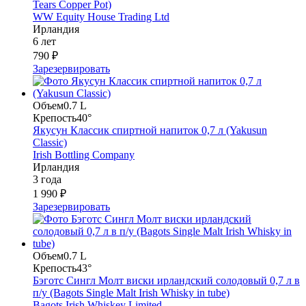
Tears Copper Pot)
WW Equity House Trading Ltd
Ирландия
6 лет
790 ₽
Зарезервировать
Объем
0.7 L
Крепость
40°
Якусун Классик спиртной напиток 0,7 л (Yakusun
Classic)
Irish Bottling Company
Ирландия
3 года
1 990 ₽
Зарезервировать
Объем
0.7 L
Крепость
43°
Бэготс Сингл Молт виски ирландский солодовый 0,7 л в
п/у (Bagots Single Malt Irish Whisky in tube)
Bagots Irish Whiskey Limited