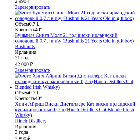
2 990 ₽
Зарезервировать
Объем
0.7 L
Крепость
40°
Бушмилз Сингл Молт 21 год виски ирландский
солодовый 0,7 л в п\у (Bushmills 21 Years Old in gift box)
Bushmills
Ирландия
21 год
42 000 ₽
Зарезервировать
Объем
0.7 L
Крепость
40°
Хинч Айриш Виски Дистиллерс Кат виски ирландский
купажированный 0,7 л (Hinch Distillers Cut Blended Irish
Whisky)
Hinch Distillery
Ирландия
3 года
2 890 ₽