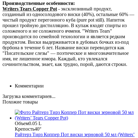
Производственные особенности:
Writers Tears Copper Pot
- эксклюзивный продукт,
созданный из односолодового виски (40%), остальные 60% —
чистый продукт перегонного куба (pure pot still). Напиток
прошел тройную дистилляцию. В купаж входят спирты из
соложеного и не соложеного ячменя. "Writers Tears"
производится по семейной технологии и является редким
продуктом. Виски выдерживается в дубовых бочках из-под
бурбона в течение 6 лет. Название виски переводится как
"Писательские слезы" — поэтическое и многозначительное
имя, не лишенное юмора. Каждый, кто увлекался
сочинительством, знает, как трудно, порой, даются строки.
Комментарии
Загрузка комментариев...
Похожие товары
Объем
0.05 L
Крепость
40°
Райтерз Тирз Коппер Пот виски зерновой 50 мл (Writers’