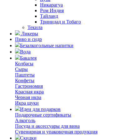
Никарагуа
Ром Индия
Тайланд
Тринидад и Тобаго
Текила
Ликеры
Пиво и сидр
Безалкогольные напитки
Вода
Бакалея
Колбасы
Сыры
Паштеты
Конфеты
Гастрономия
Красная икра
Черная икра
Икра щуки
Идеи для подарков
Подарочные сертификаты
Алкоголь
Посуда и аксессуары для вина
Сувенирная и упаковочная продукция
Скидки