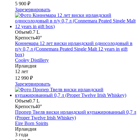
5 900 ₽
Зарезервировать
Объем
0.7 L
Крепость
40°
Коннемара 12 лет виски ирландский односолодовый в
п/у 0,7 л (Connemara Peated Single Malt 12 years in gift
box)
Cooley Distillery
Ирландия
12 лет
12 990 ₽
Зарезервировать
Объем
0.7 L
Крепость
40°
Пропер Твелв виски ирландский купажированный 0,7 л
(Proper Twelve Irish Whiskey)
Eire Born Spirits
Ирландия
3 года