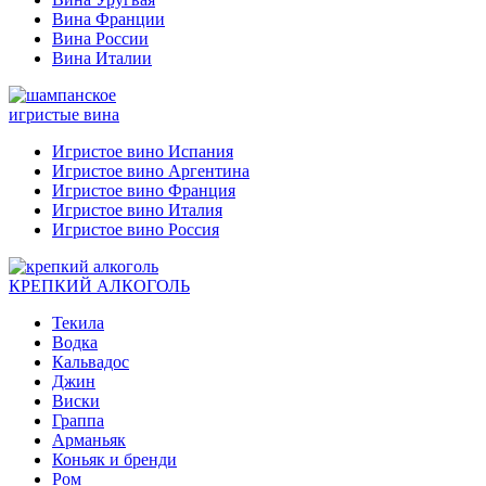
Вина Франции
Вина России
Вина Италии
игристые вина
Игристое вино Испания
Игристое вино Аргентина
Игристое вино Франция
Игристое вино Италия
Игристое вино Россия
КРЕПКИЙ АЛКОГОЛЬ
Текила
Водка
Кальвадос
Джин
Виски
Граппа
Арманьяк
Коньяк и бренди
Ром