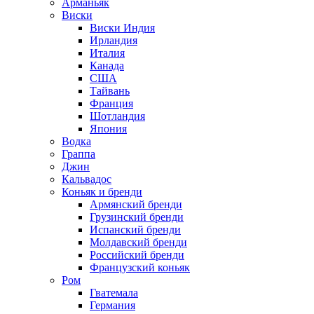
Арманьяк
Виски
Виски Индия
Ирландия
Италия
Канада
США
Тайвань
Франция
Шотландия
Япония
Водка
Граппа
Джин
Кальвадос
Коньяк и бренди
Армянский бренди
Грузинский бренди
Испанский бренди
Молдавский бренди
Российский бренди
Французский коньяк
Ром
Гватемала
Германия