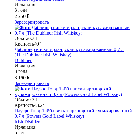
Ирландия
3 года
2 250 ₽
Зарезервировать
Объем
0.7 L
Крепость
40°
Даблинер виски ирландский купажированный 0,7 л
(The Dubliner Irish Whiskey)
Dubliner
Ирландия
3 года
3 190 ₽
Зарезервировать
Объем
0.7 L
Крепость
43.2°
Пауэрс Голд Лэйбл виски ирландский купажированный
0,7 л (Powers Gold Label Whiskey)
Irish Distillers
Ирландия
5 лет