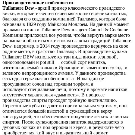
Производственные особенности:
Tullamore Dew
- яркий пример классического ирландского
виски, который известен своей мягкостью и деликатностью,
благодаря его созданию компанией Талламор, которая была
основана в 1829 году Майклом Моллоем. На данный момент
правами на виски Tullamore Dew владеет Cantrell & Cochrane.
Компания приложила все усилия, чтобы вернуть марке место
на рынке и обратиться к истокам славных традиций Tullamore
Dew, например, в 2014 году производство вернулось на свое
родное место, в графство Талламор. В производстве купажа
Tullamore DEW используется три вида виски: зерновой,
односолодовый и pot still — особый сорт напитка,
изготавливаемый только в Ирландии из ячменного солода и
зеленого непророщенного ячменя. У данного производства
есть одна серьезная особенность - в Ирландии не
просушивают солод над горящим торфом, а
используют специальные печи, поэтому в аромате напитков
отсутствует характерная «дымность». В процессе
производства спирты проходят тройную дистилляцию.
Перегонные кубы создают по оригинальным чертежам, они
отличаются большой высотой и сужающейся к верху
конструкцией, что обеспечивает получение лёгких и чистых
спиртов. После купажирования напиток выдерживается в
дубовых бочках из-под бурбона и хереса, в результате чего
приобретает мягкий вкус и выразительный аромат.