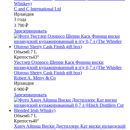
Whiskey)
C and C International Ltd
Ирландия
3 года
3 790 ₽
Зарезервировать
Объем
0.7 L
Крепость
43°
Уистлер Олоросо Шерри Каск Финиш виски
ирландский купажированный в п\у 0,7 л (The Whistler
Oloroso Sherry Cask Finish gift box)
Robert A. Merry & Co
Ирландия
6 900 ₽
Зарезервировать
Объем
0.7 L
Крепость
40°
Хинч Айриш Виски Дистиллерс Кат виски ирландский