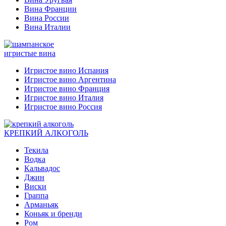
Вина Франции
Вина России
Вина Италии
игристые вина
Игристое вино Испания
Игристое вино Аргентина
Игристое вино Франция
Игристое вино Италия
Игристое вино Россия
КРЕПКИЙ АЛКОГОЛЬ
Текила
Водка
Кальвадос
Джин
Виски
Граппа
Арманьяк
Коньяк и бренди
Ром