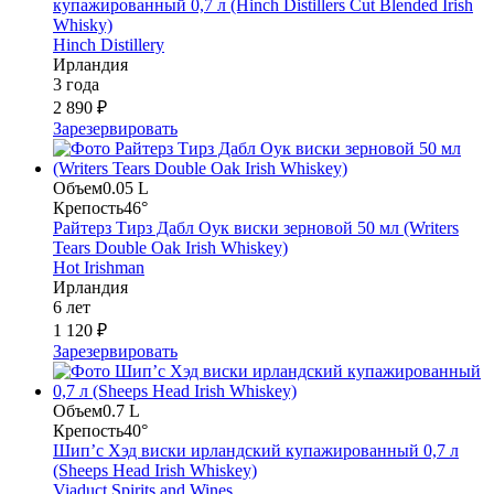
купажированный 0,7 л (Hinch Distillers Cut Blended Irish
Whisky)
Hinch Distillery
Ирландия
3 года
2 890 ₽
Зарезервировать
Объем
0.05 L
Крепость
46°
Райтерз Тирз Дабл Оук виски зерновой 50 мл (Writers
Tears Double Oak Irish Whiskey)
Hot Irishman
Ирландия
6 лет
1 120 ₽
Зарезервировать
Объем
0.7 L
Крепость
40°
Шип’с Хэд виски ирландский купажированный 0,7 л
(Sheeps Head Irish Whiskey)
Viaduct Spirits and Wines