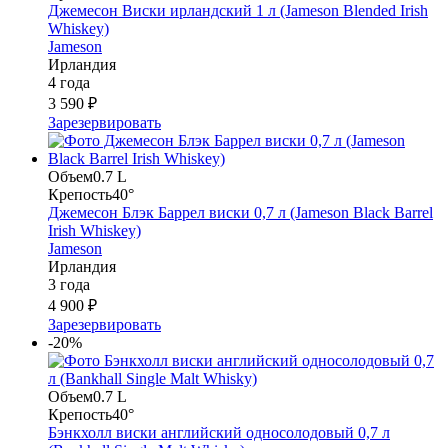
Джемесон Виски ирландский 1 л (Jameson Blended Irish
Whiskey)
Jameson
Ирландия
4 года
3 590 ₽
Зарезервировать
Объем
0.7 L
Крепость
40°
Джемесон Блэк Баррел виски 0,7 л (Jameson Black Barrel
Irish Whiskey)
Jameson
Ирландия
3 года
4 900 ₽
Зарезервировать
-20%
Объем
0.7 L
Крепость
40°
Бэнкхолл виски английский односолодовый 0,7 л