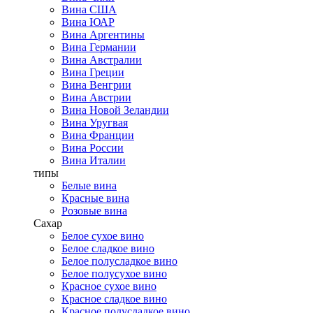
Вина США
Вина ЮАР
Вина Аргентины
Вина Германии
Вина Австралии
Вина Греции
Вина Венгрии
Вина Австрии
Вина Новой Зеландии
Вина Уругвая
Вина Франции
Вина России
Вина Италии
типы
Белые вина
Красные вина
Розовые вина
Сахар
Белое сухое вино
Белое сладкое вино
Белое полусладкое вино
Белое полусухое вино
Красное сухое вино
Красное сладкое вино
Красное полусладкое вино