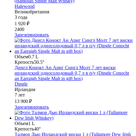
(Bankhall Single Malt Whisky)
Halewood
Великобритания
3 года
1 920 ₽
2400
Зарезервировать
Объем
0.7 L
Крепость
50.5°
Дингл Конокт Ан Ариг Сингл Молт 7 лет виски
ирландский односолодовый 0,7 л в п/у (Dingle Conocht
an Earraigh Single Malt in gift box)
Dingle
Ирландия
7 лет
13 900 ₽
Зарезервировать
Объем
1 L
Крепость
40°
Талмор Дью Ирландский виски 1 л (Tullamore Dew Irish