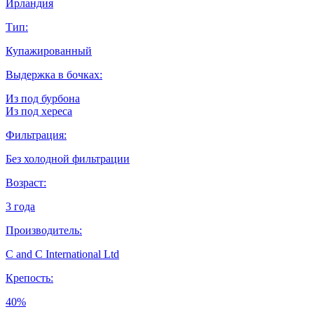
Ирландия
Тип:
Купажированный
Выдержка в бочках:
Из под бурбона
Из под хереса
Фильтрация:
Без холодной фильтрации
Возраст:
3 года
Производитель:
C and C International Ltd
Крепость:
40%