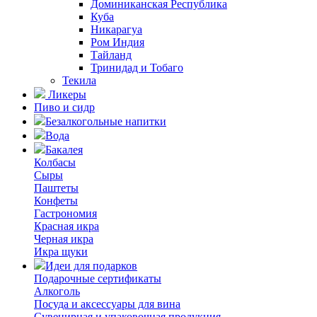
Доминиканская Республика
Куба
Никарагуа
Ром Индия
Тайланд
Тринидад и Тобаго
Текила
Ликеры
Пиво и сидр
Безалкогольные напитки
Вода
Бакалея
Колбасы
Сыры
Паштеты
Конфеты
Гастрономия
Красная икра
Черная икра
Икра щуки
Идеи для подарков
Подарочные сертификаты
Алкоголь
Посуда и аксессуары для вина
Сувенирная и упаковочная продукция