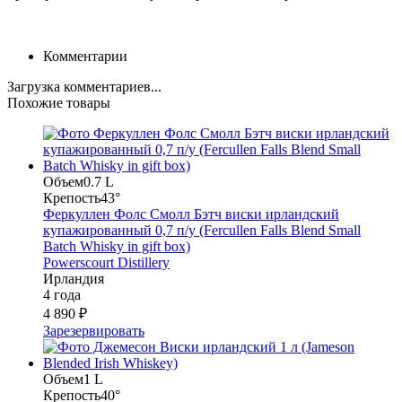
Комментарии
Загрузка комментариев...
Похожие товары
Объем
0.7 L
Крепость
43°
Феркуллен Фолс Смолл Бэтч виски ирландский
купажированный 0,7 п/у (Fercullen Falls Blend Small
Batch Whisky in gift box)
Powerscourt Distillery
Ирландия
4 года
4 890 ₽
Зарезервировать
Объем
1 L
Крепость
40°