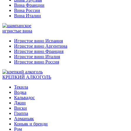
Вина Франции
Вина России
Вина Италии
игристые вина
Игристое вино Испания
Игристое вино Аргентина
Игристое вино Франция
Игристое вино Италия
Игристое вино Россия
КРЕПКИЙ АЛКОГОЛЬ
Текила
Водка
Кальвадос
Джин
Виски
Граппа
Арманьяк
Коньяк и бренди
Ром