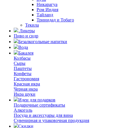
Никарагуа
Ром Индия
Тайланд
Тринидад и Тобаго
Текила
Ликеры
Пиво и сидр
Безалкогольные напитки
Вода
Бакалея
Колбасы
Сыры
Паштеты
Конфеты
Гастрономия
Красная икра
Черная икра
Икра щуки
Идеи для подарков
Подарочные сертификаты
Алкоголь
Посуда и аксессуары для вина
Сувенирная и упаковочная продукция
Скидки