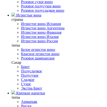
Розовое сухое вино
Розовое полусухое вино
Розовое полусладкое вино
Игристые вина
страны
Игристое вино Испания
Игристое вино Аргентина
Игристое вино Франция
Игристое вино Италия
Игристое вино Россия
типы
Белое игристое вино
Красное игристое вино
Розовое шампанское
Сахар
Брют
Полусладкое
Полусухое
Сладкое
Сухое
Экстра Брют
Крепкие напитки
типы
Арманьяк
Виски