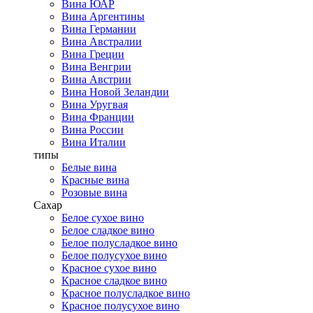
Вина ЮАР
Вина Аргентины
Вина Германии
Вина Австралии
Вина Греции
Вина Венгрии
Вина Австрии
Вина Новой Зеландии
Вина Уругвая
Вина Франции
Вина России
Вина Италии
типы
Белые вина
Красные вина
Розовые вина
Сахар
Белое сухое вино
Белое сладкое вино
Белое полусладкое вино
Белое полусухое вино
Красное сухое вино
Красное сладкое вино
Красное полусладкое вино
Красное полусухое вино