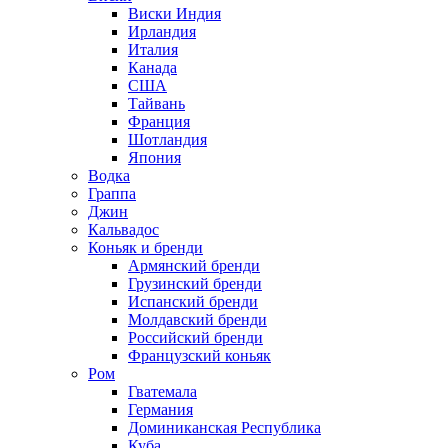
Виски Индия
Ирландия
Италия
Канада
США
Тайвань
Франция
Шотландия
Япония
Водка
Граппа
Джин
Кальвадос
Коньяк и бренди
Армянский бренди
Грузинский бренди
Испанский бренди
Молдавский бренди
Российский бренди
Французский коньяк
Ром
Гватемала
Германия
Доминиканская Республика
Куба