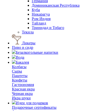
Германия
Доминиканская Республика
Куба
Никарагуа
Ром Индия
Тайланд
Тринидад и Тобаго
Текила
Ликеры
Пиво и сидр
Безалкогольные напитки
Вода
Бакалея
Колбасы
Сыры
Паштеты
Конфеты
Гастрономия
Красная икра
Черная икра
Икра щуки
Идеи для подарков
Подарочные сертификаты