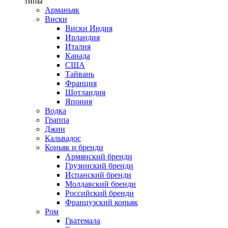
типы
Арманьяк
Виски
Виски Индия
Ирландия
Италия
Канада
США
Тайвань
Франция
Шотландия
Япония
Водка
Граппа
Джин
Кальвадос
Коньяк и бренди
Армянский бренди
Грузинский бренди
Испанский бренди
Молдавский бренди
Российский бренди
Французский коньяк
Ром
Гватемала