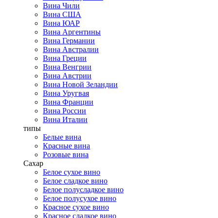
Вина Чили
Вина США
Вина ЮАР
Вина Аргентины
Вина Германии
Вина Австралии
Вина Греции
Вина Венгрии
Вина Австрии
Вина Новой Зеландии
Вина Уругвая
Вина Франции
Вина России
Вина Италии
типы
Белые вина
Красные вина
Розовые вина
Сахар
Белое сухое вино
Белое сладкое вино
Белое полусладкое вино
Белое полусухое вино
Красное сухое вино
Красное сладкое вино