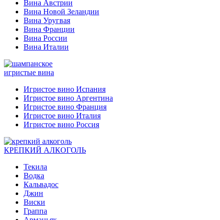
Вина Австрии
Вина Новой Зеландии
Вина Уругвая
Вина Франции
Вина России
Вина Италии
игристые вина
Игристое вино Испания
Игристое вино Аргентина
Игристое вино Франция
Игристое вино Италия
Игристое вино Россия
КРЕПКИЙ АЛКОГОЛЬ
Текила
Водка
Кальвадос
Джин
Виски
Граппа
Арманьяк