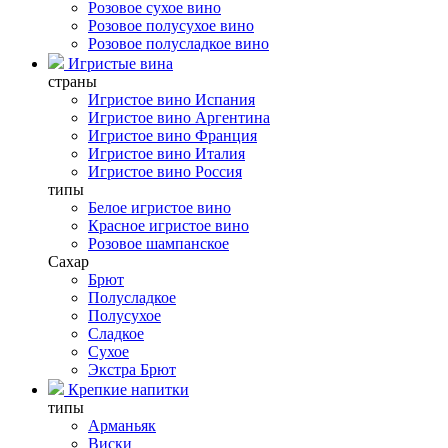
Розовое сухое вино
Розовое полусухое вино
Розовое полусладкое вино
Игристые вина
страны
Игристое вино Испания
Игристое вино Аргентина
Игристое вино Франция
Игристое вино Италия
Игристое вино Россия
типы
Белое игристое вино
Красное игристое вино
Розовое шампанское
Сахар
Брют
Полусладкое
Полусухое
Сладкое
Сухое
Экстра Брют
Крепкие напитки
типы
Арманьяк
Виски