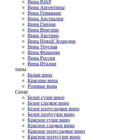
Вина ЮАР
Вина Аргентины
Вина Германии
Вина Австралии
Вина Греции
Вина Венгрии
Вина Австрии
Вина Новой Зеландии
Вина Уругвая
Вина Франции
Вина России
Вина Италии
типы
Белые вина
Красные вина
Розовые вина
Сахар
Белое сухое вино
Белое сладкое вино
Белое полусладкое вино
Белое полусухое вино
Красное сухое вино
Красное сладкое вино
Красное полусладкое вино
Красное полусухое вино