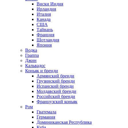
Виски Индия
Ирландия
Италия
Канада
США
Тайвань
Франция
Шотландия
Япония
Водка
Граппа
Джин
Кальвадос
Коньяк и бренди
Армянский бренди
Грузинский бренди
Испанский бренди
Молдавский бренди
Российский бренди
Французский коньяк
Ром
Гватемала
Германия
Доминиканская Республика
Куба