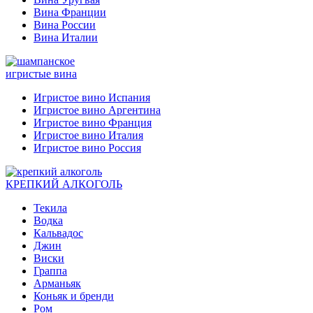
Вина Франции
Вина России
Вина Италии
игристые вина
Игристое вино Испания
Игристое вино Аргентина
Игристое вино Франция
Игристое вино Италия
Игристое вино Россия
КРЕПКИЙ АЛКОГОЛЬ
Текила
Водка
Кальвадос
Джин
Виски
Граппа
Арманьяк
Коньяк и бренди
Ром