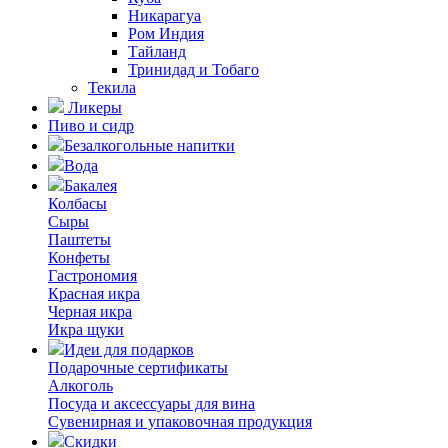
Никарагуа
Ром Индия
Тайланд
Тринидад и Тобаго
Текила
Ликеры
Пиво и сидр
Безалкогольные напитки
Вода
Бакалея
Колбасы
Сыры
Паштеты
Конфеты
Гастрономия
Красная икра
Черная икра
Икра щуки
Идеи для подарков
Подарочные сертификаты
Алкоголь
Посуда и аксессуары для вина
Сувенирная и упаковочная продукция
Скидки