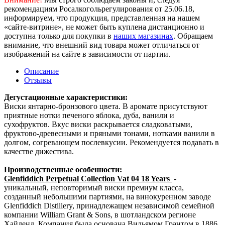
рекомендациям Росалкогольрегулирования от 25.06.18,
информируем, что продукция, представленная на нашем
«сайте-витрине», не может быть куплена дистанционно и
доступна только для покупки в
наших магазинах
. Обращаем
внимание, что внешний вид товара может отличаться от
изображений на сайте в зависимости от партии.
Описание
Отзывы
Дегустационные характеристики:
Виски янтарно-бронзового цвета. В аромате присутствуют
приятные нотки печеного яблока, дуба, ванили и
сухофруктов. Вкус виски раскрывается сладковатыми,
фруктово-древесными и пряными тонами, нотками ванили в
долгом, согревающем послевкусии. Рекомендуется подавать в
качестве дижестива.
Производственные особенности:
Glenfiddich Perpetual Collection Vat 04 18 Years
-
уникальный, неповторимый виски премиум класса,
созданный небольшими партиями, на винокуренном заводе
Glenfiddich Distillery, принадлежащем независимой семейной
компании William Grant & Sons, в шотландском регионе
Хайленд. Компания была основана Вильямом Грантом в 1886