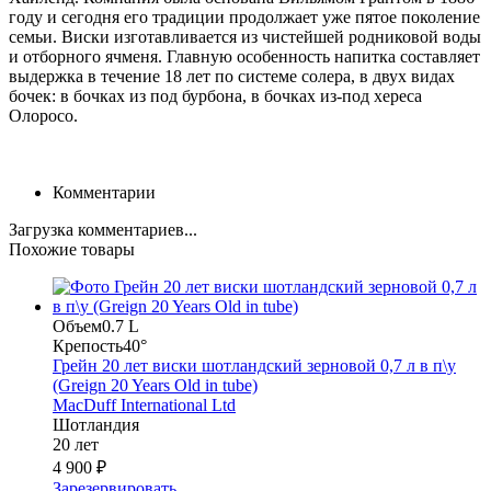
году и сегодня его традиции продолжает уже пятое поколение
семьи. Виски изготавливается из чистейшей родниковой воды
и отборного ячменя. Главную особенность напитка составляет
выдержка в течение 18 лет по системе солера, в двух видах
бочек: в бочках из под бурбона, в бочках из-под хереса
Олоросо.
Комментарии
Загрузка комментариев...
Похожие товары
Объем
0.7 L
Крепость
40°
Грейн 20 лет виски шотландский зерновой 0,7 л в п\у
(Greign 20 Years Old in tube)
MacDuff International Ltd
Шотландия
20 лет
4 900 ₽
Зарезервировать