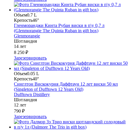
Объем
0.7 L
Крепость
46°
Гленморанджи Кинта Рубан виски в п\у 0,7 л
(Glenmorangie The Quinta Ruban in gift box)
Glenmorangie
Шотландия
14 лет
8 250 ₽
Зарезервировать
Объем
0.05 L
Крепость
40°
Синглтон Вискокурня Даффтаун 12 лет виски 50 мл
(Singleton of Dufftown 12 Years Old)
Dufftown Distillery
Шотландия
12 лет
790 ₽
Зарезервировать