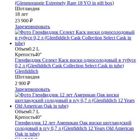
(Glenmorangie Extremely Rare 18 YO in gift box)
Шотландия
18 лет
23 900 ₽
Зарезервировать
Объем
0.2 L
Крепость
40°
Гленфиддик Селект Каск виски односолодовый в тубусе
0,2 л (Glenfiddich Cask Collection Select Cask in tube)
Glenfiddich
Шотландия
2 900 ₽
Зарезервировать
Объем
0.7 L
Крепость
40°
Гленфиддик 12 лет Американ Оак виски шотландский
солодовый в п/у 0,7 л (Glenfiddich 12 Years Old American
Oak in tube)