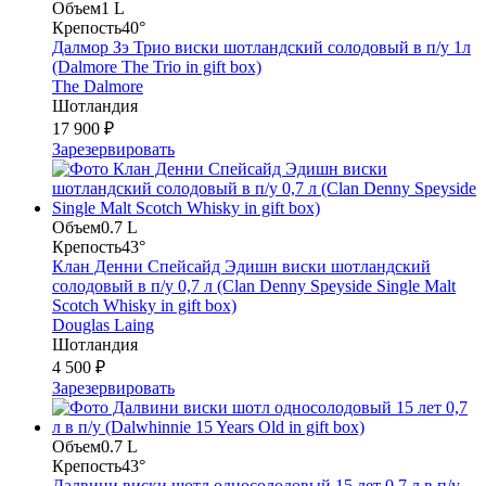
Объем
1 L
Крепость
40°
Далмор Зэ Трио виски шотландский солодовый в п/у 1л
(Dalmore The Trio in gift box)
The Dalmore
Шотландия
17 900 ₽
Зарезервировать
Объем
0.7 L
Крепость
43°
Клан Денни Спейсайд Эдишн виски шотландский
солодовый в п/у 0,7 л (Clan Denny Speyside Single Malt
Scotch Whisky in gift box)
Douglas Laing
Шотландия
4 500 ₽
Зарезервировать
Объем
0.7 L
Крепость
43°
Далвини виски шотл односолодовый 15 лет 0,7 л в п/у