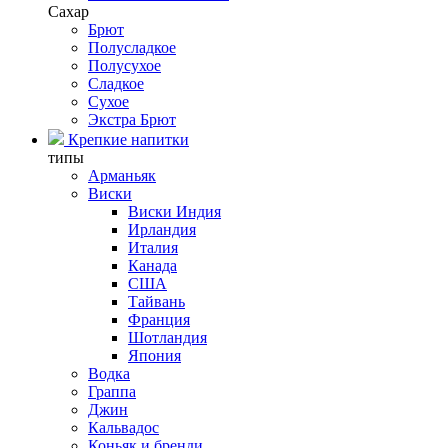
Сахар
Брют
Полусладкое
Полусухое
Сладкое
Сухое
Экстра Брют
Крепкие напитки
типы
Арманьяк
Виски
Виски Индия
Ирландия
Италия
Канада
США
Тайвань
Франция
Шотландия
Япония
Водка
Граппа
Джин
Кальвадос
Коньяк и бренди