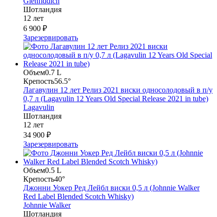
Glenfiddich
Шотландия
12 лет
6 900 ₽
Зарезервировать
Объем
0.7 L
Крепость
56.5°
Лагавулин 12 лет Релиз 2021 виски односолодовый в п/у
0,7 л (Lagavulin 12 Years Old Special Release 2021 in tube)
Lagavulin
Шотландия
12 лет
34 900 ₽
Зарезервировать
Объем
0.5 L
Крепость
40°
Джонни Уокер Ред Лейбл виски 0,5 л (Johnnie Walker
Red Label Blended Scotch Whisky)
Johnnie Walker
Шотландия