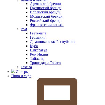
Армянский бренди
Грузинский бренди
Испанский бренди
Молдавский бренди
Российский бренди
Французский коньяк
Ром
Гватемала
Германия
Доминиканская Республика
Куба
Никарагуа
Ром Индия
Тайланд
Тринидад и Тобаго
Текила
Ликеры
Пиво и сидр