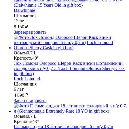
(Dalwhinnie 15 Years Old in gift box)
Dalwhinnie
Шотландия
15 лет
8 150 ₽
Зарезервировать
Объем
0.7 L
Крепость
40°
Лох Ломонд Олоросо Шерри Каск виски шотландский
солодовый в п/у 0,7 л (Loch Lomond Oloroso Sherry Cask
in gift box)
Loch Lomond
Шотландия
6 лет
4 890 ₽
Зарезервировать
Объем
0.7 L
Крепость
43°
Гленморанджи 18 лет виски солодовый в п/у 0,7 л