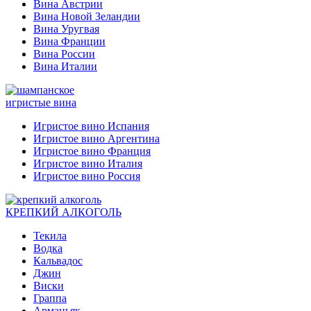
Вина Австрии
Вина Новой Зеландии
Вина Уругвая
Вина Франции
Вина России
Вина Италии
игристые вина
Игристое вино Испания
Игристое вино Аргентина
Игристое вино Франция
Игристое вино Италия
Игристое вино Россия
КРЕПКИЙ АЛКОГОЛЬ
Текила
Водка
Кальвадос
Джин
Виски
Граппа
Арманьяк