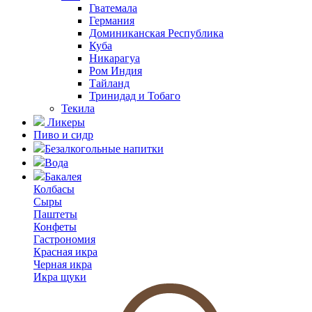
Гватемала
Германия
Доминиканская Республика
Куба
Никарагуа
Ром Индия
Тайланд
Тринидад и Тобаго
Текила
Ликеры
Пиво и сидр
Безалкогольные напитки
Вода
Бакалея
Колбасы
Сыры
Паштеты
Конфеты
Гастрономия
Красная икра
Черная икра
Икра щуки