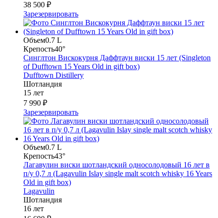
38 500 ₽
Зарезервировать
Объем
0.7 L
Крепость
40°
Синглтон Вискокурня Даффтаун виски 15 лет (Singleton
of Dufftown 15 Years Old in gift box)
Dufftown Distillery
Шотландия
15 лет
7 990 ₽
Зарезервировать
Объем
0.7 L
Крепость
43°
Лагавулин виски шотландский односолодовый 16 лет в
п/у 0,7 л (Lagavulin Islay single malt scotch whisky 16 Years
Old in gift box)
Lagavulin
Шотландия
16 лет