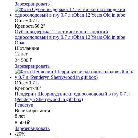
Зарезервировать
Объем
0.7 L
Крепость
56.2°
Оубэн выдержка 12 лет виски шотландский
односолодовый в п\у 0,7 л (Oban 12 Years Old in tube
Oban
Шотландия
12 лет
24 500 ₽
Зарезервировать
Объем
0.7 L
Крепость
46°
Пендерин Шерривуд виски односолодовый в п/у 0,7 л
(Penderyn Sherrywood in gift box)
Penderyn
Великобритания
8 лет
8 500 ₽
Зарезервировать
-20%