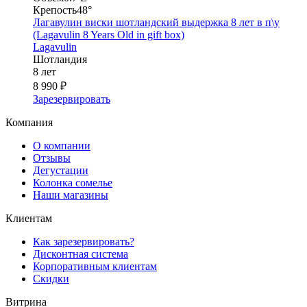
Крепость
48°
Лагавулин виски шотландский выдержка 8 лет в п\у
(Lagavulin 8 Years Old in gift box)
Lagavulin
Шотландия
8 лет
8 990 ₽
Зарезервировать
Компания
О компании
Отзывы
Дегустации
Колонка сомелье
Наши магазины
Клиентам
Как зарезервировать?
Дисконтная система
Корпоративным клиентам
Скидки
Витрина