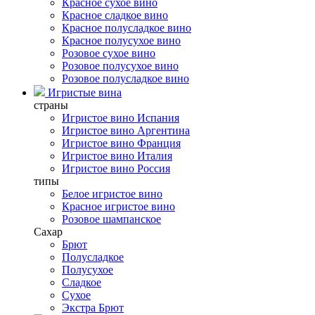
Красное сухое вино
Красное сладкое вино
Красное полусладкое вино
Красное полусухое вино
Розовое сухое вино
Розовое полусухое вино
Розовое полусладкое вино
Игристые вина
страны
Игристое вино Испания
Игристое вино Аргентина
Игристое вино Франция
Игристое вино Италия
Игристое вино Россия
типы
Белое игристое вино
Красное игристое вино
Розовое шампанское
Сахар
Брют
Полусладкое
Полусухое
Сладкое
Сухое
Экстра Брют