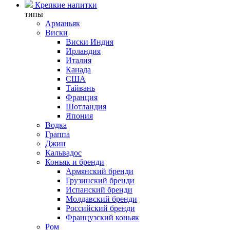
Крепкие напитки
типы
Арманьяк
Виски
Виски Индия
Ирландия
Италия
Канада
США
Тайвань
Франция
Шотландия
Япония
Водка
Граппа
Джин
Кальвадос
Коньяк и бренди
Армянский бренди
Грузинский бренди
Испанский бренди
Молдавский бренди
Российский бренди
Французский коньяк
Ром