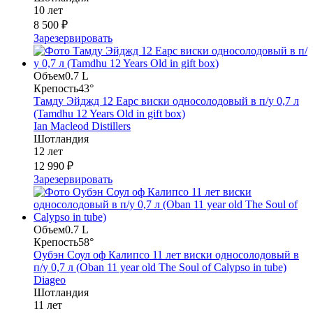
10 лет
8 500 ₽
Зарезервировать
Объем
0.7 L
Крепость
43°
Тамду Эйджд 12 Еарс виски односолодовый в п/у 0,7 л
(Tamdhu 12 Years Old in gift box)
Ian Macleod Distillers
Шотландия
12 лет
12 990 ₽
Зарезервировать
Объем
0.7 L
Крепость
58°
Оубэн Соул оф Калипсо 11 лет виски односолодовый в
п/у 0,7 л (Oban 11 year old The Soul of Calypso in tube)
Diageo
Шотландия
11 лет