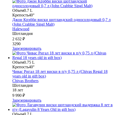
Объем
0.7 L
Крепость
40°
Джон Крэбби виски шотландский односолодовый 0,7 л
(John Crabbie Singl Malt)
Halewood
Шотландия
2 632 ₽
3290
Зарезервировать
Объем
0.75 L
Крепость
40°
Чивас Ригал 18 лет виски в п/у 0,75 л (Chivas Regal 18
years old in gift box)
Chivas Brothers
Шотландия
18 лет
9 990 ₽
Зарезервировать
Объем
0.7 L