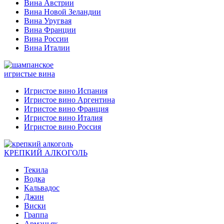
Вина Австрии
Вина Новой Зеландии
Вина Уругвая
Вина Франции
Вина России
Вина Италии
игристые вина
Игристое вино Испания
Игристое вино Аргентина
Игристое вино Франция
Игристое вино Италия
Игристое вино Россия
КРЕПКИЙ АЛКОГОЛЬ
Текила
Водка
Кальвадос
Джин
Виски
Граппа
Арманьяк