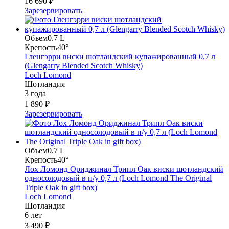
16 690 ₽
Зарезервировать
Объем
0.7 L
Крепость
40°
Гленгэрри виски шотландский купажированный 0,7 л
(Glengarry Blended Scotch Whisky)
Loch Lomond
Шотландия
3 года
1 890 ₽
Зарезервировать
Объем
0.7 L
Крепость
40°
Лох Ломонд Ориджинал Трипл Оак виски шотландский
односолодовый в п/у 0,7 л (Loch Lomond The Original
Triple Oak in gift box)
Loch Lomond
Шотландия
6 лет
3 490 ₽