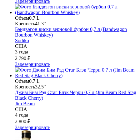
Зарезервировать
Объем
0.7 L
Крепость
41.3°
Бэндвэгон виски зерновой бурбон 0,7 л (Bandwagon
Bourbon Whiskey)
Sodiko
США
3 года
2 790 ₽
Зарезервировать
Объем
0.7 L
Крепость
32.5°
Джим Бим Рэд Стаг Блэк Черри 0,7 л (Jim Beam Red Stag
Black Cherry)
Jim Beam
США
4 года
2 800 ₽
Зарезервировать