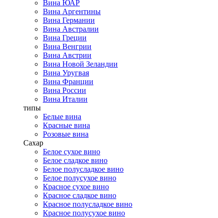
Вина ЮАР
Вина Аргентины
Вина Германии
Вина Австралии
Вина Греции
Вина Венгрии
Вина Австрии
Вина Новой Зеландии
Вина Уругвая
Вина Франции
Вина России
Вина Италии
типы
Белые вина
Красные вина
Розовые вина
Сахар
Белое сухое вино
Белое сладкое вино
Белое полусладкое вино
Белое полусухое вино
Красное сухое вино
Красное сладкое вино
Красное полусладкое вино
Красное полусухое вино