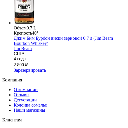
Объем
0.7 L
Крепость
40°
Джим Бим Бурбон виски зерновой 0,7 л (Jim Beam
Bourbon Whiskey)
Jim Beam
США
4 года
2 800 ₽
Зарезервировать
Компания
О компании
Отзывы
Дегустации
Колонка сомелье
Наши магазины
Клиентам