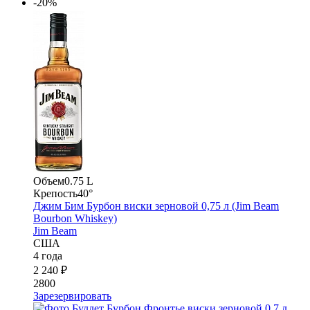
-20%
Объем
0.75 L
Крепость
40°
Джим Бим Бурбон виски зерновой 0,75 л (Jim Beam
Bourbon Whiskey)
Jim Beam
США
4 года
2 240 ₽
2800
Зарезервировать