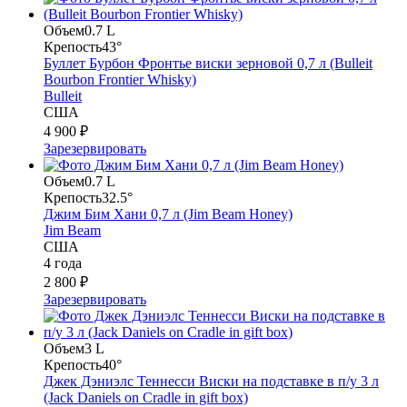
Объем
0.7 L
Крепость
43°
Буллет Бурбон Фронтье виски зерновой 0,7 л (Bulleit
Bourbon Frontier Whisky)
Bulleit
США
4 900 ₽
Зарезервировать
Объем
0.7 L
Крепость
32.5°
Джим Бим Хани 0,7 л (Jim Beam Honey)
Jim Beam
США
4 года
2 800 ₽
Зарезервировать
Объем
3 L
Крепость
40°
Джек Дэниэлс Теннесси Виски на подставке в п/у 3 л
(Jack Daniels on Cradle in gift box)