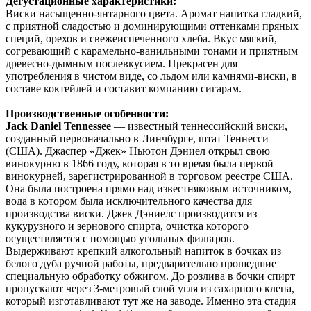
Дегустационные характеристики:
Виски насыщенно-янтарного цвета. Аромат напитка гладкий,
с приятной сладостью и доминирующими оттенками пряных
специй, орехов и свежеиспеченного хлеба. Вкус мягкий,
согревающий с карамельно-ванильными тонами и приятным
древесно-дымным послевкусием. Прекрасен для
употребления в чистом виде, со льдом или камнями-виски, в
составе коктейлей и составит компанию сигарам.
Производственные особенности:
Jack Daniel Tennessee
— известный теннессийский виски,
созданный первоначально в Линчбурге, штат Теннесси
(США). Джаспер «Джек» Ньютон Дэниел открыл свою
винокурню в 1866 году, которая в то время была первой
винокурней, зарегистрированной в торговом реестре США.
Она была построена прямо над известняковым источником,
вода в котором была исключительного качества для
производства виски. Джек Дэниелс производится из
кукурузного и зернового спирта, очистка которого
осуществляется с помощью угольных фильтров.
Выдерживают крепкий алкогольный напиток в бочках из
белого дуба ручной работы, предварительно прошедшие
специальную обработку обжигом. До розлива в бочки спирт
пропускают через 3-метровый слой угля из сахарного клена,
который изготавливают тут же на заводе. Именно эта стадия