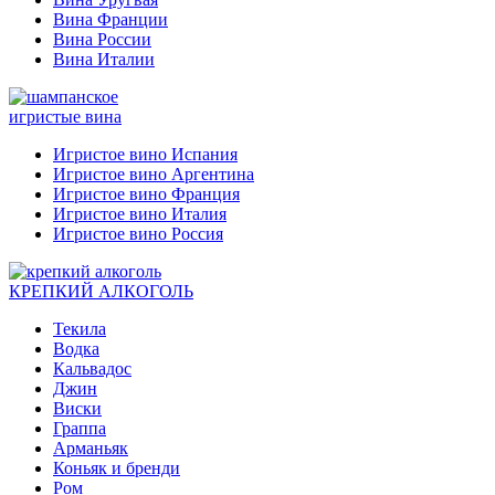
Вина Франции
Вина России
Вина Италии
игристые вина
Игристое вино Испания
Игристое вино Аргентина
Игристое вино Франция
Игристое вино Италия
Игристое вино Россия
КРЕПКИЙ АЛКОГОЛЬ
Текила
Водка
Кальвадос
Джин
Виски
Граппа
Арманьяк
Коньяк и бренди
Ром