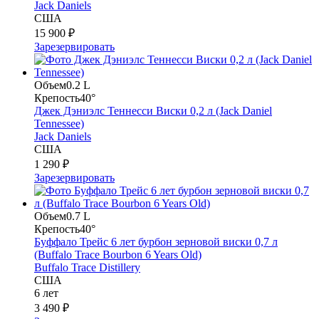
Jack Daniels
США
15 900 ₽
Зарезервировать
Объем
0.2 L
Крепость
40°
Джек Дэниэлс Теннесси Виски 0,2 л (Jack Daniel
Tennessee)
Jack Daniels
США
1 290 ₽
Зарезервировать
Объем
0.7 L
Крепость
40°
Буффало Трейс 6 лет бурбон зерновой виски 0,7 л
(Buffalo Trace Bourbon 6 Years Old)
Buffalo Trace Distillery
США
6 лет
3 490 ₽