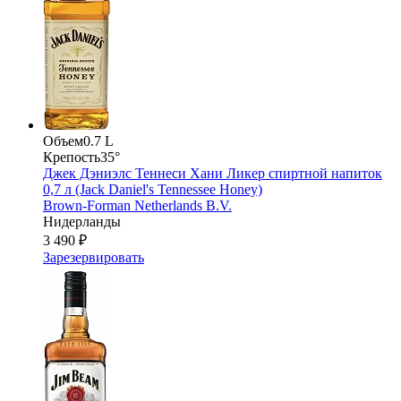
Объем
0.7 L
Крепость
35°
Джек Дэниэлс Теннеси Хани Ликер спиртной напиток
0,7 л (Jack Daniel's Tennessee Honey)
Brown-Forman Netherlands B.V.
Нидерланды
3 490 ₽
Зарезервировать