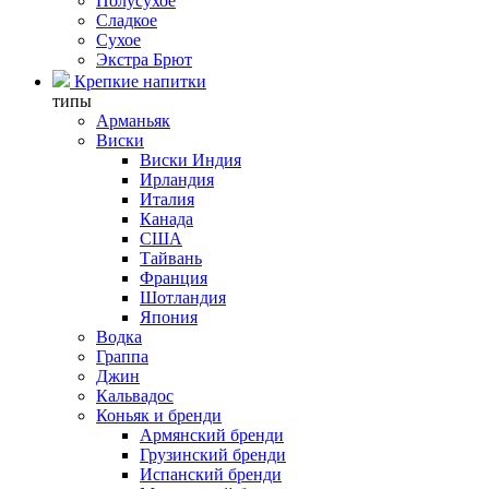
Полусухое
Сладкое
Сухое
Экстра Брют
Крепкие напитки
типы
Арманьяк
Виски
Виски Индия
Ирландия
Италия
Канада
США
Тайвань
Франция
Шотландия
Япония
Водка
Граппа
Джин
Кальвадос
Коньяк и бренди
Армянский бренди
Грузинский бренди
Испанский бренди