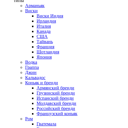
типы
Арманьяк
Виски
Виски Индия
Ирландия
Италия
Канада
США
Тайвань
Франция
Шотландия
Япония
Водка
Граппа
Джин
Кальвадос
Коньяк и бренди
Армянский бренди
Грузинский бренди
Испанский бренди
Молдавский бренди
Российский бренди
Французский коньяк
Ром
Гватемала