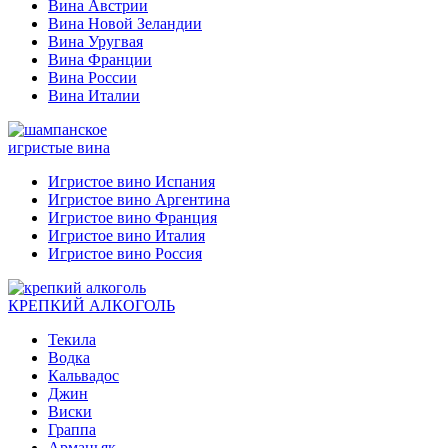
Вина Австрии
Вина Новой Зеландии
Вина Уругвая
Вина Франции
Вина России
Вина Италии
игристые вина
Игристое вино Испания
Игристое вино Аргентина
Игристое вино Франция
Игристое вино Италия
Игристое вино Россия
КРЕПКИЙ АЛКОГОЛЬ
Текила
Водка
Кальвадос
Джин
Виски
Граппа
Арманьяк