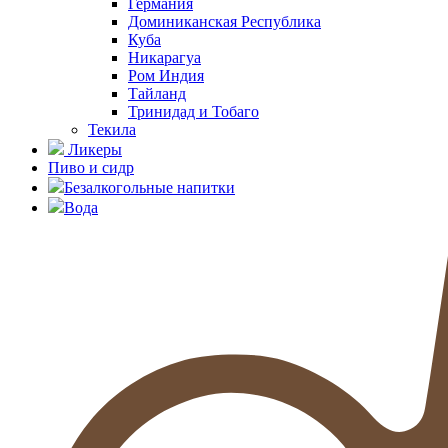
Германия
Доминиканская Республика
Куба
Никарагуа
Ром Индия
Тайланд
Тринидад и Тобаго
Текила
Ликеры
Пиво и сидр
Безалкогольные напитки
Вода