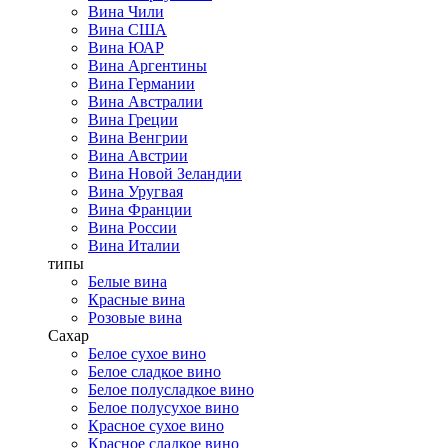
Вина Чили
Вина США
Вина ЮАР
Вина Аргентины
Вина Германии
Вина Австралии
Вина Греции
Вина Венгрии
Вина Австрии
Вина Новой Зеландии
Вина Уругвая
Вина Франции
Вина России
Вина Италии
типы
Белые вина
Красные вина
Розовые вина
Сахар
Белое сухое вино
Белое сладкое вино
Белое полусладкое вино
Белое полусухое вино
Красное сухое вино
Красное сладкое вино