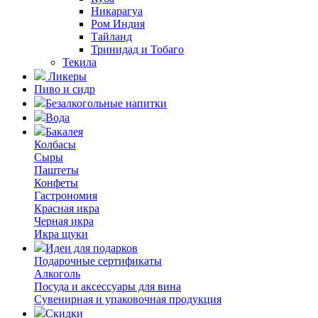
Никарагуа
Ром Индия
Тайланд
Тринидад и Тобаго
Текила
Ликеры
Пиво и сидр
Безалкогольные напитки
Вода
Бакалея
Колбасы
Сыры
Паштеты
Конфеты
Гастрономия
Красная икра
Черная икра
Икра щуки
Идеи для подарков
Подарочные сертификаты
Алкоголь
Посуда и аксессуары для вина
Сувенирная и упаковочная продукция
Скидки