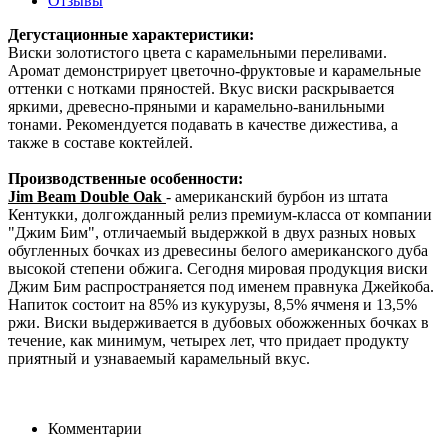
Отзывы
Дегустационные характеристики:
Виски золотистого цвета с карамельными переливами.
Аромат демонстрирует цветочно-фруктовые и карамельные
оттенки с нотками пряностей. Вкус виски раскрывается
яркими, древесно-пряными и карамельно-ванильными
тонами. Рекомендуется подавать в качестве дижестива, а
также в составе коктейлей.
Производственные особенности:
Jim Beam Double Oak
- американский бурбон из штата
Кентукки, долгожданный релиз премиум-класса от компании
"Джим Бим", отличаемый выдержкой в двух разных новых
обугленных бочках из древесины белого американского дуба
высокой степени обжига. Сегодня мировая продукция виски
Джим Бим распространяется под именем правнука Джейкоба.
Напиток состоит на 85% из кукурузы, 8,5% ячменя и 13,5%
ржи. Виски выдерживается в дубовых обожженных бочках в
течение, как минимум, четырех лет, что придает продукту
приятный и узнаваемый карамельный вкус.
Комментарии