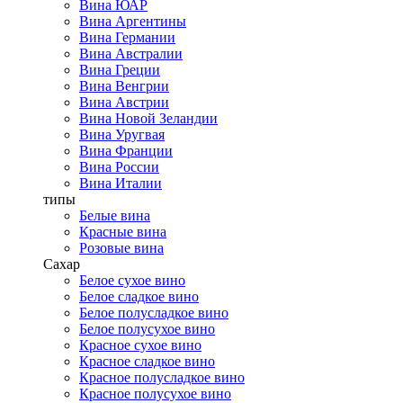
Вина ЮАР
Вина Аргентины
Вина Германии
Вина Австралии
Вина Греции
Вина Венгрии
Вина Австрии
Вина Новой Зеландии
Вина Уругвая
Вина Франции
Вина России
Вина Италии
типы
Белые вина
Красные вина
Розовые вина
Сахар
Белое сухое вино
Белое сладкое вино
Белое полусладкое вино
Белое полусухое вино
Красное сухое вино
Красное сладкое вино
Красное полусладкое вино
Красное полусухое вино