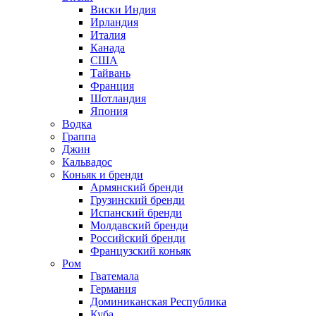
Виски Индия
Ирландия
Италия
Канада
США
Тайвань
Франция
Шотландия
Япония
Водка
Граппа
Джин
Кальвадос
Коньяк и бренди
Армянский бренди
Грузинский бренди
Испанский бренди
Молдавский бренди
Российский бренди
Французский коньяк
Ром
Гватемала
Германия
Доминиканская Республика
Куба