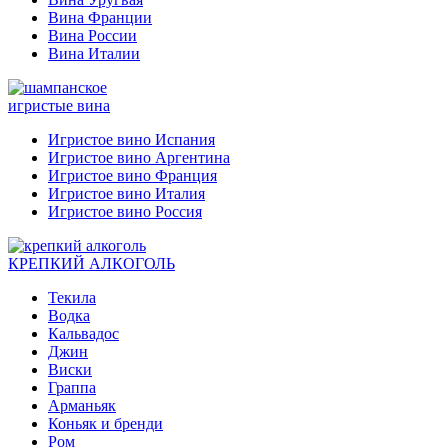
Вина Франции
Вина России
Вина Италии
игристые вина
Игристое вино Испания
Игристое вино Аргентина
Игристое вино Франция
Игристое вино Италия
Игристое вино Россия
КРЕПКИЙ АЛКОГОЛЬ
Текила
Водка
Кальвадос
Джин
Виски
Граппа
Арманьяк
Коньяк и бренди
Ром