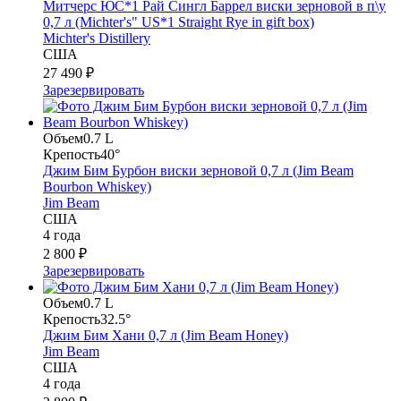
Митчерс ЮС*1 Рай Сингл Баррел виски зерновой в п\у
0,7 л (Michter's" US*1 Straight Rye in gift box)
Michter's Distillery
США
27 490 ₽
Зарезервировать
Объем
0.7 L
Крепость
40°
Джим Бим Бурбон виски зерновой 0,7 л (Jim Beam
Bourbon Whiskey)
Jim Beam
США
4 года
2 800 ₽
Зарезервировать
Объем
0.7 L
Крепость
32.5°
Джим Бим Хани 0,7 л (Jim Beam Honey)
Jim Beam
США
4 года