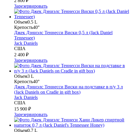
2 800 ₽
Зарезервировать
Объем
0.5 L
Крепость
40°
Джек Дэниэлс Теннесси Виски 0,5 л (Jack Daniel
Tennessee)
Jack Daniels
США
2 400 ₽
Зарезервировать
Объем
3 L
Крепость
40°
Джек Дэниэлс Теннесси Виски на подставке в п/у 3 л
(Jack Daniels on Cradle in gift box)
Jack Daniels
США
15 900 ₽
Зарезервировать
Объем
0.7 L