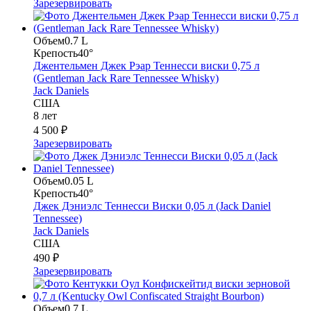
Зарезервировать
Объем
0.7 L
Крепость
40°
Джентельмен Джек Рэар Теннесси виски 0,75 л
(Gentleman Jack Rare Tennessee Whisky)
Jack Daniels
США
8 лет
4 500 ₽
Зарезервировать
Объем
0.05 L
Крепость
40°
Джек Дэниэлс Теннесси Виски 0,05 л (Jack Daniel
Tennessee)
Jack Daniels
США
490 ₽
Зарезервировать
Объем
0.7 L