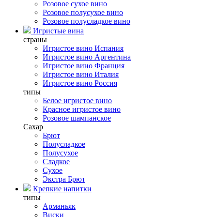
Розовое сухое вино
Розовое полусухое вино
Розовое полусладкое вино
Игристые вина
страны
Игристое вино Испания
Игристое вино Аргентина
Игристое вино Франция
Игристое вино Италия
Игристое вино Россия
типы
Белое игристое вино
Красное игристое вино
Розовое шампанское
Сахар
Брют
Полусладкое
Полусухое
Сладкое
Сухое
Экстра Брют
Крепкие напитки
типы
Арманьяк
Виски