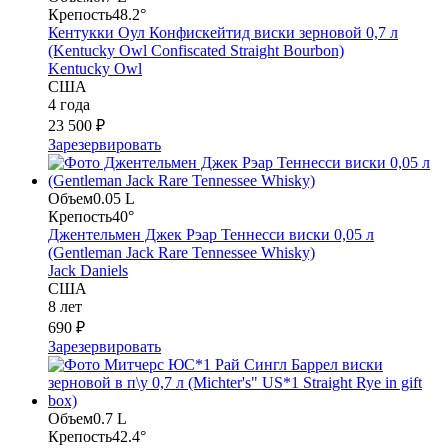
Крепость
48.2°
Кентукки Оул Конфискейтид виски зерновой 0,7 л
(Kentucky Owl Confiscated Straight Bourbon)
Kentucky Owl
США
4 года
23 500 ₽
Зарезервировать
Объем
0.05 L
Крепость
40°
Джентельмен Джек Рэар Теннесси виски 0,05 л
(Gentleman Jack Rare Tennessee Whisky)
Jack Daniels
США
8 лет
690 ₽
Зарезервировать
Объем
0.7 L
Крепость
42.4°