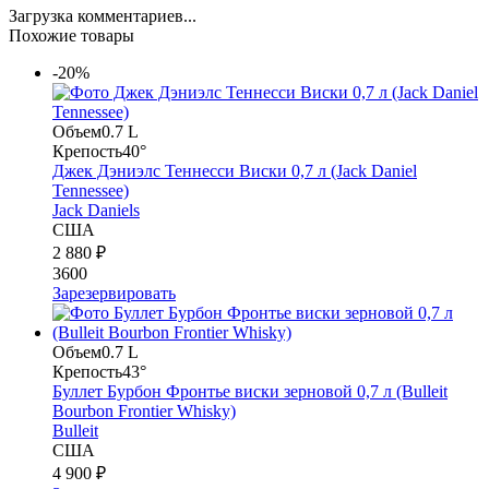
Загрузка комментариев...
Похожие товары
-20%
Объем
0.7 L
Крепость
40°
Джек Дэниэлс Теннесси Виски 0,7 л (Jack Daniel
Tennessee)
Jack Daniels
США
2 880 ₽
3600
Зарезервировать
Объем
0.7 L
Крепость
43°
Буллет Бурбон Фронтье виски зерновой 0,7 л (Bulleit
Bourbon Frontier Whisky)
Bulleit
США
4 900 ₽