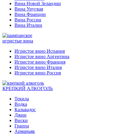
Вина Новой Зеландии
Вина Уругвая
Вина Франции
Вина России
Вина Италии
игристые вина
Игристое вино Испания
Игристое вино Аргентина
Игристое вино Франция
Игристое вино Италия
Игристое вино Россия
КРЕПКИЙ АЛКОГОЛЬ
Текила
Водка
Кальвадос
Джин
Виски
Граппа
Арманьяк