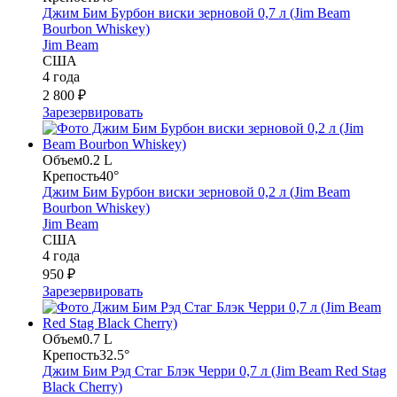
Джим Бим Бурбон виски зерновой 0,7 л (Jim Beam
Bourbon Whiskey)
Jim Beam
США
4 года
2 800 ₽
Зарезервировать
Объем
0.2 L
Крепость
40°
Джим Бим Бурбон виски зерновой 0,2 л (Jim Beam
Bourbon Whiskey)
Jim Beam
США
4 года
950 ₽
Зарезервировать
Объем
0.7 L
Крепость
32.5°
Джим Бим Рэд Стаг Блэк Черри 0,7 л (Jim Beam Red Stag
Black Cherry)