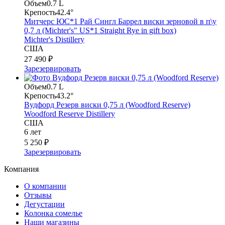
Объем
0.7 L
Крепость
42.4°
Митчерс ЮС*1 Рай Сингл Баррел виски зерновой в п\у
0,7 л (Michter's" US*1 Straight Rye in gift box)
Michter's Distillery
США
27 490 ₽
Зарезервировать
Объем
0.7 L
Крепость
43.2°
Вудфорд Резерв виски 0,75 л (Woodford Reserve)
Woodford Reserve Distillery
США
6 лет
5 250 ₽
Зарезервировать
Компания
О компании
Отзывы
Дегустации
Колонка сомелье
Наши магазины