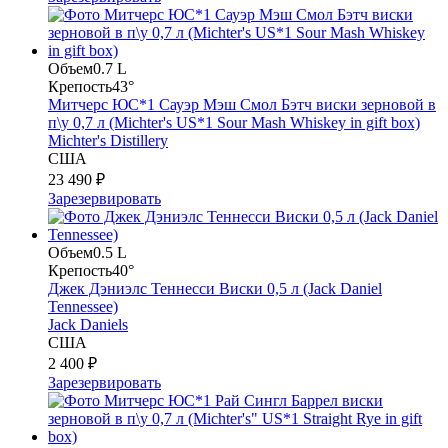
Объем
0.7 L
Крепость
43°
Митчерс ЮС*1 Сауэр Мэш Смол Бэтч виски зерновой в
п\у 0,7 л (Michter's US*1 Sour Mash Whiskey in gift box)
Michter's Distillery
США
23 490 ₽
Зарезервировать
Объем
0.5 L
Крепость
40°
Джек Дэниэлс Теннесси Виски 0,5 л (Jack Daniel
Tennessee)
Jack Daniels
США
2 400 ₽
Зарезервировать