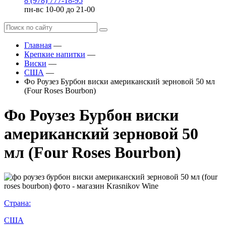
8 (978) 777-18-95
пн-вс 10-00 до 21-00
Главная
—
Крепкие напитки
—
Виски
—
США
—
Фо Роузез Бурбон виски американский зерновой 50 мл
(Four Roses Bourbon)
Фо Роузез Бурбон виски
американский зерновой 50
мл (Four Roses Bourbon)
Страна:
США