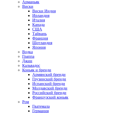
Арманьяк
Виски
Виски Индия
Ирландия
Италия
Канада
США
Тайвань
Франция
Шотландия
Япония
Водка
Граппа
Джин
Кальвадос
Коньяк и бренди
Армянский бренди
Грузинский бренди
Испанский бренди
Молдавский бренди
Российский бренди
Французский коньяк
Ром
Гватемала
Германия