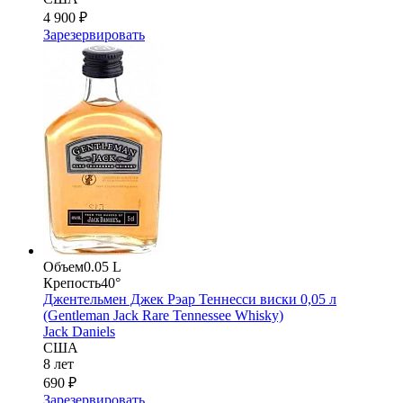
4 900 ₽
Зарезервировать
Объем
0.05 L
Крепость
40°
Джентельмен Джек Рэар Теннесси виски 0,05 л
(Gentleman Jack Rare Tennessee Whisky)
Jack Daniels
США
8 лет
690 ₽
Зарезервировать