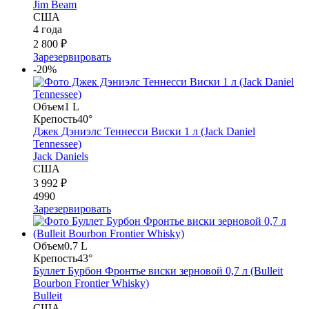
Jim Beam
США
4 года
2 800 ₽
Зарезервировать
-20%
Объем
1 L
Крепость
40°
Джек Дэниэлс Теннесси Виски 1 л (Jack Daniel
Tennessee)
Jack Daniels
США
3 992 ₽
4990
Зарезервировать
Объем
0.7 L
Крепость
43°
Буллет Бурбон Фронтье виски зерновой 0,7 л (Bulleit
Bourbon Frontier Whisky)
Bulleit
США