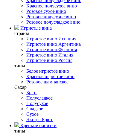
Красное полусладкое вино
Красное полусухое вино
Розовое сухое вино
Розовое полусухое вино
Розовое полусладкое вино
Игристые вина
страны
Игристое вино Испания
Игристое вино Аргентина
Игристое вино Франция
Игристое вино Италия
Игристое вино Россия
типы
Белое игристое вино
Красное игристое вино
Розовое шампанское
Сахар
Брют
Полусладкое
Полусухое
Сладкое
Сухое
Экстра Брют
Крепкие напитки
типы