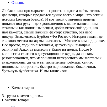
Отзывы
Любая книга про маркетинг пронизана одним лейтмотивом:
две вещи, которые продаются лучше всего в мире : это секс и
история (легенда бренда). И вот такой отличный пример
попался под руку , где к дополнению к выше написанным
тезисам и так понятным вещам, добавляется ещё один, как
нам кажется, самый важный фактор: качество, без него
никуда. Знакомьтесь, Бурбон «Фо Роузес». История такая: где-
то около месяца назад мы оказались в Москве в командировке.
Все просто, ходи по выставкам, дегустируй, выбирай
отличный Алко, да привози в Крым на полки. После N -
количества слитого в дегустационное ведро, да с неким
разочарованием, что мало нашли интересного мы залетаем к
знакомым,они: да чего вы такие мятые, ребятки, сейчас
поднимем настроение, быстро нарисовались бокальчики.
Чуть-чуть бурбончика. И мы такие - опа
Комментарии
Загрузка комментариев...
Похожие товары