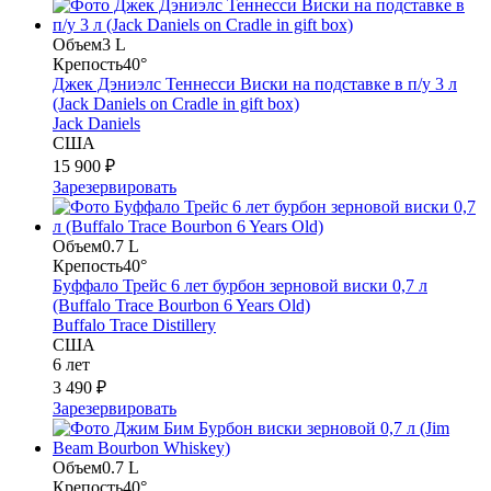
Объем
3 L
Крепость
40°
Джек Дэниэлс Теннесси Виски на подставке в п/у 3 л
(Jack Daniels on Cradle in gift box)
Jack Daniels
США
15 900 ₽
Зарезервировать
Объем
0.7 L
Крепость
40°
Буффало Трейс 6 лет бурбон зерновой виски 0,7 л
(Buffalo Trace Bourbon 6 Years Old)
Buffalo Trace Distillery
США
6 лет
3 490 ₽
Зарезервировать
Объем
0.7 L
Крепость
40°