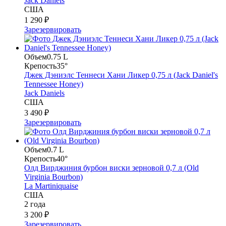
Jack Daniels
США
1 290 ₽
Зарезервировать
Объем
0.75 L
Крепость
35°
Джек Дэниэлс Теннеси Хани Ликер 0,75 л (Jack Daniel's
Tennessee Honey)
Jack Daniels
США
3 490 ₽
Зарезервировать
Объем
0.7 L
Крепость
40°
Олд Вирджиния бурбон виски зерновой 0,7 л (Old
Virginia Bourbon)
La Martiniquaise
США
2 года
3 200 ₽
Зарезервировать