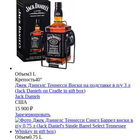
Объем
3 L
Крепость
40°
Джек Дэниэлс Теннесси Виски на подставке в п/у 3 л
(Jack Daniels on Cradle in gift box)
Jack Daniels
США
15 900 ₽
Зарезервировать
Объем
0.75 L