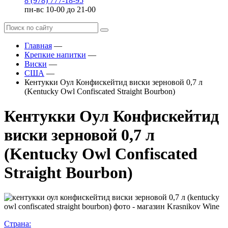
8 (978) 777-18-95
пн-вс 10-00 до 21-00
Главная
—
Крепкие напитки
—
Виски
—
США
—
Кентукки Оул Конфискейтид виски зерновой 0,7 л
(Kentucky Owl Confiscated Straight Bourbon)
Кентукки Оул Конфискейтид
виски зерновой 0,7 л
(Kentucky Owl Confiscated
Straight Bourbon)
Страна: