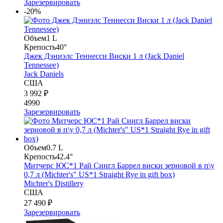
Зарезервировать
-20%
Объем
1 L
Крепость
40°
Джек Дэниэлс Теннесси Виски 1 л (Jack Daniel
Tennessee)
Jack Daniels
США
3 992 ₽
4990
Зарезервировать
Объем
0.7 L
Крепость
42.4°
Митчерс ЮС*1 Рай Сингл Баррел виски зерновой в п\у
0,7 л (Michter's" US*1 Straight Rye in gift box)
Michter's Distillery
США
27 490 ₽
Зарезервировать