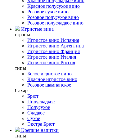
Красное полусладкое вино
Красное полусухое вино
Розовое сухое вино
Розовое полусухое вино
Розовое полусладкое вино
Игристые вина
страны
Игристое вино Испания
Игристое вино Аргентина
Игристое вино Франция
Игристое вино Италия
Игристое вино Россия
типы
Белое игристое вино
Красное игристое вино
Розовое шампанское
Сахар
Брют
Полусладкое
Полусухое
Сладкое
Сухое
Экстра Брют
Крепкие напитки
типы