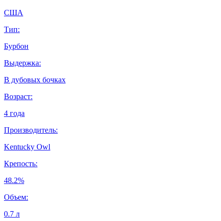
США
Тип:
Бурбон
Выдержка:
В дубовых бочках
Возраст:
4 года
Производитель:
Kentucky Owl
Крепость:
48.2%
Объем:
0.7 л