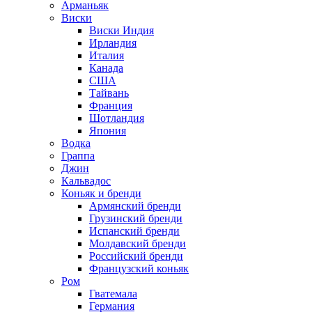
Арманьяк
Виски
Виски Индия
Ирландия
Италия
Канада
США
Тайвань
Франция
Шотландия
Япония
Водка
Граппа
Джин
Кальвадос
Коньяк и бренди
Армянский бренди
Грузинский бренди
Испанский бренди
Молдавский бренди
Российский бренди
Французский коньяк
Ром
Гватемала
Германия