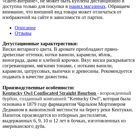
«сайте-витрине», не может быть куплена дистанционно и
доступна только для покупки в
наших магазинах
. Обращаем
внимание, что внешний вид товара может отличаться от
изображений на сайте в зависимости от партии.
Описание
Отзывы
Дегустационные характеристики:
Виски янтарного цвета. В аромате преобладают пряно-
древесные оттенки, нотки ванили, карамели, яблок,
винограда, дыма и хлебной корочки. Вкус виски раскрывается
согревающими, мягкими тонами, с нотками ванили,
карамели, цитрусовых, выпечки и древесины. Рекомендуется
подавать в качестве дижестива.
Производственные особенности:
Kentucky Owl Confiscated Straight Bourbon
- возрожденный
бурбон, созданный компанией
"Kentucky Owl", которая была
основана в 1879 году фармацевтом Чарльзом Мортимером
Дедманом в живописной местности на берегу реки Кентукки.
Напиток производится из отборных дистиллятов,
выдержанных 6, 9, 10 и 12 лет в бочках, изготовленных из
американского дуба.