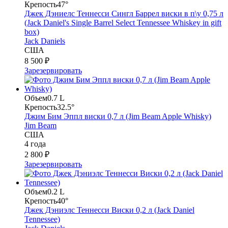
Крепость
47°
Джек Дэниелс Теннесси Сингл Баррел виски в п\у 0,75 л
(Jack Daniel's Single Barrel Select Tennessee Whiskey in gift
box)
Jack Daniels
США
8 500 ₽
Зарезервировать
Объем
0.7 L
Крепость
32.5°
Джим Бим Эппл виски 0,7 л (Jim Beam Apple Whisky)
Jim Beam
США
4 года
2 800 ₽
Зарезервировать
Объем
0.2 L
Крепость
40°
Джек Дэниэлс Теннесси Виски 0,2 л (Jack Daniel
Tennessee)