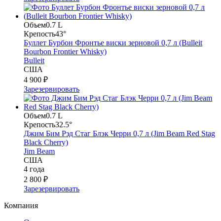
Объем
0.7 L
Крепость
43°
Буллет Бурбон Фронтье виски зерновой 0,7 л (Bulleit
Bourbon Frontier Whisky)
Bulleit
США
4 900 ₽
Зарезервировать
Объем
0.7 L
Крепость
32.5°
Джим Бим Рэд Стаг Блэк Черри 0,7 л (Jim Beam Red Stag
Black Cherry)
Jim Beam
США
4 года
2 800 ₽
Зарезервировать
Компания