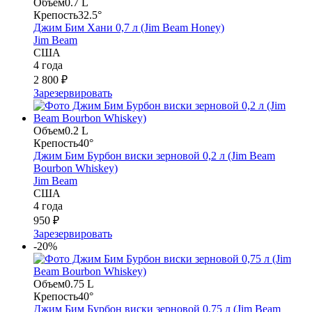
Объем
0.7 L
Крепость
32.5°
Джим Бим Хани 0,7 л (Jim Beam Honey)
Jim Beam
США
4 года
2 800 ₽
Зарезервировать
Объем
0.2 L
Крепость
40°
Джим Бим Бурбон виски зерновой 0,2 л (Jim Beam
Bourbon Whiskey)
Jim Beam
США
4 года
950 ₽
Зарезервировать
-20%
Объем
0.75 L
Крепость
40°
Джим Бим Бурбон виски зерновой 0,75 л (Jim Beam