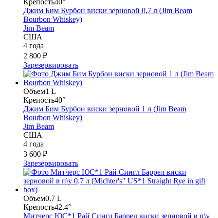
Крепость
40°
Джим Бим Бурбон виски зерновой 0,7 л (Jim Beam
Bourbon Whiskey)
Jim Beam
США
4 года
2 800 ₽
Зарезервировать
Объем
1 L
Крепость
40°
Джим Бим Бурбон виски зерновой 1 л (Jim Beam
Bourbon Whiskey)
Jim Beam
США
4 года
3 600 ₽
Зарезервировать
Объем
0.7 L
Крепость
42.4°
Митчерс ЮС*1 Рай Сингл Баррел виски зерновой в п\у