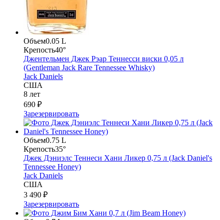
Объем
0.05 L
Крепость
40°
Джентельмен Джек Рэар Теннесси виски 0,05 л
(Gentleman Jack Rare Tennessee Whisky)
Jack Daniels
США
8 лет
690 ₽
Зарезервировать
Объем
0.75 L
Крепость
35°
Джек Дэниэлс Теннеси Хани Ликер 0,75 л (Jack Daniel's
Tennessee Honey)
Jack Daniels
США
3 490 ₽
Зарезервировать