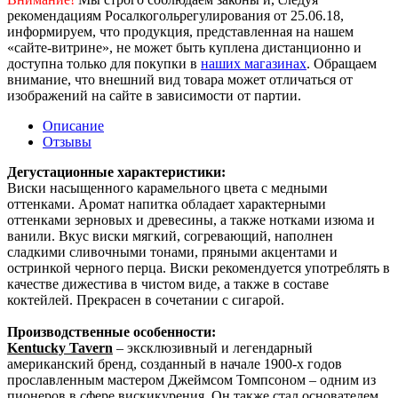
рекомендациям Росалкогольрегулирования от 25.06.18,
информируем, что продукция, представленная на нашем
«сайте-витрине», не может быть куплена дистанционно и
доступна только для покупки в
наших магазинах
. Обращаем
внимание, что внешний вид товара может отличаться от
изображений на сайте в зависимости от партии.
Описание
Отзывы
Дегустационные характеристики:
Виски насыщенного карамельного цвета с медными
оттенками. Аромат напитка обладает характерными
оттенками зерновых и древесины, а также нотками изюма и
ванили. Вкус виски мягкий, согревающий, наполнен
сладкими сливочными тонами, пряными акцентами и
остринкой черного перца. Виски рекомендуется употреблять в
качестве дижестива в чистом виде, а также в составе
коктейлей. Прекрасен в сочетании с сигарой.
Производственные особенности:
Kentucky Tavern
– эксклюзивный и легендарный
американский бренд, созданный в начале 1900-х годов
прославленным мастером Джеймсом Томпсоном – одним из
пионеров в сфере вискикурения. Он также стал основателем