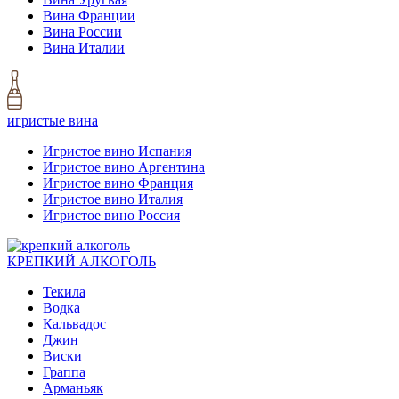
Вина Франции
Вина России
Вина Италии
игристые вина
Игристое вино Испания
Игристое вино Аргентина
Игристое вино Франция
Игристое вино Италия
Игристое вино Россия
КРЕПКИЙ АЛКОГОЛЬ
Текила
Водка
Кальвадос
Джин
Виски
Граппа
Арманьяк