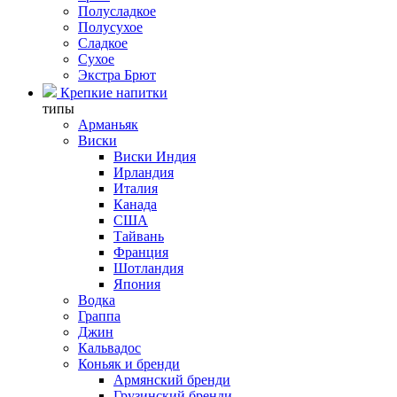
Полусладкое
Полусухое
Сладкое
Сухое
Экстра Брют
Крепкие напитки
типы
Арманьяк
Виски
Виски Индия
Ирландия
Италия
Канада
США
Тайвань
Франция
Шотландия
Япония
Водка
Граппа
Джин
Кальвадос
Коньяк и бренди
Армянский бренди
Грузинский бренди