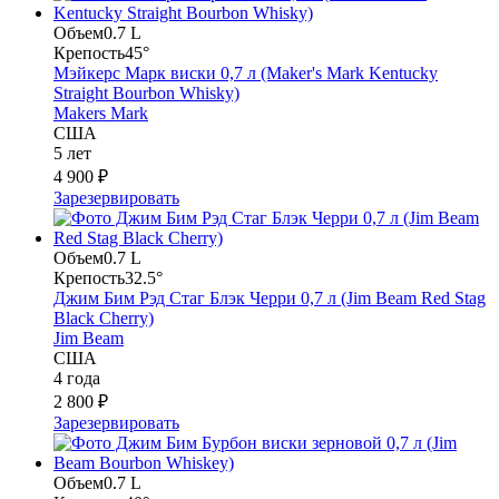
Объем
0.7 L
Крепость
45°
Мэйкерс Марк виски 0,7 л (Maker's Mark Kentucky
Straight Bourbon Whisky)
Makers Mark
США
5 лет
4 900 ₽
Зарезервировать
Объем
0.7 L
Крепость
32.5°
Джим Бим Рэд Стаг Блэк Черри 0,7 л (Jim Beam Red Stag
Black Cherry)
Jim Beam
США
4 года
2 800 ₽
Зарезервировать
Объем
0.7 L