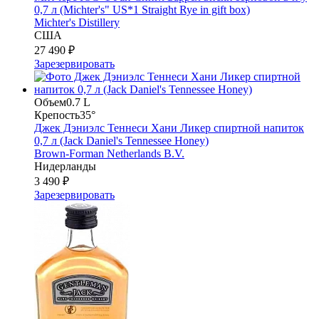
0,7 л (Michter's" US*1 Straight Rye in gift box)
Michter's Distillery
США
27 490 ₽
Зарезервировать
Объем
0.7 L
Крепость
35°
Джек Дэниэлс Теннеси Хани Ликер спиртной напиток
0,7 л (Jack Daniel's Tennessee Honey)
Brown-Forman Netherlands B.V.
Нидерланды
3 490 ₽
Зарезервировать