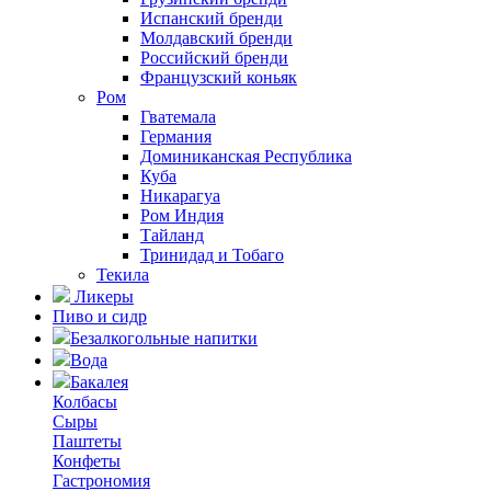
Испанский бренди
Молдавский бренди
Российский бренди
Французский коньяк
Ром
Гватемала
Германия
Доминиканская Республика
Куба
Никарагуа
Ром Индия
Тайланд
Тринидад и Тобаго
Текила
Ликеры
Пиво и сидр
Безалкогольные напитки
Вода
Бакалея
Колбасы
Сыры
Паштеты
Конфеты
Гастрономия