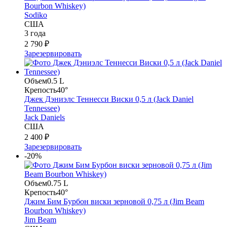
Bourbon Whiskey)
Sodiko
США
3 года
2 790 ₽
Зарезервировать
Объем
0.5 L
Крепость
40°
Джек Дэниэлс Теннесси Виски 0,5 л (Jack Daniel
Tennessee)
Jack Daniels
США
2 400 ₽
Зарезервировать
-20%
Объем
0.75 L
Крепость
40°
Джим Бим Бурбон виски зерновой 0,75 л (Jim Beam
Bourbon Whiskey)
Jim Beam