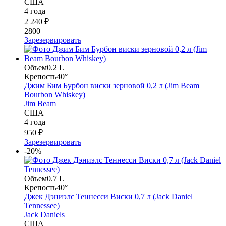
США
4 года
2 240 ₽
2800
Зарезервировать
Объем
0.2 L
Крепость
40°
Джим Бим Бурбон виски зерновой 0,2 л (Jim Beam
Bourbon Whiskey)
Jim Beam
США
4 года
950 ₽
Зарезервировать
-20%
Объем
0.7 L
Крепость
40°
Джек Дэниэлс Теннесси Виски 0,7 л (Jack Daniel
Tennessee)
Jack Daniels
США