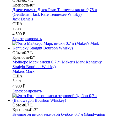
Объем
0.7 L
Крепость
40°
Джентельмен Джек Рэар Теннесси виски 0,75 л
(Gentleman Jack Rare Tennessee Whisky)
Jack Daniels
США
8 лет
4 500 ₽
Зарезервировать
Объем
0.7 L
Крепость
45°
Мэйкерс Марк виски 0,7 л (Maker's Mark Kentucky
Straight Bourbon Whisky)
Makers Mark
США
5 лет
4 900 ₽
Зарезервировать
Объем
0.7 L
Крепость
41.3°
Бэндвэгон виски зерновой бурбон 0,7 л (Bandwagon