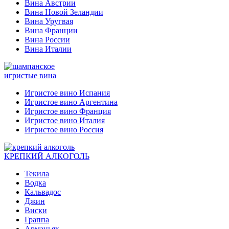
Вина Австрии
Вина Новой Зеландии
Вина Уругвая
Вина Франции
Вина России
Вина Италии
игристые вина
Игристое вино Испания
Игристое вино Аргентина
Игристое вино Франция
Игристое вино Италия
Игристое вино Россия
КРЕПКИЙ АЛКОГОЛЬ
Текила
Водка
Кальвадос
Джин
Виски
Граппа
Арманьяк