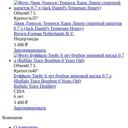
Объем
0.7 L
Крепость
35°
Джек Дэниэлс Теннеси Хани Ликер спиртной напиток
0,7 л (Jack Daniel's Tennessee Honey)
Brown-Forman Netherlands B.V.
Нидерланды
3 490 ₽
Зарезервировать
Объем
0.7 L
Крепость
40°
Буффало Трейс 6 лет бурбон зерновой виски 0,7 л
(Buffalo Trace Bourbon 6 Years Old)
Buffalo Trace Distillery
США
6 лет
3 490 ₽
Зарезервировать
Компания
О компании