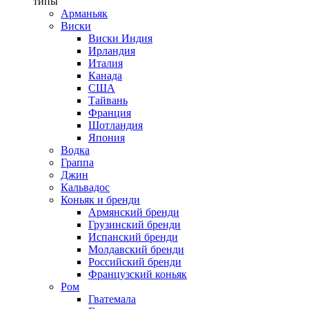
типы
Арманьяк
Виски
Виски Индия
Ирландия
Италия
Канада
США
Тайвань
Франция
Шотландия
Япония
Водка
Граппа
Джин
Кальвадос
Коньяк и бренди
Армянский бренди
Грузинский бренди
Испанский бренди
Молдавский бренди
Российский бренди
Французский коньяк
Ром
Гватемала