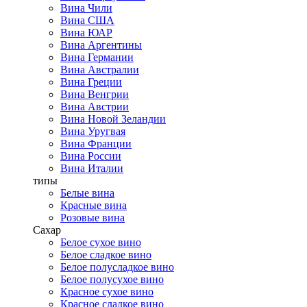
Вина Чили
Вина США
Вина ЮАР
Вина Аргентины
Вина Германии
Вина Австралии
Вина Греции
Вина Венгрии
Вина Австрии
Вина Новой Зеландии
Вина Уругвая
Вина Франции
Вина России
Вина Италии
типы
Белые вина
Красные вина
Розовые вина
Сахар
Белое сухое вино
Белое сладкое вино
Белое полусладкое вино
Белое полусухое вино
Красное сухое вино
Красное сладкое вино