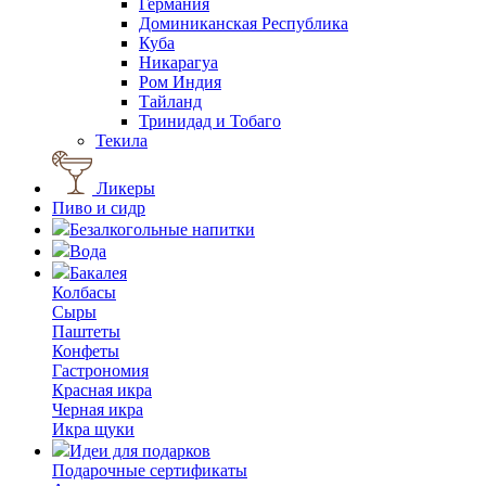
Германия
Доминиканская Республика
Куба
Никарагуа
Ром Индия
Тайланд
Тринидад и Тобаго
Текила
Ликеры
Пиво и сидр
Безалкогольные напитки
Вода
Бакалея
Колбасы
Сыры
Паштеты
Конфеты
Гастрономия
Красная икра
Черная икра
Икра щуки
Идеи для подарков
Подарочные сертификаты