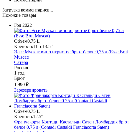
Загрузка комментариев...
Похожие товары
Год
2022
Объем
0.75 L
Крепость
11.5-13.5°
Эссе Мускат вино игристое брют белое 0,75 л (Esse Brut
Muscat)
Сатера
Россия
1 год
Брют
1 990 ₽
Зарезервировать
Объем
0.75 L
Крепость
12.5°
Франчакорта Контади Кастальди Сатен Ломбардия брют
белое 0,75 л (Contadi Castaldi Franciacorta Saten)