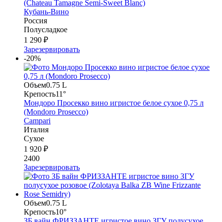
(Chateau Tamagne Semi-Sweet Blanc)
Кубань-Вино
Россия
Полусладкое
1 290 ₽
Зарезервировать
-20%
Объем
0.75 L
Крепость
11°
Мондоро Просекко вино игристое белое сухое 0,75 л
(Mondoro Prosecco)
Campari
Италия
Сухое
1 920 ₽
2400
Зарезервировать
Объем
0.75 L
Крепость
10°
ЗБ вайн ФРИЗЗАНТЕ игристое вино ЗГУ полусухое