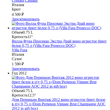
Contadi Castaldi
Италия
Брют
4 500 ₽
Зарезервировать
Объем
0.75 L
Крепость
11°
Вилла Фура Просекко Экстра Драй вино игристое брют
белое 0,75 л (Villa Fura Prosecco DOC)
Villa Fura
Италия
Сухое
1 590 ₽
Зарезервировать
Год
2012
Объем
0.75 L
Крепость
12.5°
Дом Периньон Винтаж 2012 вино игристое брют белое
в п\у 0,75 л (Dom Perignon Vintage Brut Сhampagne AOC
2012 in gift box)