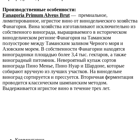
Производственные особенности:
Fanagoria Primum Alveus Brut
— премиальное,
лимитированное, игристое вино от винодельческого хозяйства
Фанагория. Вина хозяйства изготавливают исключительно из
собственного винограда, выращиваемого в историческом
винодельческом регионе Фанагория на Таманском
полуострове между Таманским заливом Черного моря и
Азовским морем. В собственности Фанагории находятся
виноградники площадью более 3,4 тыс. гектаров, а также
виноградный питомник. Невероятный купаж сортов
винограда Пино Менье, Пино Нуар и Шардоне, которые
собирают вручную из лучших участков. На винодельне
виноград сортируется и прессуется. Вторичная ферментация
проводится классическим шампанским методом.
Выдерживается игристое вино в течение трех лет.
Комментарии