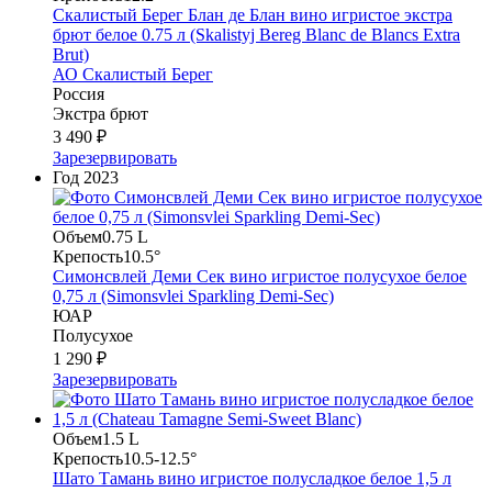
Скалистый Берег Блан де Блан вино игристое экстра
брют белое 0.75 л (Skalistyj Bereg Blanc de Blancs Extra
Brut)
АО Скалистый Берег
Россия
Экстра брют
3 490 ₽
Зарезервировать
Год
2023
Объем
0.75 L
Крепость
10.5°
Симонсвлей Деми Сек вино игристое полусухое белое
0,75 л (Simonsvlei Sparkling Demi-Sec)
ЮАР
Полусухое
1 290 ₽
Зарезервировать
Объем
1.5 L
Крепость
10.5-12.5°
Шато Тамань вино игристое полусладкое белое 1,5 л