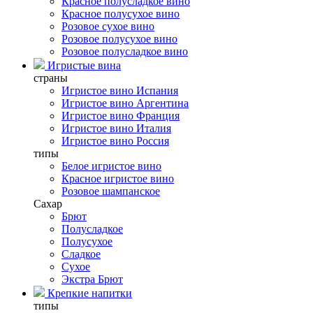
Красное полусладкое вино
Красное полусухое вино
Розовое сухое вино
Розовое полусухое вино
Розовое полусладкое вино
Игристые вина
страны
Игристое вино Испания
Игристое вино Аргентина
Игристое вино Франция
Игристое вино Италия
Игристое вино Россия
типы
Белое игристое вино
Красное игристое вино
Розовое шампанское
Сахар
Брют
Полусладкое
Полусухое
Сладкое
Сухое
Экстра Брют
Крепкие напитки
типы