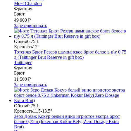
Moet Chandon
Франция
Брют
49 900 ₽
Зарезервировать
Объем
0.75 L
Крепость
12°
Тэтенжэ Брют Резерв шампанское брют белое в п\у 0,75
л (Taittinger Brut Reserve in gift box)
Taittinger
Франция
Брют
11 500 ₽
Зарезервировать
Объем
0.75 L
Крепость
11.5-13.5°
Зеро Дозаж Кокур белый вино игристое экстра брют
белое 0,75 л (Inkerman Kokur Belyj Zero Dosage Extra
Brut)