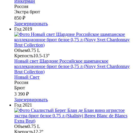
Инкерман
Россия
Экстра брют
850 ₽
Зарезервировать
Год
2019
Объем
0.75 L
Крепость
10.5-13°
Новый свет Шардоне Российское шампанское
коллекционное брют белое 0,75 л (Novy Svet Chardonnay
Brut Collection)
Новый Свет
Россия
Брют
3 390 ₽
Зарезервировать
Год
2021
Объем
0.75 L
Крепость
12.2°