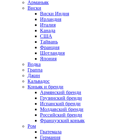
Арманьяк
Виски
Виски Индия
Ирландия
Италия
Канада
США
Тайвань
Франция
Шотландия
Япония
Водка
Граппа
Джин
Кальвадос
Коньяк и бренди
Армянский бренди
Грузинский бренди
Испанский бренди
Молдавский бренди
Российский бренди
Французский коньяк
Ром
Гватемала
Германия