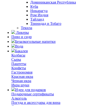
Доминиканская Республика
Куба
Никарагуа
Ром Индия
Тайланд
Тринидад и Тобаго
Текила
Ликеры
Пиво и сидр
Безалкогольные напитки
Вода
Бакалея
Колбасы
Сыры
Паштеты
Конфеты
Гастрономия
Красная икра
Черная икра
Икра щуки
Идеи для подарков
Подарочные сертификаты
Алкоголь
Посуда и аксессуары для вина