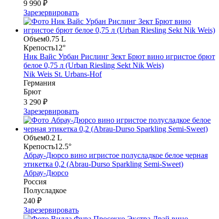
9 990 ₽
Зарезервировать
Объем
0.75 L
Крепость
12°
Ник Вайс Урбан Рислинг Зект Брют вино игристое брют
белое 0,75 л (Urban Riesling Sekt Nik Weis)
Nik Weis St. Urbans-Hof
Германия
Брют
3 290 ₽
Зарезервировать
Объем
0.2 L
Крепость
12.5°
Абрау-Дюрсо вино игристое полусладкое белое черная
этикетка 0,2 (Abrau-Durso Sparkling Semi-Sweet)
Абрау-Дюрсо
Россия
Полусладкое
240 ₽
Зарезервировать