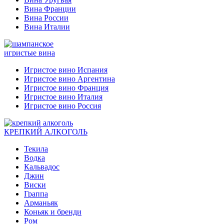
Вина Франции
Вина России
Вина Италии
игристые вина
Игристое вино Испания
Игристое вино Аргентина
Игристое вино Франция
Игристое вино Италия
Игристое вино Россия
КРЕПКИЙ АЛКОГОЛЬ
Текила
Водка
Кальвадос
Джин
Виски
Граппа
Арманьяк
Коньяк и бренди
Ром