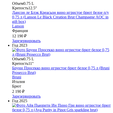
Объем
0.75 L
Крепость
12.5°
Лансон ле Блэк Креасьон вино игристое брют белое п/у
0,75 л (Lanson Le Black Creation Brut Champagne AOC in
gift box)
Lanson
Франция
12 190 ₽
Зарезервировать
Год
2023
Объем
0.75 L
Крепость
11°
Бруни Просекко вино игристое брют белое 0,75 л (Bruni
Prosecco Brut)
Bruni
Италия
Брют
2 190 ₽
Зарезервировать
Год
2025