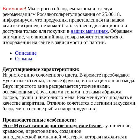
Внимание!
Мы строго соблюдаем законы и, следуя
рекомендациям Росалкогольрегулирования от 25.06.18,
информируем, что продукция, представленная на нашем
«сайте-витрине», не может быть куплена дистанционно и
доступна только для покупки в
наших магазинах
. Обращаем
внимание, что внешний вид товара может отличаться от
изображений на сайте в зависимости от партии.
Описание
Отзывы
Дегустационные характеристики:
Игристое вино соломенного цвета. В аромате преобладают
мускатные оттенки, спелые фрукты, и ноты цветочного меда.
Вкус игристого вина раскрывается утонченными,
освежающими, фруктовыми тонами, нотками абрикоса,
яблока, груши и цветочного меда. Рекомендуется подавать в
качестве аперитива. Отлично сочетается с легкими закусками,
блюдами на основе рыбы и морепродуктов.
Производственные особенности:
Эссе Мускат вино игристое полусухое белое
- утонченное,
крымское, игристое вино, созданное
винодельческой компанией «Сатера», которая находится в