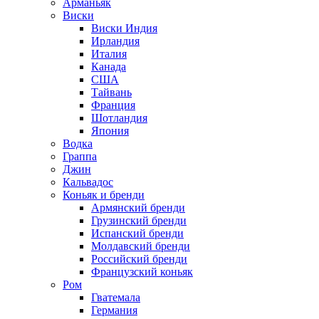
Арманьяк
Виски
Виски Индия
Ирландия
Италия
Канада
США
Тайвань
Франция
Шотландия
Япония
Водка
Граппа
Джин
Кальвадос
Коньяк и бренди
Армянский бренди
Грузинский бренди
Испанский бренди
Молдавский бренди
Российский бренди
Французский коньяк
Ром
Гватемала
Германия