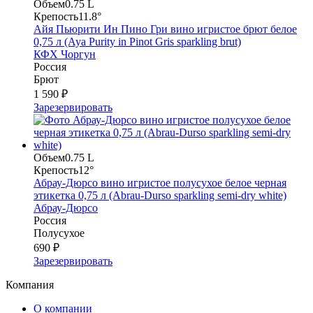
Объем
0.75 L
Крепость
11.8°
Айя Пьюрити Ин Пино Гри вино игристое брют белое
0,75 л (Aya Purity in Pinot Gris sparkling brut)
КФХ Чоргун
Россия
Брют
1 590 ₽
Зарезервировать
Объем
0.75 L
Крепость
12°
Абрау-Дюрсо вино игристое полусухое белое черная
этикетка 0,75 л (Abrau-Durso sparkling semi-dry white)
Абрау-Дюрсо
Россия
Полусухое
690 ₽
Зарезервировать
Компания
О компании