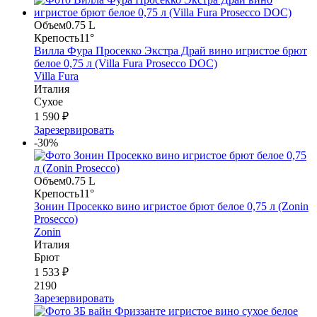
Объем
0.75 L
Крепость
11°
Вилла Фура Просекко Экстра Драй вино игристое брют
белое 0,75 л (Villa Fura Prosecco DOC)
Villa Fura
Италия
Сухое
1 590 ₽
Зарезервировать
-30%
Объем
0.75 L
Крепость
11°
Зонин Просекко вино игристое брют белое 0,75 л (Zonin
Prosecco)
Zonin
Италия
Брют
1 533 ₽
2190
Зарезервировать