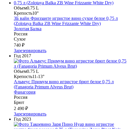
Объем
0.75 L
Крепость
10°
ЗБ вайн Фриззанте игристое вино сухое белое 0,75 л
(Zolotaya Balka ZB Wine Frizzante White Dry)
Золотая Балка
Россия
Сухое
740 ₽
Зарезервировать
Год
2017
Объем
0.75 L
Крепость
11-13°
Альвеус Примум вино игристое брют белое 0,75 л
(Fanagoria Primum Alveus Brut)
Фанагория
Россия
Брют
2 490 ₽
Зарезервировать
Год
2023