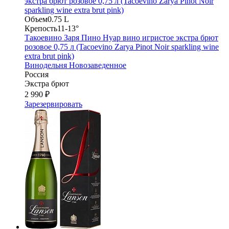
Объем
0.75 L
Крепость
11-13°
Такоевино Заря Пино Нуар вино игристое экстра брют
розовое 0,75 л (Tacoevino Zarya Pinot Noir sparkling wine
extra brut pink)
Винодельня Новозаведенное
Россия
Экстра брют
2 990 ₽
Зарезервировать