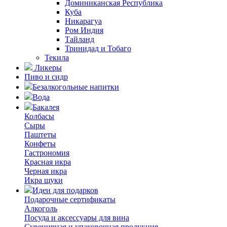
Доминиканская Республика
Куба
Никарагуа
Ром Индия
Тайланд
Тринидад и Тобаго
Текила
Ликеры
Пиво и сидр
Безалкогольные напитки
Вода
Бакалея
Колбасы
Сыры
Паштеты
Конфеты
Гастрономия
Красная икра
Черная икра
Икра щуки
Идеи для подарков
Подарочные сертификаты
Алкоголь
Посуда и аксессуары для вина
Сувенирная и упаковочная продукция