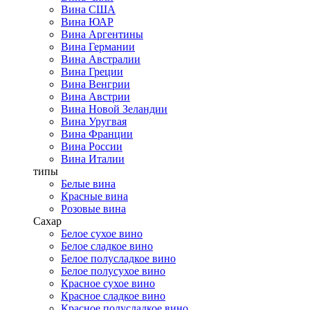
Вина США
Вина ЮАР
Вина Аргентины
Вина Германии
Вина Австралии
Вина Греции
Вина Венгрии
Вина Австрии
Вина Новой Зеландии
Вина Уругвая
Вина Франции
Вина России
Вина Италии
типы
Белые вина
Красные вина
Розовые вина
Сахар
Белое сухое вино
Белое сладкое вино
Белое полусладкое вино
Белое полусухое вино
Красное сухое вино
Красное сладкое вино
Красное полусладкое вино