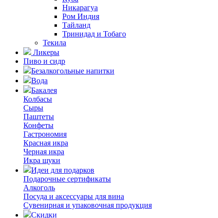
Никарагуа
Ром Индия
Тайланд
Тринидад и Тобаго
Текила
Ликеры
Пиво и сидр
Безалкогольные напитки
Вода
Бакалея
Колбасы
Сыры
Паштеты
Конфеты
Гастрономия
Красная икра
Черная икра
Икра щуки
Идеи для подарков
Подарочные сертификаты
Алкоголь
Посуда и аксессуары для вина
Сувенирная и упаковочная продукция
Скидки