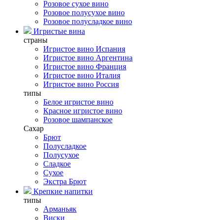
Розовое сухое вино
Розовое полусухое вино
Розовое полусладкое вино
Игристые вина
страны
Игристое вино Испания
Игристое вино Аргентина
Игристое вино Франция
Игристое вино Италия
Игристое вино Россия
типы
Белое игристое вино
Красное игристое вино
Розовое шампанское
Сахар
Брют
Полусладкое
Полусухое
Сладкое
Сухое
Экстра Брют
Крепкие напитки
типы
Арманьяк
Виски