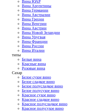
Вина ЮАР
Вина Аргентины
Вина Германии
Вина Австралии
Вина Греции
Вина Венгрии
Вина Австрии
Вина Новой Зеландии
Вина Уругвая
Вина Франции
Вина России
Вина Италии
типы
Белые вина
Красные вина
Розовые вина
Сахар
Белое сухое вино
Белое сладкое вино
Белое полусладкое вино
Белое полусухое вино
Красное сухое вино
Красное сладкое вино
Красное полусладкое вино
Красное полусухое вино