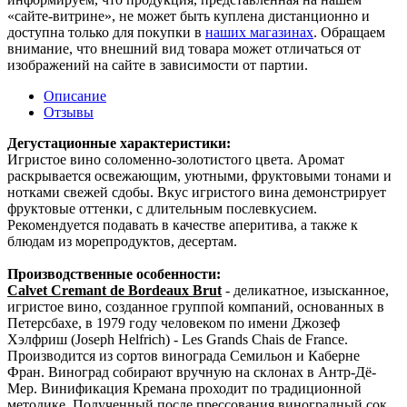
«сайте-витрине», не может быть куплена дистанционно и
доступна только для покупки в
наших магазинах
. Обращаем
внимание, что внешний вид товара может отличаться от
изображений на сайте в зависимости от партии.
Описание
Отзывы
Дегустационные характеристики:
Игристое вино соломенно-золотистого цвета. Аромат
раскрывается освежающим, уютными, фруктовыми тонами и
нотками свежей сдобы. Вкус игристого вина демонстрирует
фруктовые оттенки, с длительным послевкусием.
Рекомендуется подавать в качестве аперитива, а также к
блюдам из морепродуктов, десертам.
Производственные особенности:
Calvet Cremant de Bordeaux Brut
- деликатное, изысканное,
игристое вино, созданное группой компаний, основанных в
Петерсбахе, в 1979 году человеком по имени Джозеф
Хэлфриш (Joseph Helfrich) - Les Grands Chais de France.
Производится из сортов винограда Семильон и Каберне
Фран. Виноград собирают вручную на склонах в Антр-Дё-
Мер. Винификация Кремана проходит по традиционной
методике. Полученный после прессования виноградный сок