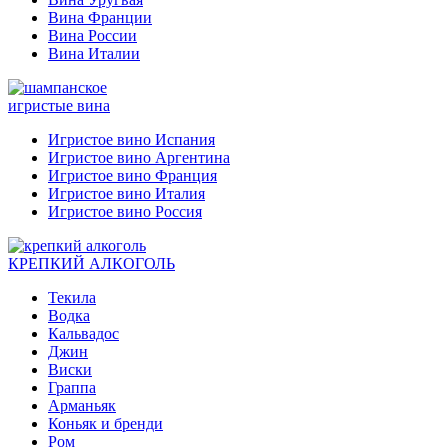
Вина Франции
Вина России
Вина Италии
игристые вина
Игристое вино Испания
Игристое вино Аргентина
Игристое вино Франция
Игристое вино Италия
Игристое вино Россия
КРЕПКИЙ АЛКОГОЛЬ
Текила
Водка
Кальвадос
Джин
Виски
Граппа
Арманьяк
Коньяк и бренди
Ром