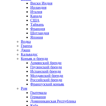
Виски Индия
Ирландия
Италия
Канада
США
Тайвань
Франция
Шотландия
Япония
Водка
Граппа
Джин
Кальвадос
Коньяк и бренди
Армянский бренди
Грузинский бренди
Испанский бренди
Молдавский бренди
Российский бренди
Французский коньяк
Ром
Гватемала
Германия
Доминиканская Республика
Куба