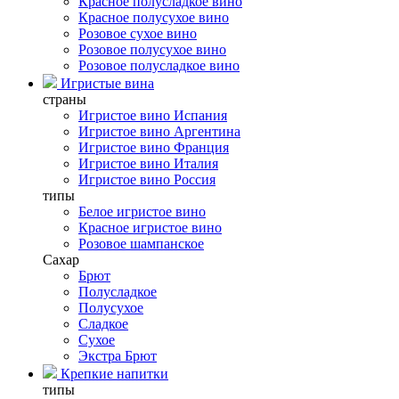
Красное полусладкое вино
Красное полусухое вино
Розовое сухое вино
Розовое полусухое вино
Розовое полусладкое вино
Игристые вина
страны
Игристое вино Испания
Игристое вино Аргентина
Игристое вино Франция
Игристое вино Италия
Игристое вино Россия
типы
Белое игристое вино
Красное игристое вино
Розовое шампанское
Сахар
Брют
Полусладкое
Полусухое
Сладкое
Сухое
Экстра Брют
Крепкие напитки
типы