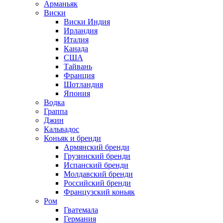
Арманьяк
Виски
Виски Индия
Ирландия
Италия
Канада
США
Тайвань
Франция
Шотландия
Япония
Водка
Граппа
Джин
Кальвадос
Коньяк и бренди
Армянский бренди
Грузинский бренди
Испанский бренди
Молдавский бренди
Российский бренди
Французский коньяк
Ром
Гватемала
Германия