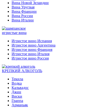
Вина Новой Зеландии
Вина Уругвая
Вина Франции
Вина России
Вина Италии
игристые вина
Игристое вино Испания
Игристое вино Аргентина
Игристое вино Франция
Игристое вино Италия
Игристое вино Россия
КРЕПКИЙ АЛКОГОЛЬ
Текила
Водка
Кальвадос
Джин
Виски
Граппа
Арманьяк