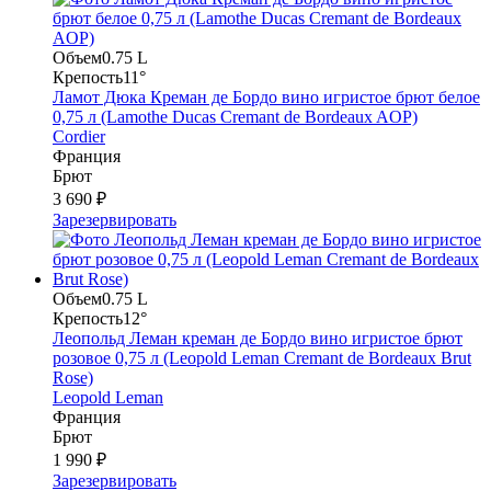
Объем
0.75 L
Крепость
11°
Ламот Дюка Креман де Бордо вино игристое брют белое
0,75 л (Lamothe Ducas Cremant de Bordeaux AOP)
Cordier
Франция
Брют
3 690 ₽
Зарезервировать
Объем
0.75 L
Крепость
12°
Леопольд Леман креман де Бордо вино игристое брют
розовое 0,75 л (Leopold Leman Cremant de Bordeaux Brut
Rose)
Leopold Leman
Франция
Брют
1 990 ₽
Зарезервировать