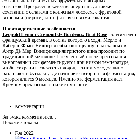
сотканный из сливочных, фруктовых и ягодных
оттенков. Прекрасен в качестве аперитива, а также в
сочетании с салатами с копченым лососем, с фруктовой
выпечкой (пироги, тарты) и фруктовыми салатами.
Производственные особенности:
Leopold Leman Cremant de Bordeaux Brut Rose
- элегантный
французский креман, в состав которого входят Мерло и
Каберне Фран. Виноград собирают вручную на склонах в
Антр-Дё-Мер. Винификацияигристого вина проходит по
традиционной методике. Полученный после прессования
виноградный сок ферментируется при низкой температуре,
чтобы сохранить свежесть плодов, а затем молодое вино
разливают в бутылки, где начинается вторичная ферментация,
которая длится 9 месяцев. Именно эта ферментация дает
Креману прекрасные стойкие пузырьки.
Комментарии
Загрузка комментариев...
Похожие товары
Год
2022