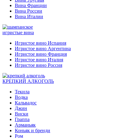
Вина Франции
Вина России
Вина Италии
игристые вина
Игристое вино Испания
Игристое вино Аргентина
Игристое вино Франция
Игристое вино Италия
Игристое вино Россия
КРЕПКИЙ АЛКОГОЛЬ
Текила
Водка
Кальвадос
Джин
Виски
Граппа
Арманьяк
Коньяк и бренди
Ром