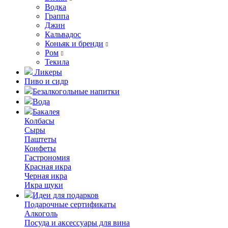
Водка
Граппа
Джин
Кальвадос
Коньяк и бренди
Ром
Текила
Ликеры
Пиво и сидр
Безалкогольные напитки
Вода
Бакалея
Колбасы
Сыры
Паштеты
Конфеты
Гастрономия
Красная икра
Черная икра
Икра щуки
Идеи для подарков
Подарочные сертификаты
Алкоголь
Посуда и аксессуары для вина