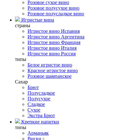
Розовое сухое вино
Розовое полусухое вино
Розовое полусладкое вино
Игристые вина
страны
Игристое вино Испания
Игристое вино Аргентина
Игристое вино Франция
Игристое вино Италия
Игристое вино Россия
типы
Белое игристое вино
Красное игристое вино
Розовое шампанское
Сахар
Брют
Полусладкое
Полусухое
Сладкое
Сухое
Экстра Брют
Крепкие напитки
типы
Арманьяк
Виски