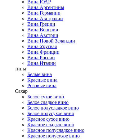
Вина ЮАР
Вина Аргентины
Вина Германии
Вина Австралии
Вина Греции
Вина Венгрии
Вина Австрии
Вина Новой Зеландии
Вина Уругвая
Вина Франции
Вина России
Вина Италии
типы
Белые вина
Красные вина
Розовые вина
Сахар
Белое сухое вино
Белое сладкое вино
Белое полусладкое вино
Белое полусухое вино
Красное сухое вино
Красное сладкое вино
Красное полусладкое вино
Красное полусухое вино