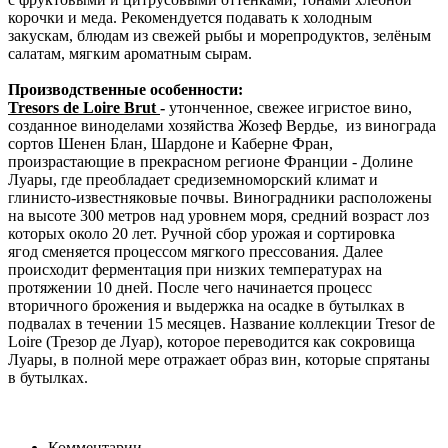
корочки и меда.
Рекомендуется подавать к холодным
закускам, блюдам из свежей рыбы и морепродуктов, зелёным
салатам, мягким ароматным сырам.
Производственные особенности:
Tresors de Loire Brut
-
утонченное, свежее игристое вино,
созданное виноделами хозяйства
Жозеф Вердье,
из винограда
сортов Шенен Блан, Шардоне и Каберне Фран,
произрастающие в прекрасном регионе Франции - Долине
Луары, где преобладает средиземноморский климат и
глинисто-известняковые почвы. Виноградники расположены
на высоте 300 метров над уровнем моря, средний возраст лоз
которых около 20 лет.
Ручной сбор урожая и сортировка
ягод сменяется процессом мягкого прессования. Далее
происходит ферментация при низких температурах на
протяжении 10 дней. После чего начинается процесс
вторичного брожения и выдержка на осадке в бутылках в
подвалах в течении 15 месяцев.
Название коллекции Tresor de
Loire (Трезор де Луар), которое переводится как сокровища
Луары, в полной мере отражает образ вин, которые спрятаны
в бутылках.
Комментарии