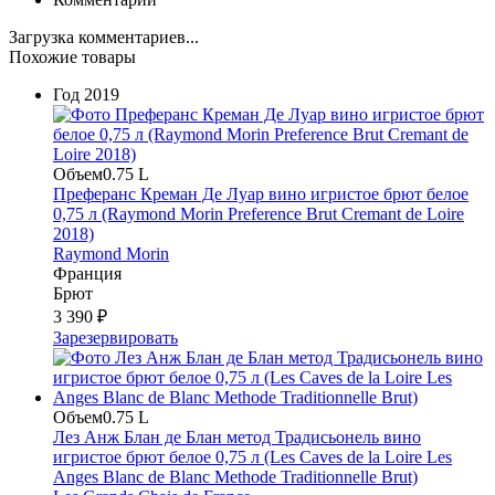
Загрузка комментариев...
Похожие товары
Год
2019
Объем
0.75 L
Преферанс Креман Де Луар вино игристое брют белое
0,75 л (Raymond Morin Preference Brut Cremant de Loire
2018)
Raymond Morin
Франция
Брют
3 390 ₽
Зарезервировать
Объем
0.75 L
Лез Анж Блан де Блан метод Традисьонель вино
игристое брют белое 0,75 л (Les Caves de la Loire Les
Anges Blanc de Blanc Methode Traditionnelle Brut)