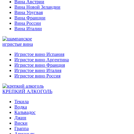
Вина Австрии
Вина Новой Зеландии
Вина Уругвая
Вина Франции
Вина России
Вина Италии
игристые вина
Игристое вино Испания
Игристое вино Аргентина
Игристое вино Франция
Игристое вино Италия
Игристое вино Россия
КРЕПКИЙ АЛКОГОЛЬ
Текила
Водка
Кальвадос
Джин
Виски
Граппа
Арманьяк