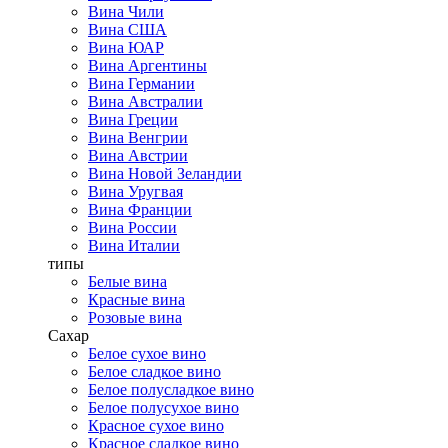
Вина Чили
Вина США
Вина ЮАР
Вина Аргентины
Вина Германии
Вина Австралии
Вина Греции
Вина Венгрии
Вина Австрии
Вина Новой Зеландии
Вина Уругвая
Вина Франции
Вина России
Вина Италии
типы
Белые вина
Красные вина
Розовые вина
Сахар
Белое сухое вино
Белое сладкое вино
Белое полусладкое вино
Белое полусухое вино
Красное сухое вино
Красное сладкое вино