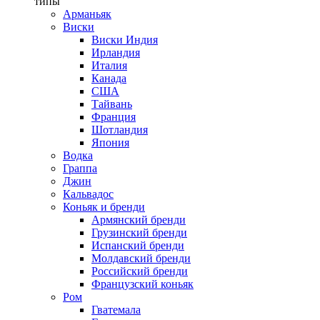
типы
Арманьяк
Виски
Виски Индия
Ирландия
Италия
Канада
США
Тайвань
Франция
Шотландия
Япония
Водка
Граппа
Джин
Кальвадос
Коньяк и бренди
Армянский бренди
Грузинский бренди
Испанский бренди
Молдавский бренди
Российский бренди
Французский коньяк
Ром
Гватемала