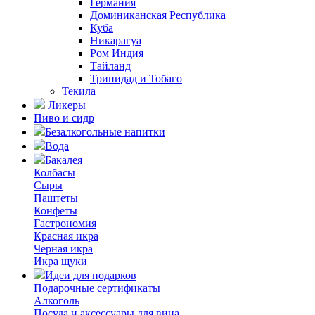
Германия
Доминиканская Республика
Куба
Никарагуа
Ром Индия
Тайланд
Тринидад и Тобаго
Текила
Ликеры
Пиво и сидр
Безалкогольные напитки
Вода
Бакалея
Колбасы
Сыры
Паштеты
Конфеты
Гастрономия
Красная икра
Черная икра
Икра щуки
Идеи для подарков
Подарочные сертификаты
Алкоголь
Посуда и аксессуары для вина