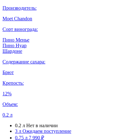
Производитель:
Moet Chandon
Сорт винограда:
Пино Менье
Пино Нуар
Шардоне
Содержание сахара:
Брют
Крепость:
12%
Объем:
0.2 л
0.2 л
Нет в наличии
3 л
Ожидаем поступление
0.75 л
7 990 ₽