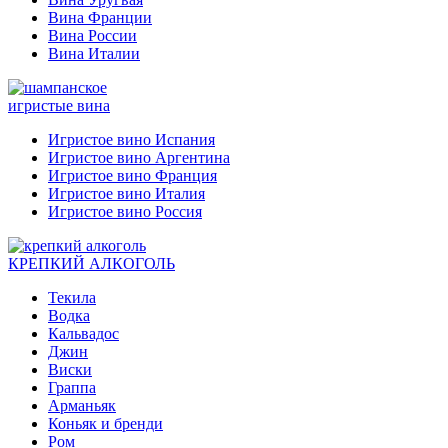
Вина Франции
Вина России
Вина Италии
игристые вина
Игристое вино Испания
Игристое вино Аргентина
Игристое вино Франция
Игристое вино Италия
Игристое вино Россия
КРЕПКИЙ АЛКОГОЛЬ
Текила
Водка
Кальвадос
Джин
Виски
Граппа
Арманьяк
Коньяк и бренди
Ром