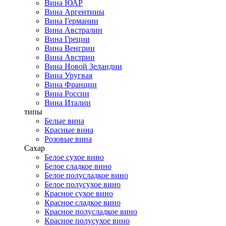
Вина ЮАР
Вина Аргентины
Вина Германии
Вина Австралии
Вина Греции
Вина Венгрии
Вина Австрии
Вина Новой Зеландии
Вина Уругвая
Вина Франции
Вина России
Вина Италии
типы
Белые вина
Красные вина
Розовые вина
Сахар
Белое сухое вино
Белое сладкое вино
Белое полусладкое вино
Белое полусухое вино
Красное сухое вино
Красное сладкое вино
Красное полусладкое вино
Красное полусухое вино