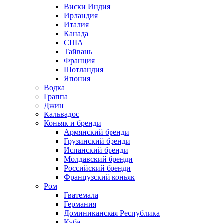
Виски Индия
Ирландия
Италия
Канада
США
Тайвань
Франция
Шотландия
Япония
Водка
Граппа
Джин
Кальвадос
Коньяк и бренди
Армянский бренди
Грузинский бренди
Испанский бренди
Молдавский бренди
Российский бренди
Французский коньяк
Ром
Гватемала
Германия
Доминиканская Республика
Куба