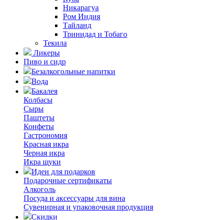
Никарагуа
Ром Индия
Тайланд
Тринидад и Тобаго
Текила
Ликеры
Пиво и сидр
Безалкогольные напитки
Вода
Бакалея
Колбасы
Сыры
Паштеты
Конфеты
Гастрономия
Красная икра
Черная икра
Икра щуки
Идеи для подарков
Подарочные сертификаты
Алкоголь
Посуда и аксессуары для вина
Сувенирная и упаковочная продукция
Скидки