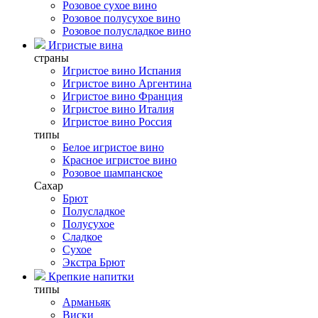
Розовое сухое вино
Розовое полусухое вино
Розовое полусладкое вино
Игристые вина
страны
Игристое вино Испания
Игристое вино Аргентина
Игристое вино Франция
Игристое вино Италия
Игристое вино Россия
типы
Белое игристое вино
Красное игристое вино
Розовое шампанское
Сахар
Брют
Полусладкое
Полусухое
Сладкое
Сухое
Экстра Брют
Крепкие напитки
типы
Арманьяк
Виски