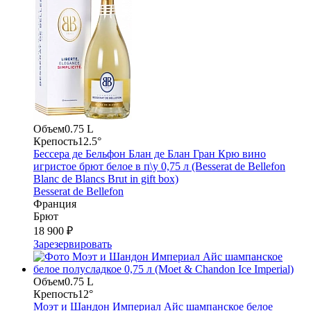
Объем
0.75 L
Крепость
12.5°
Бессера де Бельфон Блан де Блан Гран Крю вино
игристое брют белое в п\у 0,75 л (Besserat de Bellefon
Blanc de Blancs Brut in gift box)
Besserat de Bellefon
Франция
Брют
18 900 ₽
Зарезервировать
Объем
0.75 L
Крепость
12°
Моэт и Шандон Империал Айс шампанское белое