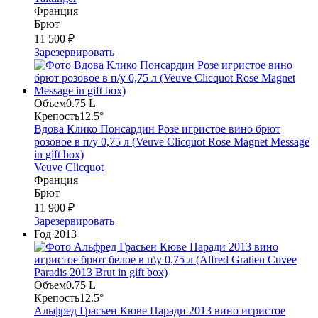
Франция
Брют
11 500 ₽
Зарезервировать
Объем
0.75 L
Крепость
12.5°
Вдова Клико Понсардин Розе игристое вино брют
розовое в п/у 0,75 л (Veuve Clicquot Rose Magnet Message
in gift box)
Veuve Clicquot
Франция
Брют
11 900 ₽
Зарезервировать
Год
2013
Объем
0.75 L
Крепость
12.5°
Альфред Грасьен Кюве Паради 2013 вино игристое