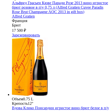
Альфред Грасьен Кюве Паради Розе 2013 вино игристое
брют розовое в п\у 0,75 л (Alfred Gratien Cuvee Paradis
Rose Brut Champagne AOC 2013 in gift box)
Alfred Gratien
Франция
Брют
17 500 ₽
Зарезервировать
Объем
0.75 L
Крепость
12°
Вдова Клико Понсардин игристое вино брют белое в п/у