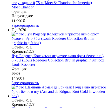
полусладкое 0,75 л (Moet & Chandon Ice Imperial)
Moet Chandon
Франция
Полусладкое
11 990 ₽
Зарезервировать
Год
2020
Объем
0.75 L
Крепость
12.5°
Луи Родерер Колексьон игристое вино брют белое в п/у
0,75 л (Louis Roederer Collection Brut in graphic in gift box)
Louis Roederer
Франция
Брют
14 900 ₽
Зарезервировать
Объем
0.75 L
Крепость
12.5°