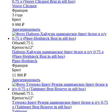
0,75 л (Veuve Clicquot Brut in gift box)
Veuve Clicquot
Франция
3 года
Брют
9 990 ₽
Зарезервировать
Объем
0.75 L
Крепость
12°
Пайпер-Хайдсик шампанское брют белое в п/у 0,75 л
(Piper-Heidsieck Brut in gift box)
Piper-Heidsieck
Франция
Брют
11 900 ₽
Зарезервировать
Объем
0.75 L
Крепость
12°
Тэтенжэ Брют Резерв шампанское брют белое в п\у 0,75
л (Taittinger Brut Reserve in gift box)
Taittinger