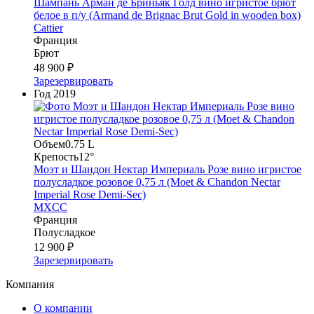
Шампань Арман де Бриньяк Голд вино игристое брют
белое в п/у (Armand de Brignac Brut Gold in wooden box)
Cattier
Франция
Брют
48 900 ₽
Зарезервировать
Год
2019
Объем
0.75 L
Крепость
12°
Моэт и Шандон Нектар Империаль Розе вино игристое
полусладкое розовое 0,75 л (Moet & Chandon Nectar
Imperial Rose Demi-Sec)
MXCC
Франция
Полусладкое
12 900 ₽
Зарезервировать
Компания
О компании