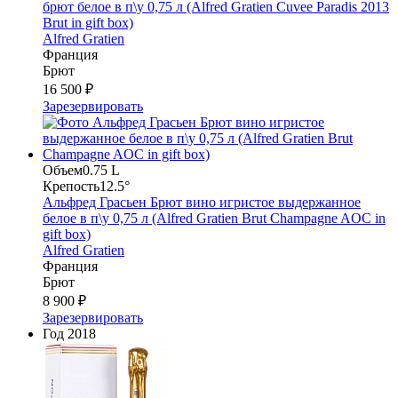
брют белое в п\у 0,75 л (Alfred Gratien Cuvee Paradis 2013
Brut in gift box)
Alfred Gratien
Франция
Брют
16 500 ₽
Зарезервировать
Объем
0.75 L
Крепость
12.5°
Альфред Грасьен Брют вино игристое выдержанное
белое в п\у 0,75 л (Alfred Gratien Brut Champagne AOC in
gift box)
Alfred Gratien
Франция
Брют
8 900 ₽
Зарезервировать
Год
2018