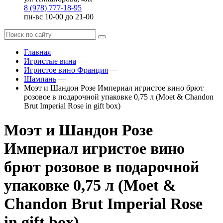
8 (978) 777-18-95
пн-вс 10-00 до 21-00
Главная
—
Игристые вина
—
Игристое вино Франция
—
Шампань
—
Моэт и Шандон Розе Империал игристое вино брют
розовое в подарочной упаковке 0,75 л (Moet & Chandon
Brut Imperial Rose in gift box)
Моэт и Шандон Розе
Империал игристое вино
брют розовое в подарочной
упаковке 0,75 л (Moet &
Chandon Brut Imperial Rose
in gift box)