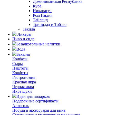
Доминиканская Республика
Куба
Никарагуа
Ром Индия
Тайланд
Тринидад и Тобаго
Текила
Ликеры
Пиво и сидр
Безалкогольные напитки
Вода
Бакалея
Колбасы
Сыры
Паштеты
Конфеты
Гастрономия
Красная икра
Черная икра
Икра щуки
Идеи для подарков
Подарочные сертификаты
Алкоголь
Посуда и аксессуары для вина
Сувенирная и упаковочная продукция