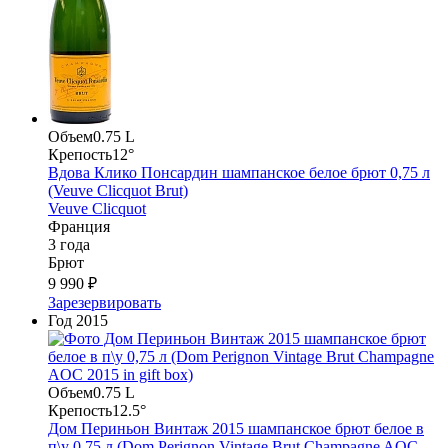
Объем
0.75 L
Крепость
12°
Вдова Клико Понсардин шампанское белое брют 0,75 л
(Veuve Clicquot Brut)
Veuve Clicquot
Франция
3 года
Брют
9 990 ₽
Зарезервировать
Год
2015
Объем
0.75 L
Крепость
12.5°
Дом Периньон Винтаж 2015 шампанское брют белое в
п\у 0,75 л (Dom Perignon Vintage Brut Сhampagne AOC