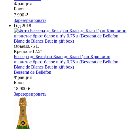
Франция
Брют
7 990 ₽
Зарезервировать
Год
2018
Объем
0.75 L
Крепость
12.5°
Бессера де Бельфон Блан де Блан Гран Крю вино
игристое брют белое в п\у 0,75 л (Besserat de Bellefon
Blanc de Blancs Brut in gift box)
Besserat de Bellefon
Франция
Брют
18 900 ₽
Зарезервировать