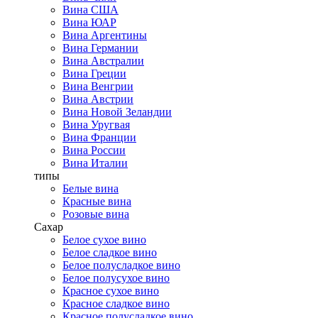
Вина США
Вина ЮАР
Вина Аргентины
Вина Германии
Вина Австралии
Вина Греции
Вина Венгрии
Вина Австрии
Вина Новой Зеландии
Вина Уругвая
Вина Франции
Вина России
Вина Италии
типы
Белые вина
Красные вина
Розовые вина
Сахар
Белое сухое вино
Белое сладкое вино
Белое полусладкое вино
Белое полусухое вино
Красное сухое вино
Красное сладкое вино
Красное полусладкое вино