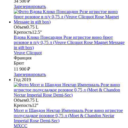
34 500 ₽
Зарезервировать
Объем
0.75 L
Крепость
12.5°
Вдова Клико Понсардин Розе игристое вино брют
розовое в п/у 0,75 л (Veuve Clicquot Rose Magnet Message
in gift box)
Veuve Clicquot
Франция
Брют
11 900 ₽
Зарезервировать
Год
2019
Объем
0.75 L
Крепость
12°
Моэт и Шандон Нектар Империаль Розе вино игристое
полусладкое розовое 0,75 л (Moet & Chandon Nectar
Imperial Rose Demi-Sec)
MXCC