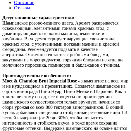
Описание
Отзывы
Дегустационные характеристики:
Шампанское розово-медного цвета. Аромат раскрывается
освежающими, элегантными тонами красных ягод, с
доминирующими оттенками малины, земляники и
клубники. Вкус демонстрирует чарующие, свежие тона
красных ягод, с утонченными нотками малины и красной
смородины. Рекомендуется подавать в качестве
аперитива. Отлично сочетается с рыбными блюдами,
закусками из морепродуктов, горячими блюдами из ягненка,
молочного поросенка, помидоров и баклажанов с тмином.
Производственные особенности:
Moet & Chandon Brut Imperial Rose
- знаменитое на весь мир
и не нуждающиеся в презентациях. Создается шампанское из
сортов винограда Пино Нуар, Пино Менье и Шардоне. Как и
триста лет тому назад, все процессы по произведению
шампанского осуществляются только вручную, начиная со
сбора урожая со всех 800 гектаров виноградников. В общий
купаж добавляют специально отобранные резервные вина 1-3-
летней выдержки (от 20 до 30%), чтобы повысить
интенсивность и стойкость вкуса, в тоже время сохранив
фруктовые оттенки. Выдержка шампанского на осадке длится