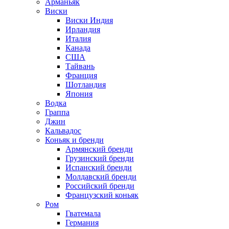
Арманьяк
Виски
Виски Индия
Ирландия
Италия
Канада
США
Тайвань
Франция
Шотландия
Япония
Водка
Граппа
Джин
Кальвадос
Коньяк и бренди
Армянский бренди
Грузинский бренди
Испанский бренди
Молдавский бренди
Российский бренди
Французский коньяк
Ром
Гватемала
Германия