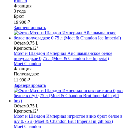
Ruinart
Франция
3 года
Брют
19 900 ₽
Зарезервировать
Объем
0.75 L
Крепость
12°
Моэт и Шандон Империал Айс шампанское белое
полусладкое 0,75 л (Moet & Chandon Ice Imperial)
Moet Chandon
Франция
Полусладкое
11 990 ₽
Зарезервировать
Объем
0.75 L
Крепость
12°
Моэт и Шандон Империал игристое вино брют белое в
п/у 0,75 л (Moet & Chandon Brut Imperial in gift box)
Moet Chandon