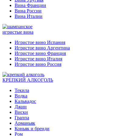
Вина Франции
Вина России
Вина Италии
игристые вина
Игристое вино Испания
Игристое вино Аргентина
Игристое вино Франция
Игристое вино Италия
Игристое вино Россия
КРЕПКИЙ АЛКОГОЛЬ
Текила
Водка
Кальвадос
Джин
Виски
Граппа
Арманьяк
Коньяк и бренди
Ром