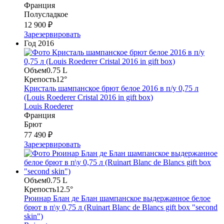
Франция
Полусладкое
12 900 ₽
Зарезервировать
Год
2016
Объем
0.75 L
Крепость
12°
Кристаль шампанское брют белое 2016 в п/у 0,75 л
(Louis Roederer Cristal 2016 in gift box)
Louis Roederer
Франция
Брют
77 490 ₽
Зарезервировать
Объем
0.75 L
Крепость
12.5°
Рюинар Блан де Блан шампанское выдержанное белое
брют в п\у 0,75 л (Ruinart Blanc de Blancs gift box "second
skin")