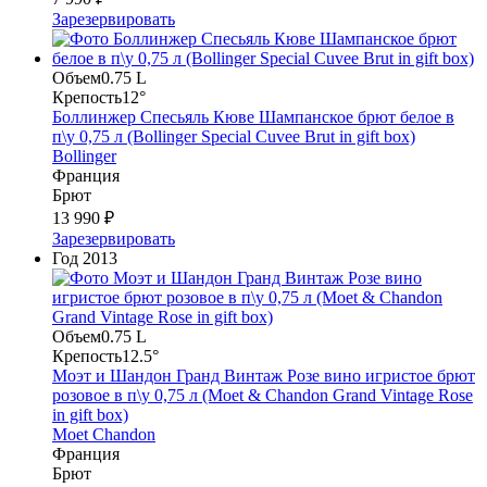
Зарезервировать
Объем
0.75 L
Крепость
12°
Боллинжер Спесьяль Кюве Шампанское брют белое в
п\у 0,75 л (Bollinger Special Cuvee Brut in gift box)
Bollinger
Франция
Брют
13 990 ₽
Зарезервировать
Год
2013
Объем
0.75 L
Крепость
12.5°
Моэт и Шандон Гранд Винтаж Розе вино игристое брют
розовое в п\у 0,75 л (Moet & Chandon Grand Vintage Rose
in gift box)
Moet Chandon
Франция
Брют