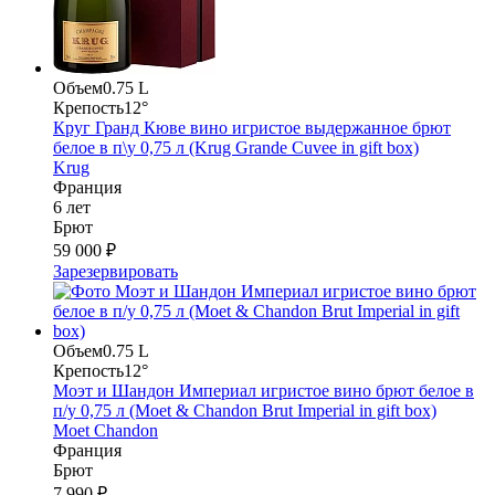
Объем
0.75 L
Крепость
12°
Круг Гранд Кюве вино игристое выдержанное брют
белое в п\у 0,75 л (Krug Grande Cuvee in gift box)
Krug
Франция
6 лет
Брют
59 000 ₽
Зарезервировать
Объем
0.75 L
Крепость
12°
Моэт и Шандон Империал игристое вино брют белое в
п/у 0,75 л (Moet & Chandon Brut Imperial in gift box)
Moet Chandon
Франция
Брют
7 990 ₽