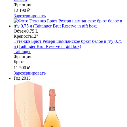
Франция
12 190 ₽
Зарезервировать
Объем
0.75 L
Крепость
12°
Тэтенжэ Брют Резерв шампанское брют белое в п\у 0,75
л (Taittinger Brut Reserve in gift box)
Taittinger
Франция
Брют
11 500 ₽
Зарезервировать
Год
2013