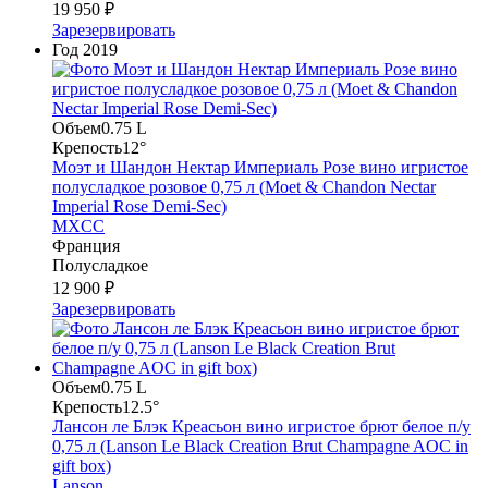
19 950 ₽
Зарезервировать
Год
2019
Объем
0.75 L
Крепость
12°
Моэт и Шандон Нектар Империаль Розе вино игристое
полусладкое розовое 0,75 л (Moet & Chandon Nectar
Imperial Rose Demi-Sec)
MXCC
Франция
Полусладкое
12 900 ₽
Зарезервировать
Объем
0.75 L
Крепость
12.5°
Лансон ле Блэк Креасьон вино игристое брют белое п/у
0,75 л (Lanson Le Black Creation Brut Champagne AOC in
gift box)
Lanson