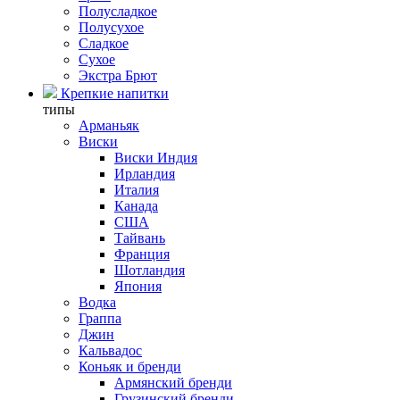
Полусладкое
Полусухое
Сладкое
Сухое
Экстра Брют
Крепкие напитки
типы
Арманьяк
Виски
Виски Индия
Ирландия
Италия
Канада
США
Тайвань
Франция
Шотландия
Япония
Водка
Граппа
Джин
Кальвадос
Коньяк и бренди
Армянский бренди
Грузинский бренди