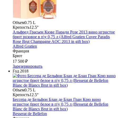
Объем
0.75 L
Крепость
12.5°
Альфред Грасьен Кюве Паради Розе 2013 вино игристое
брют розовое в п\у 0,75 л (Alfred Gratien Cuvee Paradis
Rose Brut Champagne AOC 2013 in gift box)
Alfred Gratien
Франция
Брют
17 500 ₽
Зарезервировать
Год
2018
Объем
0.75 L
Крепость
12.5°
Бессера де Бельфон Блан де Блан Гран Крю вино
игристое брют белое в п\у 0,75 л (Besserat de Bellefon
Blanc de Blancs Brut in gift box)
Besserat de Bellefon