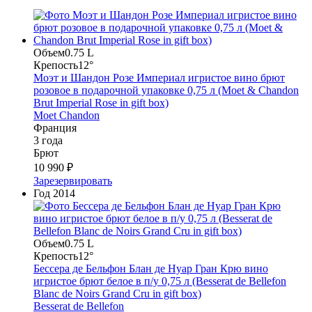
Объем
0.75 L
Крепость
12°
Моэт и Шандон Розе Империал игристое вино брют
розовое в подарочной упаковке 0,75 л (Moet & Chandon
Brut Imperial Rose in gift box)
Moet Chandon
Франция
3 года
Брют
10 990 ₽
Зарезервировать
Год
2014
Объем
0.75 L
Крепость
12°
Бессера де Бельфон Блан де Нуар Гран Крю вино
игристое брют белое в п/у 0,75 л (Besserat de Bellefon
Blanc de Noirs Grand Cru in gift box)
Besserat de Bellefon