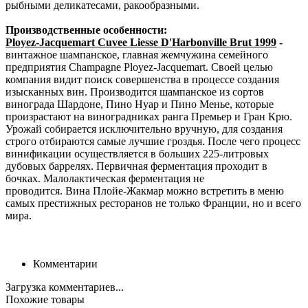
рыбными деликатесами, ракообразными.
Производственные особенности:
Ployez-Jacquemart Cuvee Liesse D'Harbonville Brut 1999
-
винтажное шампанское, главная жемчужина семейного
предприятия Champagne Ployez-Jacquemart. Своей целью
компания видит поиск совершенства в процессе создания
изысканных вин. Производится шампанское из сортов
винограда Шардоне, Пино Нуар и Пино Менье, которые
произрастают на виноградниках ранга Премьер и Гран Крю.
Урожай собирается исключительно вручную, для создания
строго отбираются самые лучшие гроздья. После чего процесс
винификации осуществляется в больших 225-литровых
дубовых баррелях. Первичная ферментация проходит в
бочках. Малолактическая ферментация не
проводится. Вина Плойе-Жакмар можно встретить в меню
самых престижных ресторанов не только Франции, но и всего
мира.
Комментарии
Загрузка комментариев...
Похожие товары