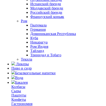
Испанский бренди
Молдавский бренди
Российский бренди
Французский коньяк
Ром
Гватемала
Германия
Доминиканская Республика
Куба
Никарагуа
Ром Индия
Тайланд
Тринидад и Тобаго
Текила
Ликеры
Пиво и сидр
Безалкогольные напитки
Вода
Бакалея
Колбасы
Сыры
Паштеты
Конфеты
Гастрономия