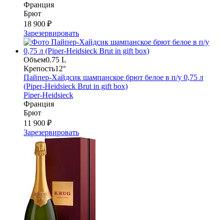
Франция
Брют
18 900 ₽
Зарезервировать
Объем
0.75 L
Крепость
12°
Пайпер-Хайдсик шампанское брют белое в п/у 0,75 л
(Piper-Heidsieck Brut in gift box)
Piper-Heidsieck
Франция
Брют
11 900 ₽
Зарезервировать